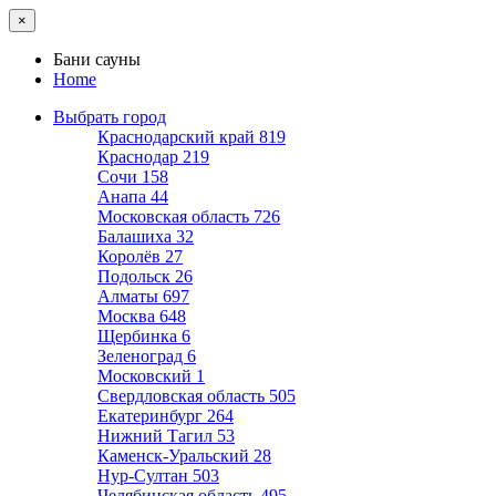
×
Бани сауны
Home
Выбрать город
Краснодарский край
819
Краснодар
219
Сочи
158
Анапа
44
Московская область
726
Балашиха
32
Королёв
27
Подольск
26
Алматы
697
Москва
648
Щербинка
6
Зеленоград
6
Московский
1
Свердловская область
505
Екатеринбург
264
Нижний Тагил
53
Каменск-Уральский
28
Нур-Султан
503
Челябинская область
495