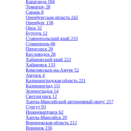
Караганда
194
Темиртау
28
Сарань
8
Оренбургская область
242
Оренбург
158
Орск
32
Бузулук
12
Ставропольский край
233
Ставрополь
66
Пятигорск
29
Кисловодск
28
Хабаровский край
222
Хабаровск
133
Комсомольск-на-Амуре
52
Амурск
4
Калининградская область
221
Калининград
111
Зеленоградск
14
Светлогорск
12
Ханты-Мансийский автономный округ
217
Сургут
93
Нижневартовск
62
Ханты-Мансийск
20
Воронежская область
212
Воронеж
156