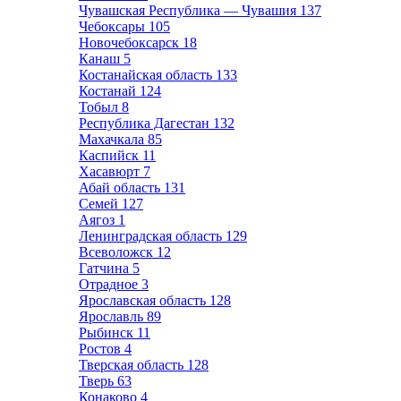
Чувашская Республика — Чувашия
137
Чебоксары
105
Новочебоксарск
18
Канаш
5
Костанайская область
133
Костанай
124
Тобыл
8
Республика Дагестан
132
Махачкала
85
Каспийск
11
Хасавюрт
7
Абай область
131
Семей
127
Аягоз
1
Ленинградская область
129
Всеволожск
12
Гатчина
5
Отрадное
3
Ярославская область
128
Ярославль
89
Рыбинск
11
Ростов
4
Тверская область
128
Тверь
63
Конаково
4