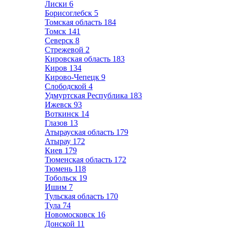
Лиски
6
Борисоглебск
5
Томская область
184
Томск
141
Северск
8
Стрежевой
2
Кировская область
183
Киров
134
Кирово-Чепецк
9
Слободской
4
Удмуртская Республика
183
Ижевск
93
Воткинск
14
Глазов
13
Атырауская область
179
Атырау
172
Киев
179
Тюменская область
172
Тюмень
118
Тобольск
19
Ишим
7
Тульская область
170
Тула
74
Новомосковск
16
Донской
11