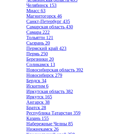
Челябинск
153
Миасс
63
Магнитогорск
46
Санкт-Петербург
435
Самарская область
430
Самара
222
Тольятти
121
Сызрань
20
Пермский край
423
Пермь
250
Березники
20
Соликамск
13
Новосибирская область
392
Новосибирск
279
Бердск
34
Искитим
6
Иркутская область
382
Иркутск
165
Ангарск
38
Братск
28
Республика Татарстан
359
Казань
155
Набережные Челны
85
Нижнекамск
26