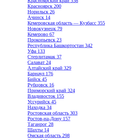
Красноярский край
358
Красноярск
200
Норильск
26
Ачинск
14
Кемеровская область — Кузбасс
355
Новокузнецк
79
Кемерово
67
Прокопьевск
23
Республика Башкортостан
342
Уфа
133
Стерлитамак
37
Салават
24
Алтайский край
329
Барнаул
176
Бийск
45
Рубцовск
16
Приморский край
324
Владивосток
155
Уссурийск
45
Находка
34
Ростовская область
303
Ростов-на-Дону
157
Таганрог
28
Шахты
14
Омская область
298