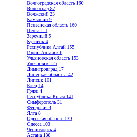
Волгоградская область
160
Волгоград
87
Волжский
23
Камышин
9
Пензенская область
160
Пенза
111
Заречный
5
Кузнецк
4
Республика Алтай
155
Горно-Алтайск
6
Ульяновская область
153
Ульяновск
125
Димитровград
17
Липецкая область
142
Липецк
101
Елец
14
Грязи
4
Республика Крым
141
Симферополь
31
Феодосия
9
Ялта
8
Одесская область
139
Одесса
103
Черноморск
4
Астана
138