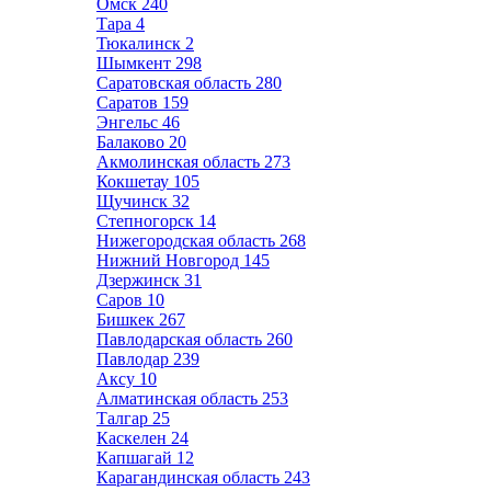
Омск
240
Тара
4
Тюкалинск
2
Шымкент
298
Саратовская область
280
Саратов
159
Энгельс
46
Балаково
20
Акмолинская область
273
Кокшетау
105
Щучинск
32
Степногорск
14
Нижегородская область
268
Нижний Новгород
145
Дзержинск
31
Саров
10
Бишкек
267
Павлодарская область
260
Павлодар
239
Аксу
10
Алматинская область
253
Талгар
25
Каскелен
24
Капшагай
12
Карагандинская область
243