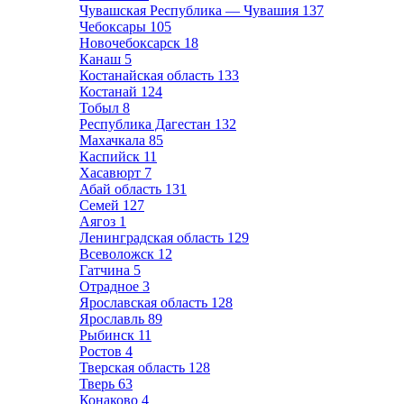
Чувашская Республика — Чувашия
137
Чебоксары
105
Новочебоксарск
18
Канаш
5
Костанайская область
133
Костанай
124
Тобыл
8
Республика Дагестан
132
Махачкала
85
Каспийск
11
Хасавюрт
7
Абай область
131
Семей
127
Аягоз
1
Ленинградская область
129
Всеволожск
12
Гатчина
5
Отрадное
3
Ярославская область
128
Ярославль
89
Рыбинск
11
Ростов
4
Тверская область
128
Тверь
63
Конаково
4