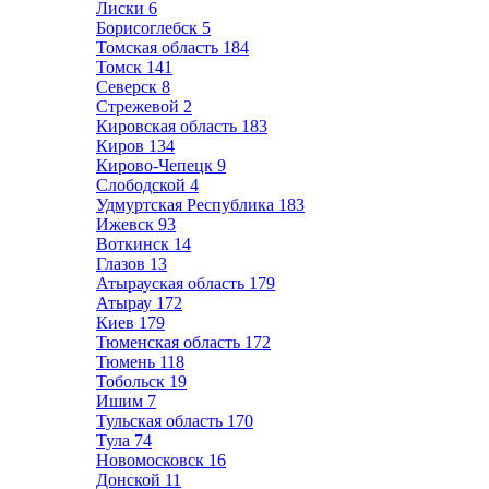
Лиски
6
Борисоглебск
5
Томская область
184
Томск
141
Северск
8
Стрежевой
2
Кировская область
183
Киров
134
Кирово-Чепецк
9
Слободской
4
Удмуртская Республика
183
Ижевск
93
Воткинск
14
Глазов
13
Атырауская область
179
Атырау
172
Киев
179
Тюменская область
172
Тюмень
118
Тобольск
19
Ишим
7
Тульская область
170
Тула
74
Новомосковск
16
Донской
11