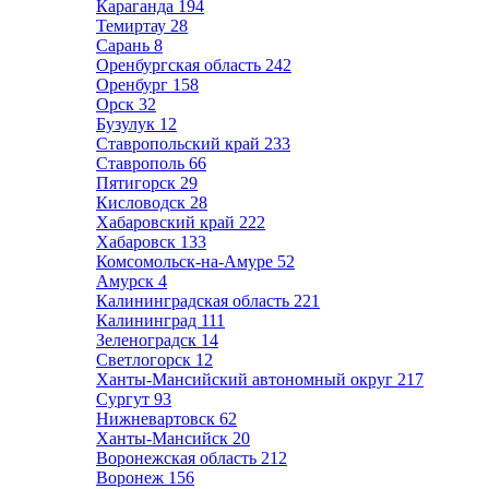
Караганда
194
Темиртау
28
Сарань
8
Оренбургская область
242
Оренбург
158
Орск
32
Бузулук
12
Ставропольский край
233
Ставрополь
66
Пятигорск
29
Кисловодск
28
Хабаровский край
222
Хабаровск
133
Комсомольск-на-Амуре
52
Амурск
4
Калининградская область
221
Калининград
111
Зеленоградск
14
Светлогорск
12
Ханты-Мансийский автономный округ
217
Сургут
93
Нижневартовск
62
Ханты-Мансийск
20
Воронежская область
212
Воронеж
156