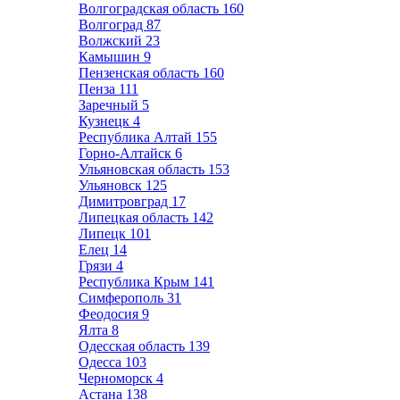
Волгоградская область
160
Волгоград
87
Волжский
23
Камышин
9
Пензенская область
160
Пенза
111
Заречный
5
Кузнецк
4
Республика Алтай
155
Горно-Алтайск
6
Ульяновская область
153
Ульяновск
125
Димитровград
17
Липецкая область
142
Липецк
101
Елец
14
Грязи
4
Республика Крым
141
Симферополь
31
Феодосия
9
Ялта
8
Одесская область
139
Одесса
103
Черноморск
4
Астана
138