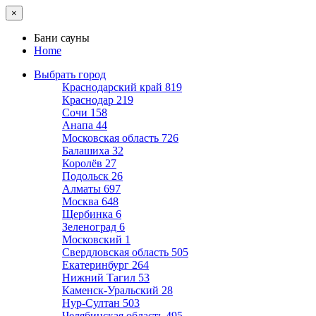
×
Бани сауны
Home
Выбрать город
Краснодарский край
819
Краснодар
219
Сочи
158
Анапа
44
Московская область
726
Балашиха
32
Королёв
27
Подольск
26
Алматы
697
Москва
648
Щербинка
6
Зеленоград
6
Московский
1
Свердловская область
505
Екатеринбург
264
Нижний Тагил
53
Каменск-Уральский
28
Нур-Султан
503
Челябинская область
495