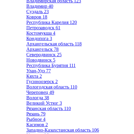
Владимирская область
123
Владимир
40
Суздаль
23
Ковров
18
Республика Карелия
120
Петрозаводск
61
Костомукша
4
Кондопога
3
Архангельская область
118
Архангельск
78
Северодвинск
25
Новодвинск
5
Республика Бурятия
111
Улан-Удэ
77
Кяхта
2
Гусиноозерск
2
Вологодская область
110
Череповец
49
Вологда
38
Великий Устюг
3
Рязанская область
110
Рязань
79
Рыбное
4
Касимов
2
Западно-Казахстанская область
106