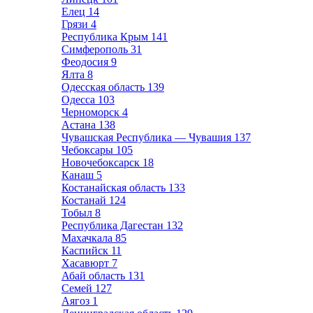
Елец
14
Грязи
4
Республика Крым
141
Симферополь
31
Феодосия
9
Ялта
8
Одесская область
139
Одесса
103
Черноморск
4
Астана
138
Чувашская Республика — Чувашия
137
Чебоксары
105
Новочебоксарск
18
Канаш
5
Костанайская область
133
Костанай
124
Тобыл
8
Республика Дагестан
132
Махачкала
85
Каспийск
11
Хасавюрт
7
Абай область
131
Семей
127
Аягоз
1