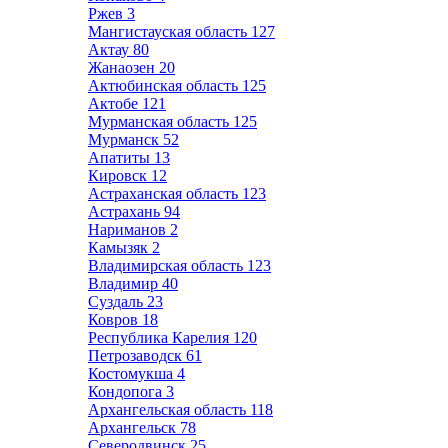
Ржев
3
Мангистауская область
127
Актау
80
Жанаозен
20
Актюбинская область
125
Актобе
121
Мурманская область
125
Мурманск
52
Апатиты
13
Кировск
12
Астраханская область
123
Астрахань
94
Нариманов
2
Камызяк
2
Владимирская область
123
Владимир
40
Суздаль
23
Ковров
18
Республика Карелия
120
Петрозаводск
61
Костомукша
4
Кондопога
3
Архангельская область
118
Архангельск
78
Северодвинск
25