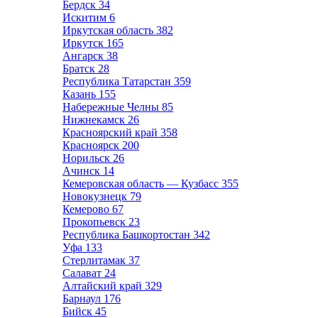
Бердск
34
Искитим
6
Иркутская область
382
Иркутск
165
Ангарск
38
Братск
28
Республика Татарстан
359
Казань
155
Набережные Челны
85
Нижнекамск
26
Красноярский край
358
Красноярск
200
Норильск
26
Ачинск
14
Кемеровская область — Кузбасс
355
Новокузнецк
79
Кемерово
67
Прокопьевск
23
Республика Башкортостан
342
Уфа
133
Стерлитамак
37
Салават
24
Алтайский край
329
Барнаул
176
Бийск
45