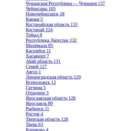
Чувашская Республика — Чувашия
137
Чебоксары
105
Новочебоксарск
18
Канаш
5
Костанайская область
133
Костанай
124
Тобыл
8
Республика Дагестан
132
Махачкала
85
Каспийск
11
Хасавюрт
7
Абай область
131
Семей
127
Аягоз
1
Ленинградская область
129
Всеволожск
12
Гатчина
5
Отрадное
3
Ярославская область
128
Ярославль
89
Рыбинск
11
Ростов
4
Тверская область
128
Тверь
63
Конаково
4