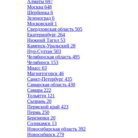
Алматы
697
Москва
648
Щербинка
6
Зеленоград
6
Московский
1
Свердловская область
505
Екатеринбург
264
Нижний Тагил
53
Каменск-Уральский
28
Нур-Султан
503
Челябинская область
495
Челябинск
153
Миасс
63
Магнитогорск
46
Санкт-Петербург
435
Самарская область
430
Самара
222
Тольятти
121
Сызрань
20
Пермский край
423
Пермь
250
Березники
20
Соликамск
13
Новосибирская область
392
Новосибирск
279