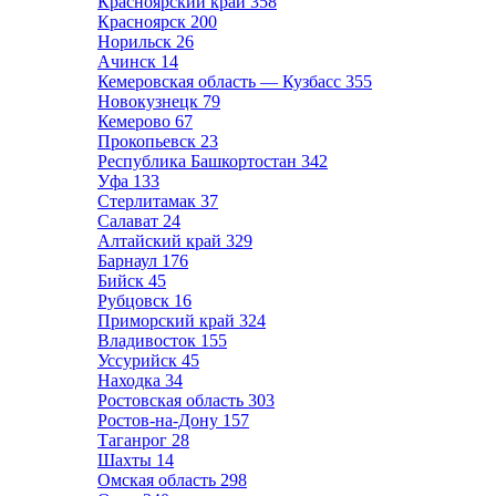
Красноярский край
358
Красноярск
200
Норильск
26
Ачинск
14
Кемеровская область — Кузбасс
355
Новокузнецк
79
Кемерово
67
Прокопьевск
23
Республика Башкортостан
342
Уфа
133
Стерлитамак
37
Салават
24
Алтайский край
329
Барнаул
176
Бийск
45
Рубцовск
16
Приморский край
324
Владивосток
155
Уссурийск
45
Находка
34
Ростовская область
303
Ростов-на-Дону
157
Таганрог
28
Шахты
14
Омская область
298