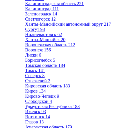
Калининградская область
221
Калининград
111
Зеленоградск
14
Светлогорск
12
Ханты-Мансийский автономный округ
217
Сургут
93
Нижневартовск
62
Ханты-Мансийск
20
Воронежская область
212
Воронеж
156
Лиски
6
Борисоглебск
5
Томская область
184
Томск
141
Северск
8
Стрежевой
2
Кировская область
183
Киров
134
Кирово-Чепецк
9
Слободской
4
Удмуртская Республика
183
Ижевск
93
Воткинск
14
Глазов
13
Атырауская область
179