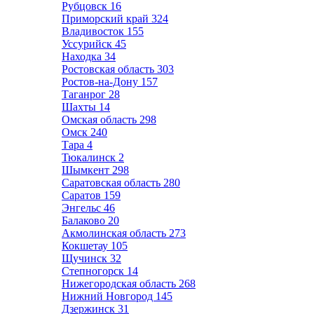
Рубцовск
16
Приморский край
324
Владивосток
155
Уссурийск
45
Находка
34
Ростовская область
303
Ростов-на-Дону
157
Таганрог
28
Шахты
14
Омская область
298
Омск
240
Тара
4
Тюкалинск
2
Шымкент
298
Саратовская область
280
Саратов
159
Энгельс
46
Балаково
20
Акмолинская область
273
Кокшетау
105
Щучинск
32
Степногорск
14
Нижегородская область
268
Нижний Новгород
145
Дзержинск
31