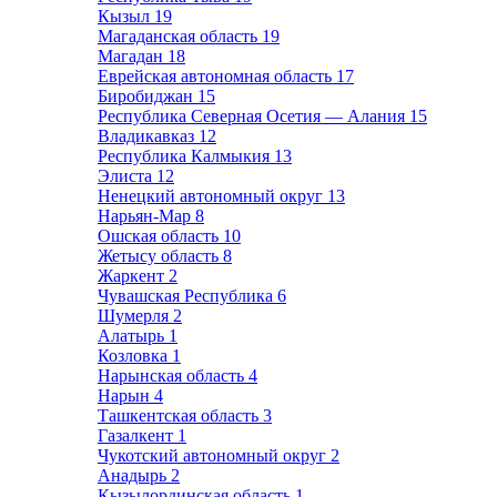
Кызыл
19
Магаданская область
19
Магадан
18
Еврейская автономная область
17
Биробиджан
15
Республика Северная Осетия — Алания
15
Владикавказ
12
Республика Калмыкия
13
Элиста
12
Ненецкий автономный округ
13
Нарьян-Мар
8
Ошская область
10
Жетысу область
8
Жаркент
2
Чувашская Республика
6
Шумерля
2
Алатырь
1
Козловка
1
Нарынская область
4
Нарын
4
Ташкентская область
3
Газалкент
1
Чукотский автономный округ
2
Анадырь
2
Кызылординская область
1