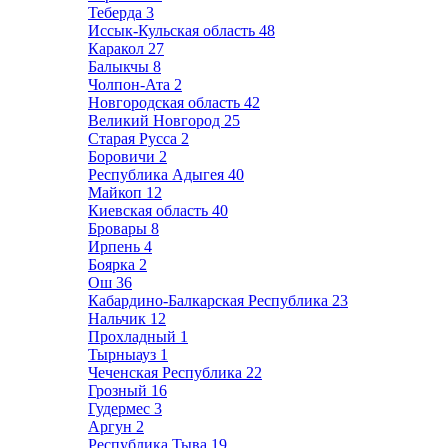
Теберда
3
Иссык-Кульская область
48
Каракол
27
Балыкчы
8
Чолпон-Ата
2
Новгородская область
42
Великий Новгород
25
Старая Русса
2
Боровичи
2
Республика Адыгея
40
Майкоп
12
Киевская область
40
Бровары
8
Ирпень
4
Боярка
2
Ош
36
Кабардино-Балкарская Республика
23
Нальчик
12
Прохладный
1
Тырныауз
1
Чеченская Республика
22
Грозный
16
Гудермес
3
Аргун
2
Республика Тыва
19