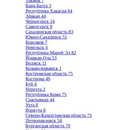
Токмок
7
Кара-Балта
3
Республика Хакасия
84
Абакан
44
Черногорск
14
Саяногорск
9
Сахалинская область
83
Южно-Сахалинск
51
Корсаков
7
Невельск
4
Республика Марий Эл
82
Йошкар-Ола
53
Волжск
11
Козьмодемьянск
1
Костромская область
75
Кострома
49
Буй
4
Нерехта
2
Республика Коми
75
Сыктывкар
44
Ухта
8
Воркута
8
Северо-Казахстанская область
73
Петропавловск
54
Курганская область
70