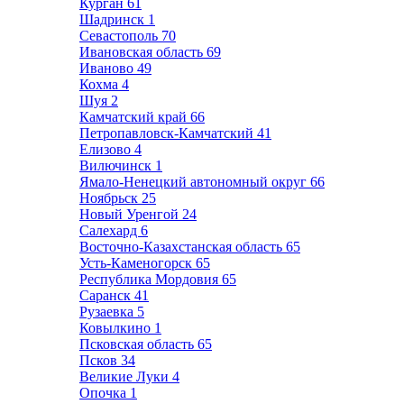
Курган
61
Шадринск
1
Севастополь
70
Ивановская область
69
Иваново
49
Кохма
4
Шуя
2
Камчатский край
66
Петропавловск-Камчатский
41
Елизово
4
Вилючинск
1
Ямало-Ненецкий автономный округ
66
Ноябрьск
25
Новый Уренгой
24
Салехард
6
Восточно-Казахстанская область
65
Усть-Каменогорск
65
Республика Мордовия
65
Саранск
41
Рузаевка
5
Ковылкино
1
Псковская область
65
Псков
34
Великие Луки
4
Опочка
1