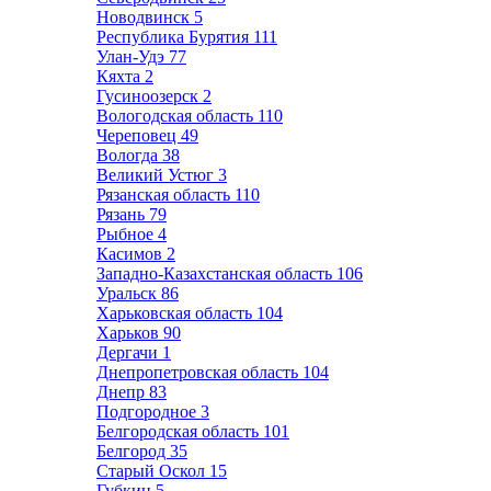
Новодвинск
5
Республика Бурятия
111
Улан-Удэ
77
Кяхта
2
Гусиноозерск
2
Вологодская область
110
Череповец
49
Вологда
38
Великий Устюг
3
Рязанская область
110
Рязань
79
Рыбное
4
Касимов
2
Западно-Казахстанская область
106
Уральск
86
Харьковская область
104
Харьков
90
Дергачи
1
Днепропетровская область
104
Днепр
83
Подгородное
3
Белгородская область
101
Белгород
35
Старый Оскол
15
Губкин
5