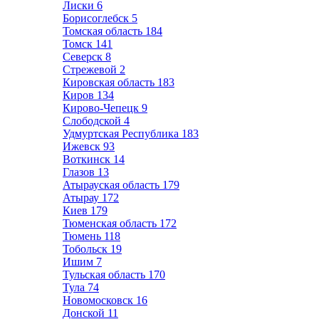
Лиски
6
Борисоглебск
5
Томская область
184
Томск
141
Северск
8
Стрежевой
2
Кировская область
183
Киров
134
Кирово-Чепецк
9
Слободской
4
Удмуртская Республика
183
Ижевск
93
Воткинск
14
Глазов
13
Атырауская область
179
Атырау
172
Киев
179
Тюменская область
172
Тюмень
118
Тобольск
19
Ишим
7
Тульская область
170
Тула
74
Новомосковск
16
Донской
11