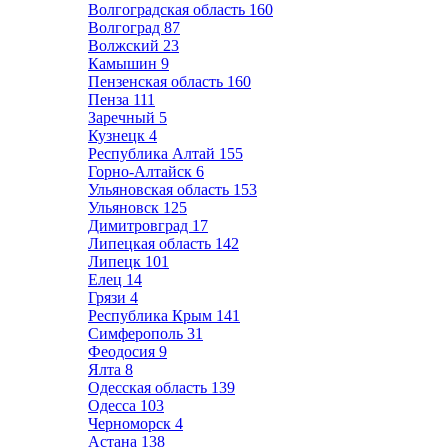
Волгоградская область
160
Волгоград
87
Волжский
23
Камышин
9
Пензенская область
160
Пенза
111
Заречный
5
Кузнецк
4
Республика Алтай
155
Горно-Алтайск
6
Ульяновская область
153
Ульяновск
125
Димитровград
17
Липецкая область
142
Липецк
101
Елец
14
Грязи
4
Республика Крым
141
Симферополь
31
Феодосия
9
Ялта
8
Одесская область
139
Одесса
103
Черноморск
4
Астана
138