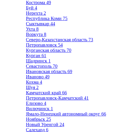
Кострома
49
Буй
4
Нерехта
2
Республика Коми
75
Сыктывкар
44
Ухта
8
Воркута
8
Северо-Казахстанская область
73
Петропавловск
54
Курганская область
70
Курган
61
Шадринск
1
Севастополь
70
Ивановская область
69
Иваново
49
Кохма
4
Шуя
2
Камчатский край
66
Петропавловск-Камчатский
41
Елизово
4
Вилючинск
1
Ямало-Ненецкий автономный округ
66
Ноябрьск
25
Новый Уренгой
24
Салехард
6