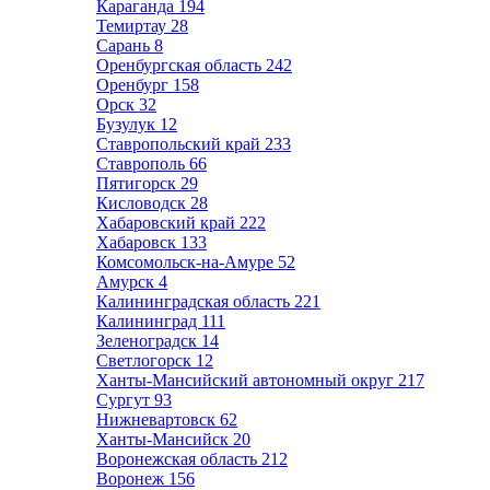
Караганда
194
Темиртау
28
Сарань
8
Оренбургская область
242
Оренбург
158
Орск
32
Бузулук
12
Ставропольский край
233
Ставрополь
66
Пятигорск
29
Кисловодск
28
Хабаровский край
222
Хабаровск
133
Комсомольск-на-Амуре
52
Амурск
4
Калининградская область
221
Калининград
111
Зеленоградск
14
Светлогорск
12
Ханты-Мансийский автономный округ
217
Сургут
93
Нижневартовск
62
Ханты-Мансийск
20
Воронежская область
212
Воронеж
156