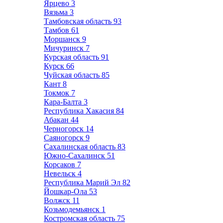
Ярцево
3
Вязьма
3
Тамбовская область
93
Тамбов
61
Моршанск
9
Мичуринск
7
Курская область
91
Курск
66
Чуйская область
85
Кант
8
Токмок
7
Кара-Балта
3
Республика Хакасия
84
Абакан
44
Черногорск
14
Саяногорск
9
Сахалинская область
83
Южно-Сахалинск
51
Корсаков
7
Невельск
4
Республика Марий Эл
82
Йошкар-Ола
53
Волжск
11
Козьмодемьянск
1
Костромская область
75