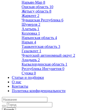
Нарьян-Мар
8
Ошская область
10
Жетысу область
8
Жаркент
2
Чувашская Республика
6
Шумерля
2
Алатырь
1
Козловка
1
Нарынская область
4
Нарын
4
Ташкентская область
3
Газалкент
1
Чукотский автономный округ
2
Анадырь
2
Кызылординская область
1
Республика Ингушетия
0
Сунжа
0
Статьи и подборки
О нас
Контакты
Политика конфиденциальности