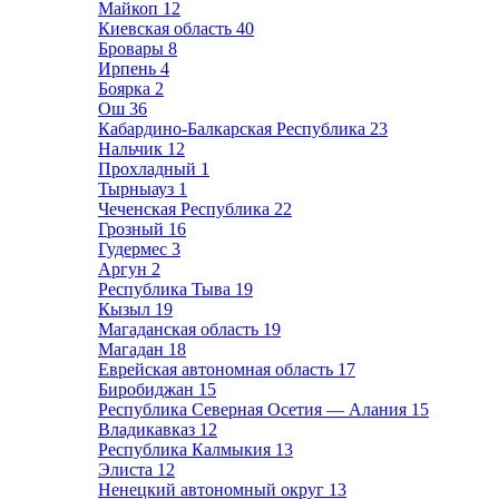
Майкоп
12
Киевская область
40
Бровары
8
Ирпень
4
Боярка
2
Ош
36
Кабардино-Балкарская Республика
23
Нальчик
12
Прохладный
1
Тырныауз
1
Чеченская Республика
22
Грозный
16
Гудермес
3
Аргун
2
Республика Тыва
19
Кызыл
19
Магаданская область
19
Магадан
18
Еврейская автономная область
17
Биробиджан
15
Республика Северная Осетия — Алания
15
Владикавказ
12
Республика Калмыкия
13
Элиста
12
Ненецкий автономный округ
13