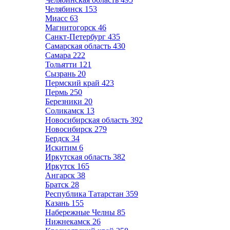
Челябинск
153
Миасс
63
Магнитогорск
46
Санкт-Петербург
435
Самарская область
430
Самара
222
Тольятти
121
Сызрань
20
Пермский край
423
Пермь
250
Березники
20
Соликамск
13
Новосибирская область
392
Новосибирск
279
Бердск
34
Искитим
6
Иркутская область
382
Иркутск
165
Ангарск
38
Братск
28
Республика Татарстан
359
Казань
155
Набережные Челны
85
Нижнекамск
26