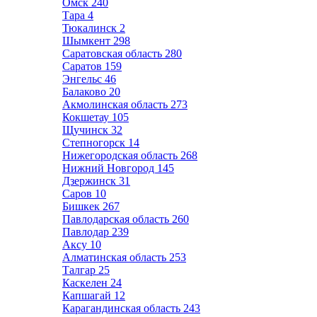
Омск
240
Тара
4
Тюкалинск
2
Шымкент
298
Саратовская область
280
Саратов
159
Энгельс
46
Балаково
20
Акмолинская область
273
Кокшетау
105
Щучинск
32
Степногорск
14
Нижегородская область
268
Нижний Новгород
145
Дзержинск
31
Саров
10
Бишкек
267
Павлодарская область
260
Павлодар
239
Аксу
10
Алматинская область
253
Талгар
25
Каскелен
24
Капшагай
12
Карагандинская область
243