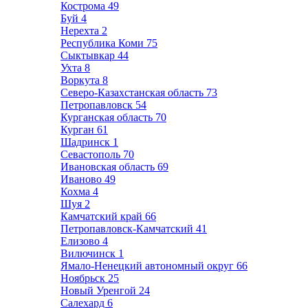
Кострома
49
Буй
4
Нерехта
2
Республика Коми
75
Сыктывкар
44
Ухта
8
Воркута
8
Северо-Казахстанская область
73
Петропавловск
54
Курганская область
70
Курган
61
Шадринск
1
Севастополь
70
Ивановская область
69
Иваново
49
Кохма
4
Шуя
2
Камчатский край
66
Петропавловск-Камчатский
41
Елизово
4
Вилючинск
1
Ямало-Ненецкий автономный округ
66
Ноябрьск
25
Новый Уренгой
24
Салехард
6