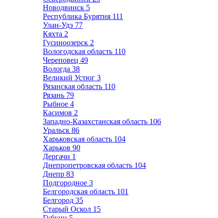
Новодвинск
5
Республика Бурятия
111
Улан-Удэ
77
Кяхта
2
Гусиноозерск
2
Вологодская область
110
Череповец
49
Вологда
38
Великий Устюг
3
Рязанская область
110
Рязань
79
Рыбное
4
Касимов
2
Западно-Казахстанская область
106
Уральск
86
Харьковская область
104
Харьков
90
Дергачи
1
Днепропетровская область
104
Днепр
83
Подгородное
3
Белгородская область
101
Белгород
35
Старый Оскол
15
Губкин
5