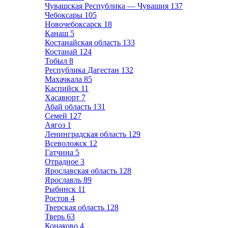
Чувашская Республика — Чувашия
137
Чебоксары
105
Новочебоксарск
18
Канаш
5
Костанайская область
133
Костанай
124
Тобыл
8
Республика Дагестан
132
Махачкала
85
Каспийск
11
Хасавюрт
7
Абай область
131
Семей
127
Аягоз
1
Ленинградская область
129
Всеволожск
12
Гатчина
5
Отрадное
3
Ярославская область
128
Ярославль
89
Рыбинск
11
Ростов
4
Тверская область
128
Тверь
63
Конаково
4