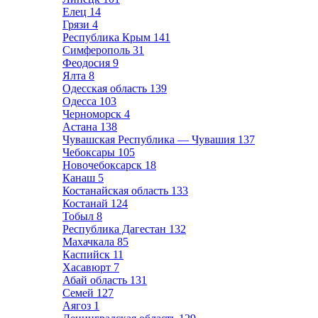
Елец
14
Грязи
4
Республика Крым
141
Симферополь
31
Феодосия
9
Ялта
8
Одесская область
139
Одесса
103
Черноморск
4
Астана
138
Чувашская Республика — Чувашия
137
Чебоксары
105
Новочебоксарск
18
Канаш
5
Костанайская область
133
Костанай
124
Тобыл
8
Республика Дагестан
132
Махачкала
85
Каспийск
11
Хасавюрт
7
Абай область
131
Семей
127
Аягоз
1