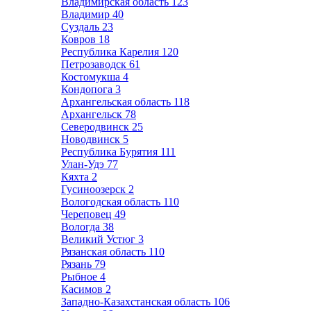
Владимирская область
123
Владимир
40
Суздаль
23
Ковров
18
Республика Карелия
120
Петрозаводск
61
Костомукша
4
Кондопога
3
Архангельская область
118
Архангельск
78
Северодвинск
25
Новодвинск
5
Республика Бурятия
111
Улан-Удэ
77
Кяхта
2
Гусиноозерск
2
Вологодская область
110
Череповец
49
Вологда
38
Великий Устюг
3
Рязанская область
110
Рязань
79
Рыбное
4
Касимов
2
Западно-Казахстанская область
106