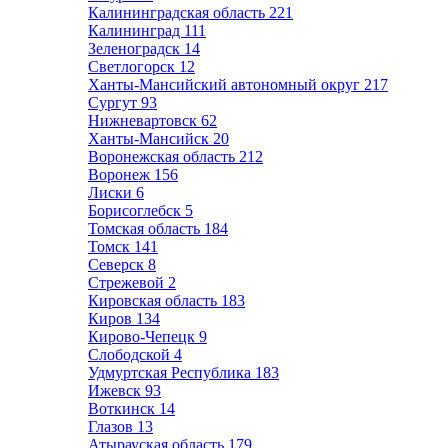
Калининградская область
221
Калининград
111
Зеленоградск
14
Светлогорск
12
Ханты-Мансийский автономный округ
217
Сургут
93
Нижневартовск
62
Ханты-Мансийск
20
Воронежская область
212
Воронеж
156
Лиски
6
Борисоглебск
5
Томская область
184
Томск
141
Северск
8
Стрежевой
2
Кировская область
183
Киров
134
Кирово-Чепецк
9
Слободской
4
Удмуртская Республика
183
Ижевск
93
Воткинск
14
Глазов
13
Атырауская область
179