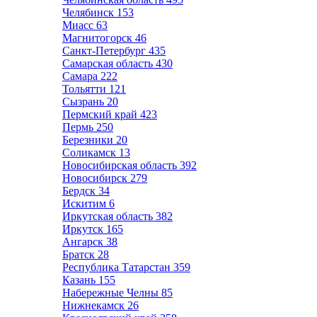
Челябинск
153
Миасс
63
Магнитогорск
46
Санкт-Петербург
435
Самарская область
430
Самара
222
Тольятти
121
Сызрань
20
Пермский край
423
Пермь
250
Березники
20
Соликамск
13
Новосибирская область
392
Новосибирск
279
Бердск
34
Искитим
6
Иркутская область
382
Иркутск
165
Ангарск
38
Братск
28
Республика Татарстан
359
Казань
155
Набережные Челны
85
Нижнекамск
26