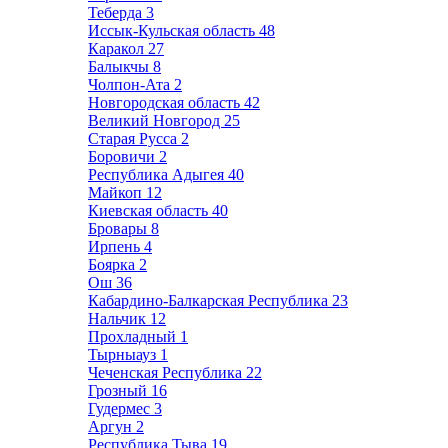
Теберда
3
Иссык-Кульская область
48
Каракол
27
Балыкчы
8
Чолпон-Ата
2
Новгородская область
42
Великий Новгород
25
Старая Русса
2
Боровичи
2
Республика Адыгея
40
Майкоп
12
Киевская область
40
Бровары
8
Ирпень
4
Боярка
2
Ош
36
Кабардино-Балкарская Республика
23
Нальчик
12
Прохладный
1
Тырныауз
1
Чеченская Республика
22
Грозный
16
Гудермес
3
Аргун
2
Республика Тыва
19