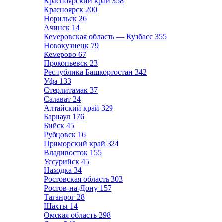
Красноярский край
358
Красноярск
200
Норильск
26
Ачинск
14
Кемеровская область — Кузбасс
355
Новокузнецк
79
Кемерово
67
Прокопьевск
23
Республика Башкортостан
342
Уфа
133
Стерлитамак
37
Салават
24
Алтайский край
329
Барнаул
176
Бийск
45
Рубцовск
16
Приморский край
324
Владивосток
155
Уссурийск
45
Находка
34
Ростовская область
303
Ростов-на-Дону
157
Таганрог
28
Шахты
14
Омская область
298