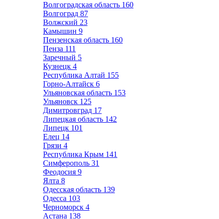
Волгоградская область
160
Волгоград
87
Волжский
23
Камышин
9
Пензенская область
160
Пенза
111
Заречный
5
Кузнецк
4
Республика Алтай
155
Горно-Алтайск
6
Ульяновская область
153
Ульяновск
125
Димитровград
17
Липецкая область
142
Липецк
101
Елец
14
Грязи
4
Республика Крым
141
Симферополь
31
Феодосия
9
Ялта
8
Одесская область
139
Одесса
103
Черноморск
4
Астана
138