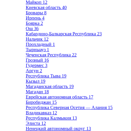
Майкоп
12
Киевская область
40
Бровары
8
Ирпень
4
Боярка
2
Ош
36
Кабардино-Балкарская Республика
23
Нальчик
12
Прохладный
1
Тырныауз
1
Чеченская Республика
22
Грозный
16
Гудермес
3
Аргун
2
Республика Тыва
19
Кызыл
19
Магаданская область
19
Магадан
18
Еврейская автономная область
17
Биробиджан
15
Республика Северная Осетия — Алания
15
Владикавказ
12
Республика Калмыкия
13
Элиста
12
Ненецкий автономный округ
13