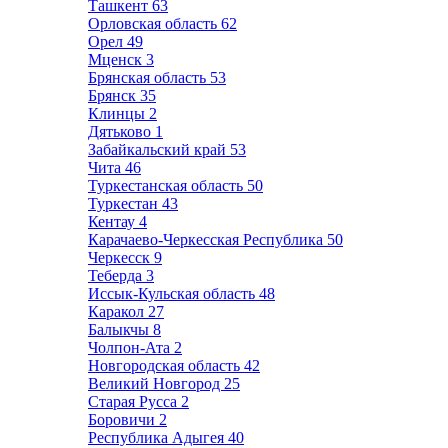
Ташкент
63
Орловская область
62
Орел
49
Мценск
3
Брянская область
53
Брянск
35
Клинцы
2
Дятьково
1
Забайкальский край
53
Чита
46
Туркестанская область
50
Туркестан
43
Кентау
4
Карачаево-Черкесская Республика
50
Черкесск
9
Теберда
3
Иссык-Кульская область
48
Каракол
27
Балыкчы
8
Чолпон-Ата
2
Новгородская область
42
Великий Новгород
25
Старая Русса
2
Боровичи
2
Республика Адыгея
40