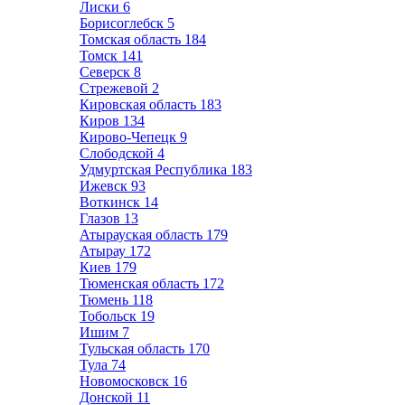
Лиски
6
Борисоглебск
5
Томская область
184
Томск
141
Северск
8
Стрежевой
2
Кировская область
183
Киров
134
Кирово-Чепецк
9
Слободской
4
Удмуртская Республика
183
Ижевск
93
Воткинск
14
Глазов
13
Атырауская область
179
Атырау
172
Киев
179
Тюменская область
172
Тюмень
118
Тобольск
19
Ишим
7
Тульская область
170
Тула
74
Новомосковск
16
Донской
11