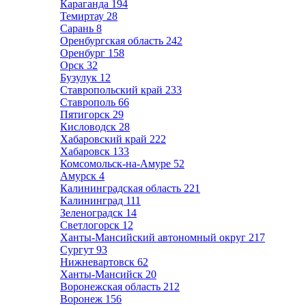
Караганда
194
Темиртау
28
Сарань
8
Оренбургская область
242
Оренбург
158
Орск
32
Бузулук
12
Ставропольский край
233
Ставрополь
66
Пятигорск
29
Кисловодск
28
Хабаровский край
222
Хабаровск
133
Комсомольск-на-Амуре
52
Амурск
4
Калининградская область
221
Калининград
111
Зеленоградск
14
Светлогорск
12
Ханты-Мансийский автономный округ
217
Сургут
93
Нижневартовск
62
Ханты-Мансийск
20
Воронежская область
212
Воронеж
156