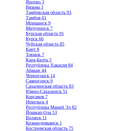
Ярцево
3
Вязьма
3
Тамбовская область
93
Тамбов
61
Моршанск
9
Мичуринск
7
Курская область
91
Курск
66
Чуйская область
85
Кант
8
Токмок
7
Кара-Балта
3
Республика Хакасия
84
Абакан
44
Черногорск
14
Саяногорск
9
Сахалинская область
83
Южно-Сахалинск
51
Корсаков
7
Невельск
4
Республика Марий Эл
82
Йошкар-Ола
53
Волжск
11
Козьмодемьянск
1
Костромская область
75