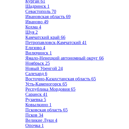
Курган
61
Шадринск
1
Севастополь
70
Ивановская область
69
Иваново
49
Кохма
4
Шуя
2
Камчатский край
66
Петропавловск-Камчатский
41
Елизово
4
Вилючинск
1
Ямало-Ненецкий автономный округ
66
Ноябрьск
25
Новый Уренгой
24
Салехард
6
Восточно-Казахстанская область
65
Усть-Каменогорск
65
Республика Мордовия
65
Саранск
41
Рузаевка
5
Ковылкино
1
Псковская область
65
Псков
34
Великие Луки
4
Опочка
1