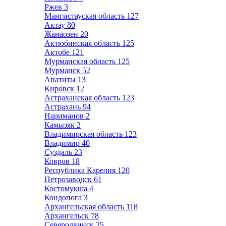
Ржев
3
Мангистауская область
127
Актау
80
Жанаозен
20
Актюбинская область
125
Актобе
121
Мурманская область
125
Мурманск
52
Апатиты
13
Кировск
12
Астраханская область
123
Астрахань
94
Нариманов
2
Камызяк
2
Владимирская область
123
Владимир
40
Суздаль
23
Ковров
18
Республика Карелия
120
Петрозаводск
61
Костомукша
4
Кондопога
3
Архангельская область
118
Архангельск
78
Северодвинск
25