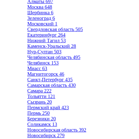
Алматы
697
Москва
648
Щербинка
6
Зеленоград
6
Московский
1
Свердловская область
505
Екатеринбург
264
Нижний Тагил
53
Каменск-Уральский
28
Нур-Султан
503
Челябинская область
495
Челябинск
153
Миасс
63
Магнитогорск
46
Санкт-Петербург
435
Самарская область
430
Самара
222
Тольятти
121
Сызрань
20
Пермский край
423
Пермь
250
Березники
20
Соликамск
13
Новосибирская область
392
Новосибирск
279