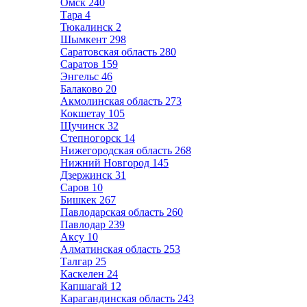
Омск
240
Тара
4
Тюкалинск
2
Шымкент
298
Саратовская область
280
Саратов
159
Энгельс
46
Балаково
20
Акмолинская область
273
Кокшетау
105
Щучинск
32
Степногорск
14
Нижегородская область
268
Нижний Новгород
145
Дзержинск
31
Саров
10
Бишкек
267
Павлодарская область
260
Павлодар
239
Аксу
10
Алматинская область
253
Талгар
25
Каскелен
24
Капшагай
12
Карагандинская область
243