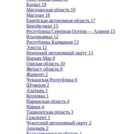
Кызыл
19
Магаданская область
19
Магадан
18
Еврейская автономная область
17
Биробиджан
15
Республика Северная Осетия — Алания
15
Владикавказ
12
Республика Калмыкия
13
Элиста
12
Ненецкий автономный округ
13
Нарьян-Мар
8
Ошская область
10
Жетысу область
8
Жаркент
2
Чувашская Республика
6
Шумерля
2
Алатырь
1
Козловка
1
Нарынская область
4
Нарын
4
Ташкентская область
3
Газалкент
1
Чукотский автономный округ
2
Анадырь
2
Кызылординская область
1