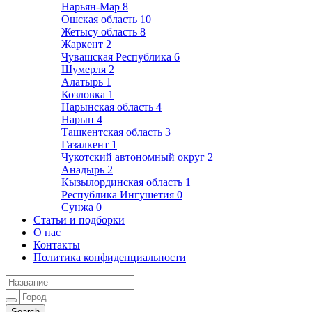
Нарьян-Мар
8
Ошская область
10
Жетысу область
8
Жаркент
2
Чувашская Республика
6
Шумерля
2
Алатырь
1
Козловка
1
Нарынская область
4
Нарын
4
Ташкентская область
3
Газалкент
1
Чукотский автономный округ
2
Анадырь
2
Кызылординская область
1
Республика Ингушетия
0
Сунжа
0
Статьи и подборки
О нас
Контакты
Политика конфиденциальности