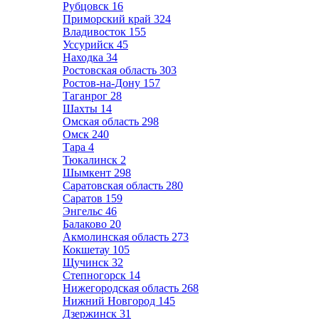
Рубцовск
16
Приморский край
324
Владивосток
155
Уссурийск
45
Находка
34
Ростовская область
303
Ростов-на-Дону
157
Таганрог
28
Шахты
14
Омская область
298
Омск
240
Тара
4
Тюкалинск
2
Шымкент
298
Саратовская область
280
Саратов
159
Энгельс
46
Балаково
20
Акмолинская область
273
Кокшетау
105
Щучинск
32
Степногорск
14
Нижегородская область
268
Нижний Новгород
145
Дзержинск
31