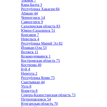
Токмок
7
Кара-Балта
3
Республика Хакасия
84
Абакан
44
Черногорск
14
Саяногорск
9
Сахалинская область
83
Южно-Сахалинск
51
Корсаков
7
Невельск
4
Республика Марий Эл
82
Йошкар-Ола
53
Волжск
11
Козьмодемьянск
1
Костромская область
75
Кострома
49
Буй
4
Нерехта
2
Республика Коми
75
Сыктывкар
44
Ухта
8
Воркута
8
Северо-Казахстанская область
73
Петропавловск
54
Курганская область
70