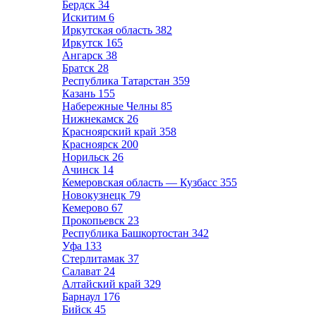
Бердск
34
Искитим
6
Иркутская область
382
Иркутск
165
Ангарск
38
Братск
28
Республика Татарстан
359
Казань
155
Набережные Челны
85
Нижнекамск
26
Красноярский край
358
Красноярск
200
Норильск
26
Ачинск
14
Кемеровская область — Кузбасс
355
Новокузнецк
79
Кемерово
67
Прокопьевск
23
Республика Башкортостан
342
Уфа
133
Стерлитамак
37
Салават
24
Алтайский край
329
Барнаул
176
Бийск
45