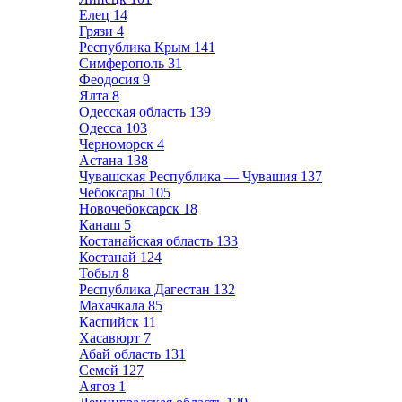
Елец
14
Грязи
4
Республика Крым
141
Симферополь
31
Феодосия
9
Ялта
8
Одесская область
139
Одесса
103
Черноморск
4
Астана
138
Чувашская Республика — Чувашия
137
Чебоксары
105
Новочебоксарск
18
Канаш
5
Костанайская область
133
Костанай
124
Тобыл
8
Республика Дагестан
132
Махачкала
85
Каспийск
11
Хасавюрт
7
Абай область
131
Семей
127
Аягоз
1