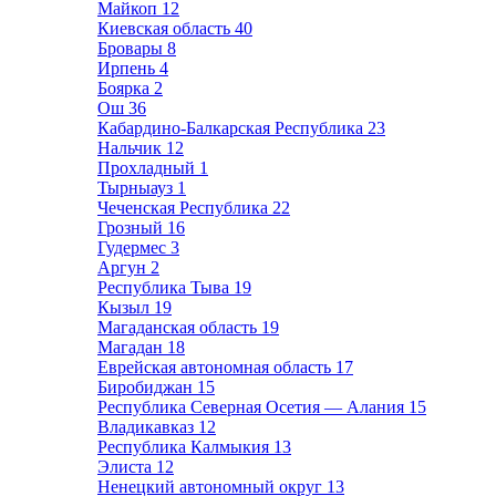
Майкоп
12
Киевская область
40
Бровары
8
Ирпень
4
Боярка
2
Ош
36
Кабардино-Балкарская Республика
23
Нальчик
12
Прохладный
1
Тырныауз
1
Чеченская Республика
22
Грозный
16
Гудермес
3
Аргун
2
Республика Тыва
19
Кызыл
19
Магаданская область
19
Магадан
18
Еврейская автономная область
17
Биробиджан
15
Республика Северная Осетия — Алания
15
Владикавказ
12
Республика Калмыкия
13
Элиста
12
Ненецкий автономный округ
13