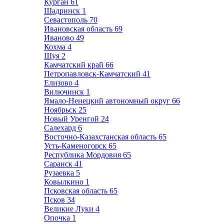
Курган
61
Шадринск
1
Севастополь
70
Ивановская область
69
Иваново
49
Кохма
4
Шуя
2
Камчатский край
66
Петропавловск-Камчатский
41
Елизово
4
Вилючинск
1
Ямало-Ненецкий автономный округ
66
Ноябрьск
25
Новый Уренгой
24
Салехард
6
Восточно-Казахстанская область
65
Усть-Каменогорск
65
Республика Мордовия
65
Саранск
41
Рузаевка
5
Ковылкино
1
Псковская область
65
Псков
34
Великие Луки
4
Опочка
1