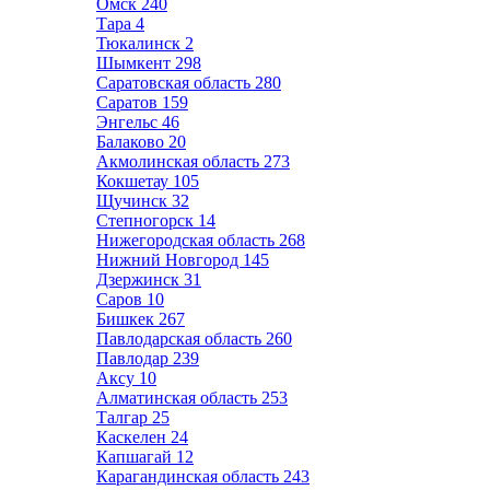
Омск
240
Тара
4
Тюкалинск
2
Шымкент
298
Саратовская область
280
Саратов
159
Энгельс
46
Балаково
20
Акмолинская область
273
Кокшетау
105
Щучинск
32
Степногорск
14
Нижегородская область
268
Нижний Новгород
145
Дзержинск
31
Саров
10
Бишкек
267
Павлодарская область
260
Павлодар
239
Аксу
10
Алматинская область
253
Талгар
25
Каскелен
24
Капшагай
12
Карагандинская область
243