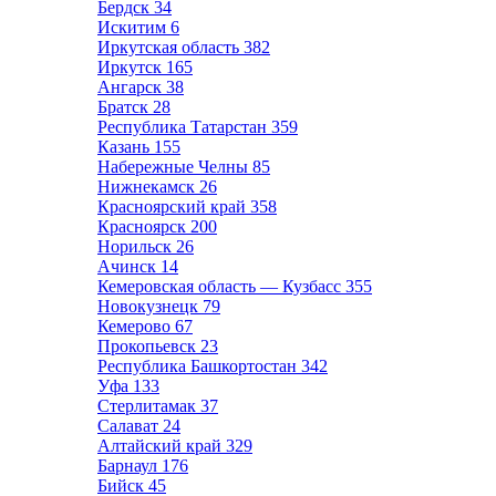
Бердск
34
Искитим
6
Иркутская область
382
Иркутск
165
Ангарск
38
Братск
28
Республика Татарстан
359
Казань
155
Набережные Челны
85
Нижнекамск
26
Красноярский край
358
Красноярск
200
Норильск
26
Ачинск
14
Кемеровская область — Кузбасс
355
Новокузнецк
79
Кемерово
67
Прокопьевск
23
Республика Башкортостан
342
Уфа
133
Стерлитамак
37
Салават
24
Алтайский край
329
Барнаул
176
Бийск
45