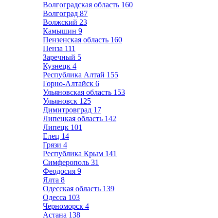
Волгоградская область
160
Волгоград
87
Волжский
23
Камышин
9
Пензенская область
160
Пенза
111
Заречный
5
Кузнецк
4
Республика Алтай
155
Горно-Алтайск
6
Ульяновская область
153
Ульяновск
125
Димитровград
17
Липецкая область
142
Липецк
101
Елец
14
Грязи
4
Республика Крым
141
Симферополь
31
Феодосия
9
Ялта
8
Одесская область
139
Одесса
103
Черноморск
4
Астана
138