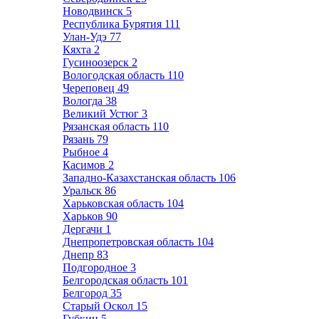
Новодвинск
5
Республика Бурятия
111
Улан-Удэ
77
Кяхта
2
Гусиноозерск
2
Вологодская область
110
Череповец
49
Вологда
38
Великий Устюг
3
Рязанская область
110
Рязань
79
Рыбное
4
Касимов
2
Западно-Казахстанская область
106
Уральск
86
Харьковская область
104
Харьков
90
Дергачи
1
Днепропетровская область
104
Днепр
83
Подгородное
3
Белгородская область
101
Белгород
35
Старый Оскол
15
Губкин
5