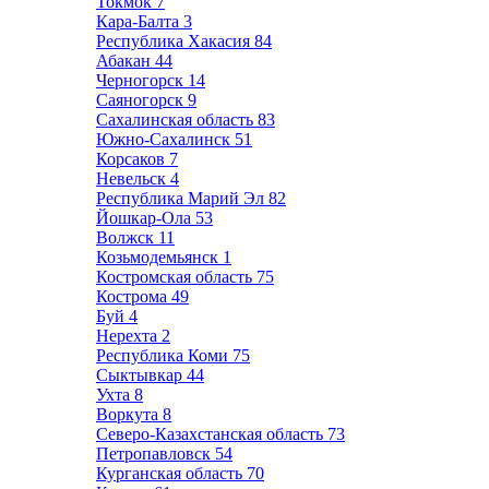
Токмок
7
Кара-Балта
3
Республика Хакасия
84
Абакан
44
Черногорск
14
Саяногорск
9
Сахалинская область
83
Южно-Сахалинск
51
Корсаков
7
Невельск
4
Республика Марий Эл
82
Йошкар-Ола
53
Волжск
11
Козьмодемьянск
1
Костромская область
75
Кострома
49
Буй
4
Нерехта
2
Республика Коми
75
Сыктывкар
44
Ухта
8
Воркута
8
Северо-Казахстанская область
73
Петропавловск
54
Курганская область
70