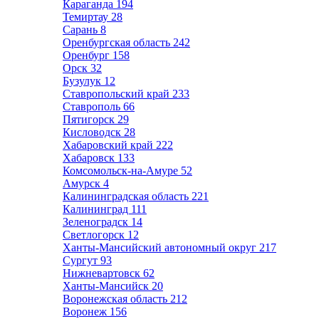
Караганда
194
Темиртау
28
Сарань
8
Оренбургская область
242
Оренбург
158
Орск
32
Бузулук
12
Ставропольский край
233
Ставрополь
66
Пятигорск
29
Кисловодск
28
Хабаровский край
222
Хабаровск
133
Комсомольск-на-Амуре
52
Амурск
4
Калининградская область
221
Калининград
111
Зеленоградск
14
Светлогорск
12
Ханты-Мансийский автономный округ
217
Сургут
93
Нижневартовск
62
Ханты-Мансийск
20
Воронежская область
212
Воронеж
156