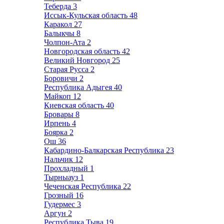
Теберда
3
Иссык-Кульская область
48
Каракол
27
Балыкчы
8
Чолпон-Ата
2
Новгородская область
42
Великий Новгород
25
Старая Русса
2
Боровичи
2
Республика Адыгея
40
Майкоп
12
Киевская область
40
Бровары
8
Ирпень
4
Боярка
2
Ош
36
Кабардино-Балкарская Республика
23
Нальчик
12
Прохладный
1
Тырныауз
1
Чеченская Республика
22
Грозный
16
Гудермес
3
Аргун
2
Республика Тыва
19