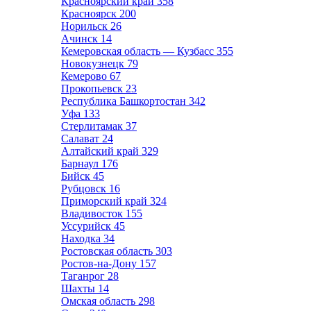
Красноярский край
358
Красноярск
200
Норильск
26
Ачинск
14
Кемеровская область — Кузбасс
355
Новокузнецк
79
Кемерово
67
Прокопьевск
23
Республика Башкортостан
342
Уфа
133
Стерлитамак
37
Салават
24
Алтайский край
329
Барнаул
176
Бийск
45
Рубцовск
16
Приморский край
324
Владивосток
155
Уссурийск
45
Находка
34
Ростовская область
303
Ростов-на-Дону
157
Таганрог
28
Шахты
14
Омская область
298