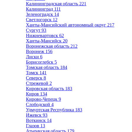
Калининградская область
221
Калининград
111
Зеленоградск
14
Светлогорск
12
Ханты-Мансийский автономный округ
217
Сургут
93
Нижневартовск
62
Ханты-Мансийск
20
Воронежская область
212
Воронеж
156
Лиски
6
Борисоглебск
5
Томская область
184
Томск
141
Северск
8
Стрежевой
2
Кировская область
183
Киров
134
Кирово-Чепецк
9
Слободской
4
Удмуртская Республика
183
Ижевск
93
Воткинск
14
Глазов
13
Атырауская область
179