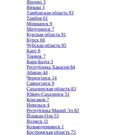
Ярцево
3
Вязьма
3
Тамбовская область
93
Тамбов
61
Моршанск
9
Мичуринск
7
Курская область
91
Курск
66
Чуйская область
85
Кант
8
Токмок
7
Кара-Балта
3
Республика Хакасия
84
Абакан
44
Черногорск
14
Саяногорск
9
Сахалинская область
83
Южно-Сахалинск
51
Корсаков
7
Невельск
4
Республика Марий Эл
82
Йошкар-Ола
53
Волжск
11
Козьмодемьянск
1
Костромская область
75