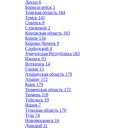
Лиски
6
Борисоглебск
5
Томская область
184
Томск
141
Северск
8
Стрежевой
2
Кировская область
183
Киров
134
Кирово-Чепецк
9
Слободской
4
Удмуртская Республика
183
Ижевск
93
Воткинск
14
Глазов
13
Атырауская область
179
Атырау
172
Киев
179
Тюменская область
172
Тюмень
118
Тобольск
19
Ишим
7
Тульская область
170
Тула
74
Новомосковск
16
Донской
11