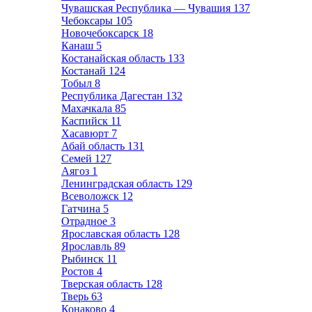
Чувашская Республика — Чувашия
137
Чебоксары
105
Новочебоксарск
18
Канаш
5
Костанайская область
133
Костанай
124
Тобыл
8
Республика Дагестан
132
Махачкала
85
Каспийск
11
Хасавюрт
7
Абай область
131
Семей
127
Аягоз
1
Ленинградская область
129
Всеволожск
12
Гатчина
5
Отрадное
3
Ярославская область
128
Ярославль
89
Рыбинск
11
Ростов
4
Тверская область
128
Тверь
63
Конаково
4