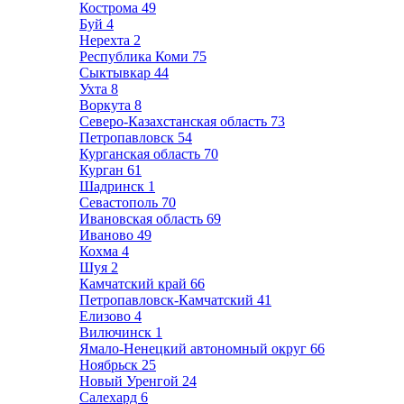
Кострома
49
Буй
4
Нерехта
2
Республика Коми
75
Сыктывкар
44
Ухта
8
Воркута
8
Северо-Казахстанская область
73
Петропавловск
54
Курганская область
70
Курган
61
Шадринск
1
Севастополь
70
Ивановская область
69
Иваново
49
Кохма
4
Шуя
2
Камчатский край
66
Петропавловск-Камчатский
41
Елизово
4
Вилючинск
1
Ямало-Ненецкий автономный округ
66
Ноябрьск
25
Новый Уренгой
24
Салехард
6