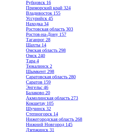
Рубцовск
16
Приморский край
324
Владивосток
155
Уссурийск
45
Находка
34
Ростовская область
303
Ростов-на-Дону
157
Таганрог
28
Шахты
14
Омская область
298
Омск
240
Тара
4
Тюкалинск
2
Шымкент
298
Саратовская область
280
Саратов
159
Энгельс
46
Балаково
20
Акмолинская область
273
Кокшетау
105
Щучинск
32
Степногорск
14
Нижегородская область
268
Нижний Новгород
145
Дзержинск
31