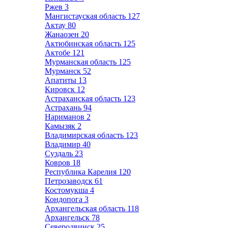
Ржев
3
Мангистауская область
127
Актау
80
Жанаозен
20
Актюбинская область
125
Актобе
121
Мурманская область
125
Мурманск
52
Апатиты
13
Кировск
12
Астраханская область
123
Астрахань
94
Нариманов
2
Камызяк
2
Владимирская область
123
Владимир
40
Суздаль
23
Ковров
18
Республика Карелия
120
Петрозаводск
61
Костомукша
4
Кондопога
3
Архангельская область
118
Архангельск
78
Северодвинск
25