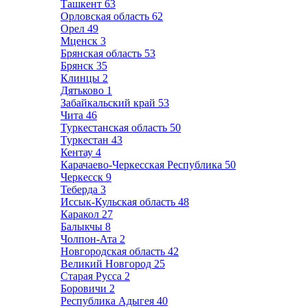
Ташкент
63
Орловская область
62
Орел
49
Мценск
3
Брянская область
53
Брянск
35
Клинцы
2
Дятьково
1
Забайкальский край
53
Чита
46
Туркестанская область
50
Туркестан
43
Кентау
4
Карачаево-Черкесская Республика
50
Черкесск
9
Теберда
3
Иссык-Кульская область
48
Каракол
27
Балыкчы
8
Чолпон-Ата
2
Новгородская область
42
Великий Новгород
25
Старая Русса
2
Боровичи
2
Республика Адыгея
40