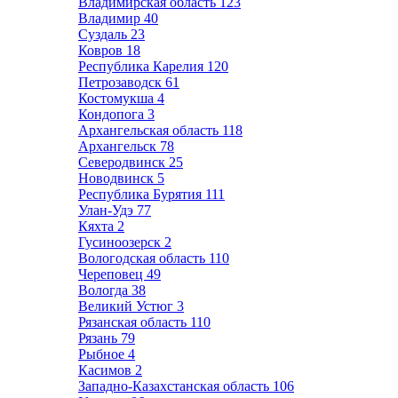
Владимирская область
123
Владимир
40
Суздаль
23
Ковров
18
Республика Карелия
120
Петрозаводск
61
Костомукша
4
Кондопога
3
Архангельская область
118
Архангельск
78
Северодвинск
25
Новодвинск
5
Республика Бурятия
111
Улан-Удэ
77
Кяхта
2
Гусиноозерск
2
Вологодская область
110
Череповец
49
Вологда
38
Великий Устюг
3
Рязанская область
110
Рязань
79
Рыбное
4
Касимов
2
Западно-Казахстанская область
106