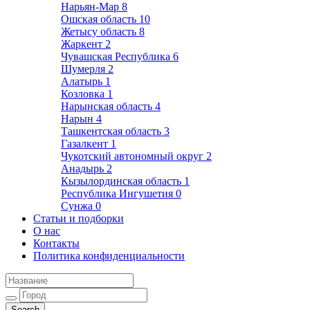
Нарьян-Мар
8
Ошская область
10
Жетысу область
8
Жаркент
2
Чувашская Республика
6
Шумерля
2
Алатырь
1
Козловка
1
Нарынская область
4
Нарын
4
Ташкентская область
3
Газалкент
1
Чукотский автономный округ
2
Анадырь
2
Кызылординская область
1
Республика Ингушетия
0
Сунжа
0
Статьи и подборки
О нас
Контакты
Политика конфиденциальности