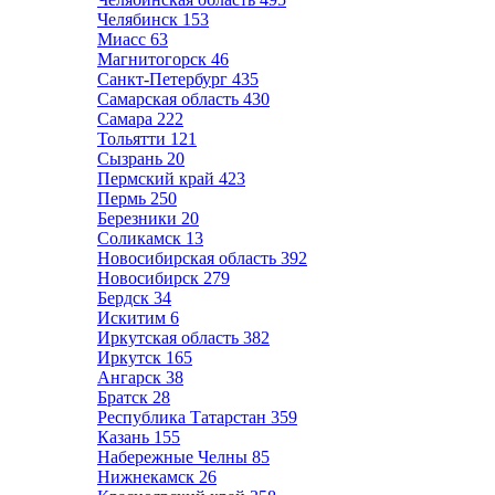
Челябинск
153
Миасс
63
Магнитогорск
46
Санкт-Петербург
435
Самарская область
430
Самара
222
Тольятти
121
Сызрань
20
Пермский край
423
Пермь
250
Березники
20
Соликамск
13
Новосибирская область
392
Новосибирск
279
Бердск
34
Искитим
6
Иркутская область
382
Иркутск
165
Ангарск
38
Братск
28
Республика Татарстан
359
Казань
155
Набережные Челны
85
Нижнекамск
26