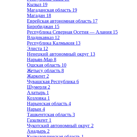
Кызыл
19
Магаданская область
19
Магадан
18
Еврейская автономная область
17
Биробиджан
15
Республика Северная Осетия — Алания
15
Владикавказ
12
Республика Калмыкия
13
Элиста
12
Ненецкий автономный округ
13
Нарьян-Мар
8
Ошская область
10
Жетысу область
8
Жаркент
2
Чувашская Республика
6
Шумерля
2
Алатырь
1
Козловка
1
Нарынская область
4
Нарын
4
Ташкентская область
3
Газалкент
1
Чукотский автономный округ
2
Анадырь
2
Кызылординская область
1