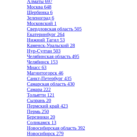
Алматы
697
Москва
648
Щербинка
6
Зеленоград
6
Московский
1
Свердловская область
505
Екатеринбург
264
Нижний Тагил
53
Каменск-Уральский
28
Нур-Султан
503
Челябинская область
495
Челябинск
153
Миасс
63
Магнитогорск
46
Санкт-Петербург
435
Самарская область
430
Самара
222
Тольятти
121
Сызрань
20
Пермский край
423
Пермь
250
Березники
20
Соликамск
13
Новосибирская область
392
Новосибирск
279