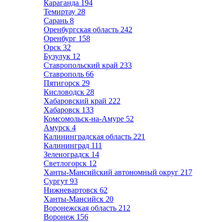
Караганда
194
Темиртау
28
Сарань
8
Оренбургская область
242
Оренбург
158
Орск
32
Бузулук
12
Ставропольский край
233
Ставрополь
66
Пятигорск
29
Кисловодск
28
Хабаровский край
222
Хабаровск
133
Комсомольск-на-Амуре
52
Амурск
4
Калининградская область
221
Калининград
111
Зеленоградск
14
Светлогорск
12
Ханты-Мансийский автономный округ
217
Сургут
93
Нижневартовск
62
Ханты-Мансийск
20
Воронежская область
212
Воронеж
156