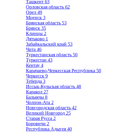
Ташкент
63
Орловская область
62
Орел
49
Мценск
3
Брянская область
53
Брянск
35
Клинцы
2
Дятьково
1
Забайкальский край
53
Чита
46
Туркестанская область
50
Туркестан
43
Кентау
4
Карачаево-Черкесская Республика
50
Черкесск
9
Теберда
3
Иссык-Кульская область
48
Каракол
27
Балыкчы
8
Чолпон-Ата
2
Новгородская область
42
Великий Новгород
25
Старая Русса
2
Боровичи
2
Республика Адыгея
40