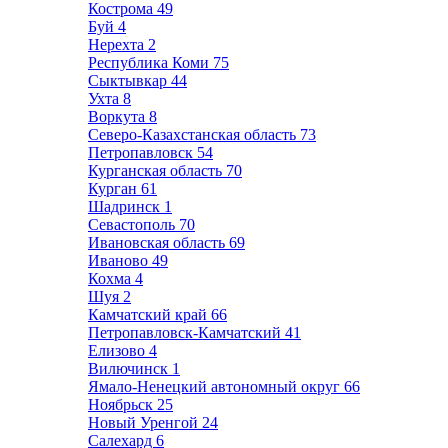
Кострома
49
Буй
4
Нерехта
2
Республика Коми
75
Сыктывкар
44
Ухта
8
Воркута
8
Северо-Казахстанская область
73
Петропавловск
54
Курганская область
70
Курган
61
Шадринск
1
Севастополь
70
Ивановская область
69
Иваново
49
Кохма
4
Шуя
2
Камчатский край
66
Петропавловск-Камчатский
41
Елизово
4
Вилючинск
1
Ямало-Ненецкий автономный округ
66
Ноябрьск
25
Новый Уренгой
24
Салехард
6