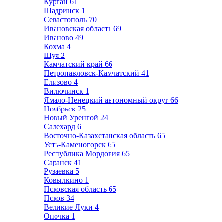
Курган
61
Шадринск
1
Севастополь
70
Ивановская область
69
Иваново
49
Кохма
4
Шуя
2
Камчатский край
66
Петропавловск-Камчатский
41
Елизово
4
Вилючинск
1
Ямало-Ненецкий автономный округ
66
Ноябрьск
25
Новый Уренгой
24
Салехард
6
Восточно-Казахстанская область
65
Усть-Каменогорск
65
Республика Мордовия
65
Саранск
41
Рузаевка
5
Ковылкино
1
Псковская область
65
Псков
34
Великие Луки
4
Опочка
1