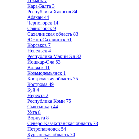
Токмок
7
Кара-Балта
3
Республика Хакасия
84
Абакан
44
Черногорск
14
Саяногорск
9
Сахалинская область
83
Южно-Сахалинск
51
Корсаков
7
Невельск
4
Республика Марий Эл
82
Йошкар-Ола
53
Волжск
11
Козьмодемьянск
1
Костромская область
75
Кострома
49
Буй
4
Нерехта
2
Республика Коми
75
Сыктывкар
44
Ухта
8
Воркута
8
Северо-Казахстанская область
73
Петропавловск
54
Курганская область
70