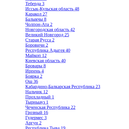
Теберда
3
Иссык-Кульская область
48
Каракол
27
Балыкчы
8
Чолпон-Ата
2
Новгородская область
42
Великий Новгород
25
Старая Русса
2
Боровичи
2
Республика Адыгея
40
Майкоп
12
Киевская область
40
Бровары
8
Ирпень
4
Боярка
2
Ош
36
Кабардино-Балкарская Республика
23
Нальчик
12
Прохладный
1
Тырныауз
1
Чеченская Республика
22
Грозный
16
Гудермес
3
Аргун
2
Республика Тыва
19