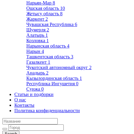
Нарьян-Мар
8
Ошская область
10
Жетысу область
8
Жаркент
2
Чувашская Республика
6
Шумерля
2
Алатырь
1
Козловка
1
Нарынская область
4
Нарын
4
Ташкентская область
3
Газалкент
1
Чукотский автономный округ
2
Анадырь
2
Кызылординская область
1
Республика Ингушетия
0
Сунжа
0
Статьи и подборки
О нас
Контакты
Политика конфиденциальности