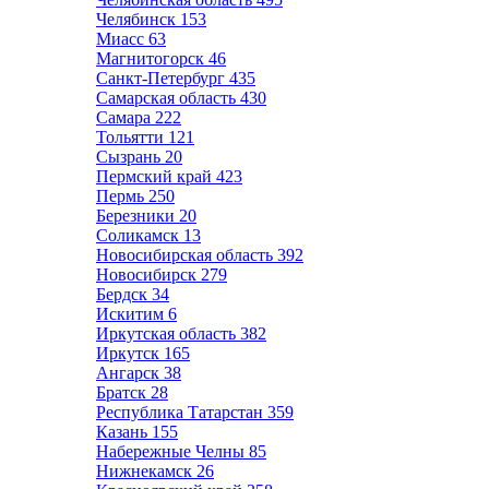
Челябинск
153
Миасс
63
Магнитогорск
46
Санкт-Петербург
435
Самарская область
430
Самара
222
Тольятти
121
Сызрань
20
Пермский край
423
Пермь
250
Березники
20
Соликамск
13
Новосибирская область
392
Новосибирск
279
Бердск
34
Искитим
6
Иркутская область
382
Иркутск
165
Ангарск
38
Братск
28
Республика Татарстан
359
Казань
155
Набережные Челны
85
Нижнекамск
26