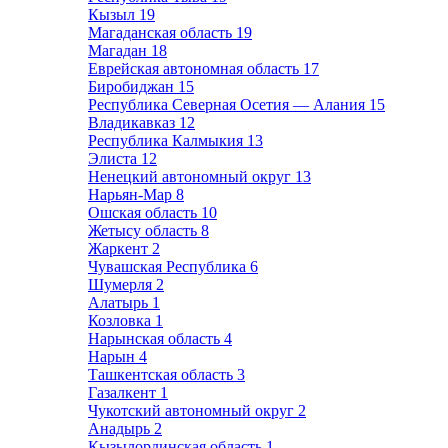
Кызыл
19
Магаданская область
19
Магадан
18
Еврейская автономная область
17
Биробиджан
15
Республика Северная Осетия — Алания
15
Владикавказ
12
Республика Калмыкия
13
Элиста
12
Ненецкий автономный округ
13
Нарьян-Мар
8
Ошская область
10
Жетысу область
8
Жаркент
2
Чувашская Республика
6
Шумерля
2
Алатырь
1
Козловка
1
Нарынская область
4
Нарын
4
Ташкентская область
3
Газалкент
1
Чукотский автономный округ
2
Анадырь
2
Кызылординская область
1