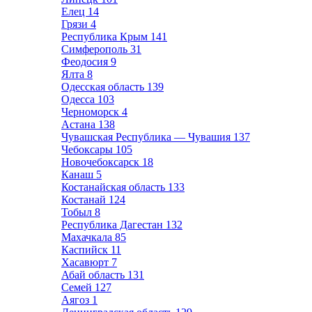
Елец
14
Грязи
4
Республика Крым
141
Симферополь
31
Феодосия
9
Ялта
8
Одесская область
139
Одесса
103
Черноморск
4
Астана
138
Чувашская Республика — Чувашия
137
Чебоксары
105
Новочебоксарск
18
Канаш
5
Костанайская область
133
Костанай
124
Тобыл
8
Республика Дагестан
132
Махачкала
85
Каспийск
11
Хасавюрт
7
Абай область
131
Семей
127
Аягоз
1