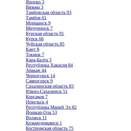
Ярцево
3
Вязьма
3
Тамбовская область
93
Тамбов
61
Моршанск
9
Мичуринск
7
Курская область
91
Курск
66
Чуйская область
85
Кант
8
Токмок
7
Кара-Балта
3
Республика Хакасия
84
Абакан
44
Черногорск
14
Саяногорск
9
Сахалинская область
83
Южно-Сахалинск
51
Корсаков
7
Невельск
4
Республика Марий Эл
82
Йошкар-Ола
53
Волжск
11
Козьмодемьянск
1
Костромская область
75