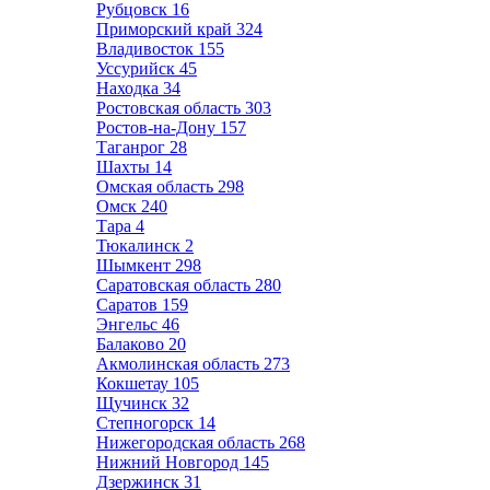
Рубцовск
16
Приморский край
324
Владивосток
155
Уссурийск
45
Находка
34
Ростовская область
303
Ростов-на-Дону
157
Таганрог
28
Шахты
14
Омская область
298
Омск
240
Тара
4
Тюкалинск
2
Шымкент
298
Саратовская область
280
Саратов
159
Энгельс
46
Балаково
20
Акмолинская область
273
Кокшетау
105
Щучинск
32
Степногорск
14
Нижегородская область
268
Нижний Новгород
145
Дзержинск
31