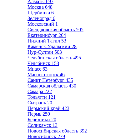
Алматы
697
Москва
648
Щербинка
6
Зеленоград
6
Московский
1
Свердловская область
505
Екатеринбург
264
Нижний Тагил
53
Каменск-Уральский
28
Нур-Султан
503
Челябинская область
495
Челябинск
153
Миасс
63
Магнитогорск
46
Санкт-Петербург
435
Самарская область
430
Самара
222
Тольятти
121
Сызрань
20
Пермский край
423
Пермь
250
Березники
20
Соликамск
13
Новосибирская область
392
Новосибирск
279