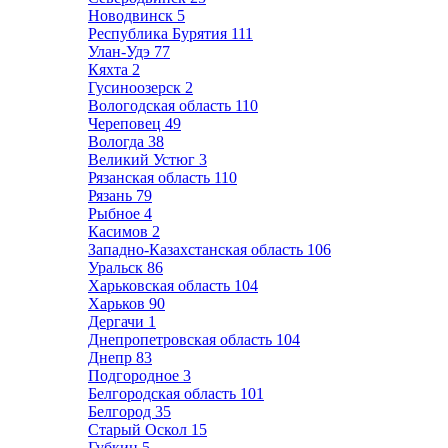
Новодвинск
5
Республика Бурятия
111
Улан-Удэ
77
Кяхта
2
Гусиноозерск
2
Вологодская область
110
Череповец
49
Вологда
38
Великий Устюг
3
Рязанская область
110
Рязань
79
Рыбное
4
Касимов
2
Западно-Казахстанская область
106
Уральск
86
Харьковская область
104
Харьков
90
Дергачи
1
Днепропетровская область
104
Днепр
83
Подгородное
3
Белгородская область
101
Белгород
35
Старый Оскол
15
Губкин
5