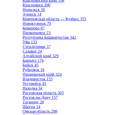
Красноярский край
358
Красноярск
200
Норильск
26
Ачинск
14
Кемеровская область — Кузбасс
355
Новокузнецк
79
Кемерово
67
Прокопьевск
23
Республика Башкортостан
342
Уфа
133
Стерлитамак
37
Салават
24
Алтайский край
329
Барнаул
176
Бийск
45
Рубцовск
16
Приморский край
324
Владивосток
155
Уссурийск
45
Находка
34
Ростовская область
303
Ростов-на-Дону
157
Таганрог
28
Шахты
14
Омская область
298