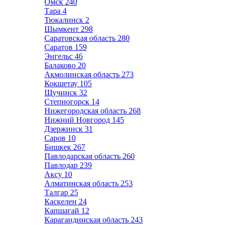
Омск
240
Тара
4
Тюкалинск
2
Шымкент
298
Саратовская область
280
Саратов
159
Энгельс
46
Балаково
20
Акмолинская область
273
Кокшетау
105
Щучинск
32
Степногорск
14
Нижегородская область
268
Нижний Новгород
145
Дзержинск
31
Саров
10
Бишкек
267
Павлодарская область
260
Павлодар
239
Аксу
10
Алматинская область
253
Талгар
25
Каскелен
24
Капшагай
12
Карагандинская область
243