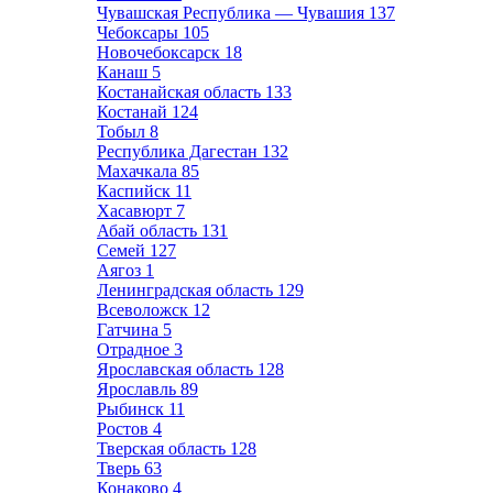
Чувашская Республика — Чувашия
137
Чебоксары
105
Новочебоксарск
18
Канаш
5
Костанайская область
133
Костанай
124
Тобыл
8
Республика Дагестан
132
Махачкала
85
Каспийск
11
Хасавюрт
7
Абай область
131
Семей
127
Аягоз
1
Ленинградская область
129
Всеволожск
12
Гатчина
5
Отрадное
3
Ярославская область
128
Ярославль
89
Рыбинск
11
Ростов
4
Тверская область
128
Тверь
63
Конаково
4