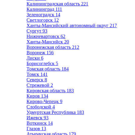
Калининградская область
221
Калининград
111
Зеленоградск
14
Светлогорск
12
Ханты-Мансийский автономный округ
217
Сургут
93
Нижневартовск
62
Ханты-Мансийск
20
Воронежская область
212
Воронеж
156
Лиски
6
Борисоглебск
5
Томская область
184
Томск
141
Северск
8
Стрежевой
2
Кировская область
183
Киров
134
Кирово-Чепецк
9
Слободской
4
Удмуртская Республика
183
Ижевск
93
Воткинск
14
Глазов
13
Атырауская область
179