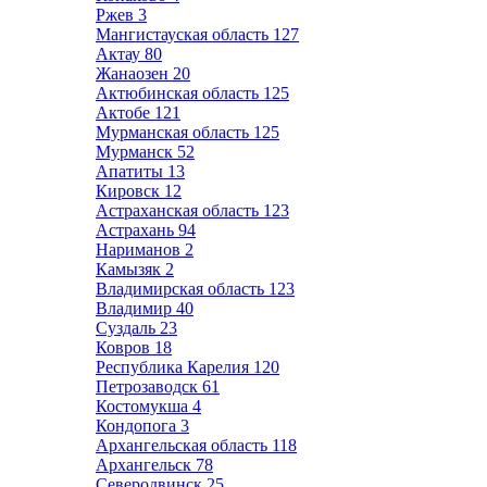
Ржев
3
Мангистауская область
127
Актау
80
Жанаозен
20
Актюбинская область
125
Актобе
121
Мурманская область
125
Мурманск
52
Апатиты
13
Кировск
12
Астраханская область
123
Астрахань
94
Нариманов
2
Камызяк
2
Владимирская область
123
Владимир
40
Суздаль
23
Ковров
18
Республика Карелия
120
Петрозаводск
61
Костомукша
4
Кондопога
3
Архангельская область
118
Архангельск
78
Северодвинск
25