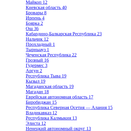
Майкоп
12
Киевская область
40
Бровары
8
Ирпень
4
Боярка
2
Ош
36
Кабардино-Балкарская Республика
23
Нальчик
12
Прохладный
1
Тырныауз
1
Чеченская Республика
22
Грозный
16
Гудермес
3
Аргун
2
Республика Тыва
19
Кызыл
19
Магаданская область
19
Магадан
18
Еврейская автономная область
17
Биробиджан
15
Республика Северная Осетия — Алания
15
Владикавказ
12
Республика Калмыкия
13
Элиста
12
Ненецкий автономный округ
13