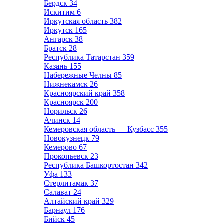
Бердск
34
Искитим
6
Иркутская область
382
Иркутск
165
Ангарск
38
Братск
28
Республика Татарстан
359
Казань
155
Набережные Челны
85
Нижнекамск
26
Красноярский край
358
Красноярск
200
Норильск
26
Ачинск
14
Кемеровская область — Кузбасс
355
Новокузнецк
79
Кемерово
67
Прокопьевск
23
Республика Башкортостан
342
Уфа
133
Стерлитамак
37
Салават
24
Алтайский край
329
Барнаул
176
Бийск
45