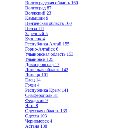
Волгоградская область
160
Волгоград
87
Волжский
23
Камышин
9
Пензенская область
160
Пенза
111
Заречный
5
Кузнецк
4
Республика Алтай
155
Горно-Алтайск
6
Ульяновская область
153
Ульяновск
125
Димитровград
17
Липецкая область
142
Липецк
101
Елец
14
Грязи
4
Республика Крым
141
Симферополь
31
Феодосия
9
Ялта
8
Одесская область
139
Одесса
103
Черноморск
4
Астана
138