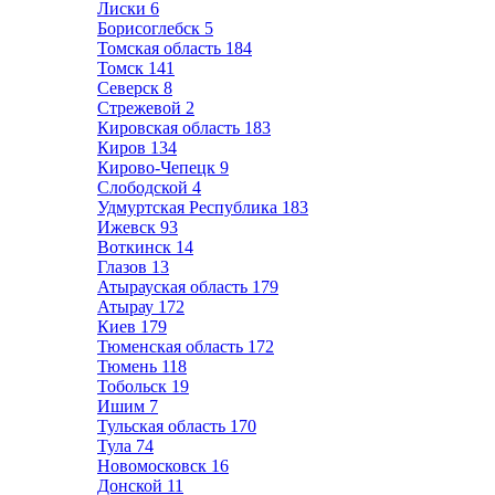
Лиски
6
Борисоглебск
5
Томская область
184
Томск
141
Северск
8
Стрежевой
2
Кировская область
183
Киров
134
Кирово-Чепецк
9
Слободской
4
Удмуртская Республика
183
Ижевск
93
Воткинск
14
Глазов
13
Атырауская область
179
Атырау
172
Киев
179
Тюменская область
172
Тюмень
118
Тобольск
19
Ишим
7
Тульская область
170
Тула
74
Новомосковск
16
Донской
11