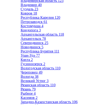
Владимирская область
123
Владимир
40
Суздаль
23
Ковров
18
Республика Карелия
120
Петрозаводск
61
Костомукша
4
Кондопога
3
Архангельская область
118
Архангельск
78
Северодвинск
25
Новодвинск
5
Республика Бурятия
111
Улан-Удэ
77
Кяхта
2
Гусиноозерск
2
Вологодская область
110
Череповец
49
Вологда
38
Великий Устюг
3
Рязанская область
110
Рязань
79
Рыбное
4
Касимов
2
Западно-Казахстанская область
106