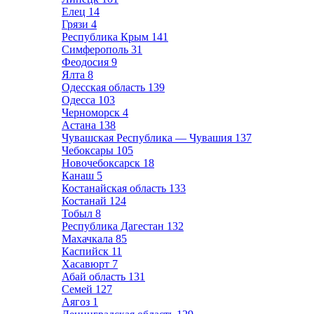
Елец
14
Грязи
4
Республика Крым
141
Симферополь
31
Феодосия
9
Ялта
8
Одесская область
139
Одесса
103
Черноморск
4
Астана
138
Чувашская Республика — Чувашия
137
Чебоксары
105
Новочебоксарск
18
Канаш
5
Костанайская область
133
Костанай
124
Тобыл
8
Республика Дагестан
132
Махачкала
85
Каспийск
11
Хасавюрт
7
Абай область
131
Семей
127
Аягоз
1