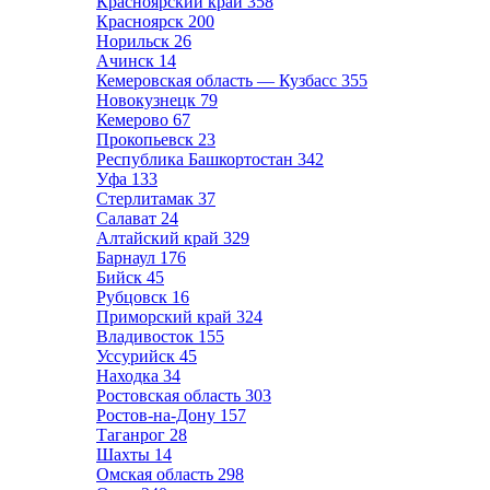
Красноярский край
358
Красноярск
200
Норильск
26
Ачинск
14
Кемеровская область — Кузбасс
355
Новокузнецк
79
Кемерово
67
Прокопьевск
23
Республика Башкортостан
342
Уфа
133
Стерлитамак
37
Салават
24
Алтайский край
329
Барнаул
176
Бийск
45
Рубцовск
16
Приморский край
324
Владивосток
155
Уссурийск
45
Находка
34
Ростовская область
303
Ростов-на-Дону
157
Таганрог
28
Шахты
14
Омская область
298