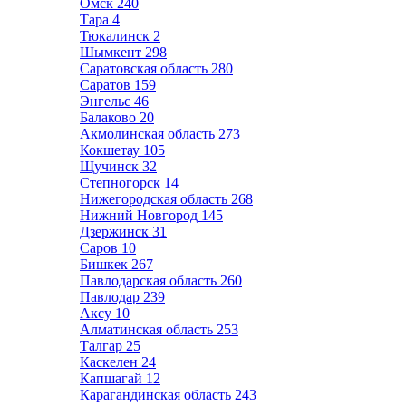
Омск
240
Тара
4
Тюкалинск
2
Шымкент
298
Саратовская область
280
Саратов
159
Энгельс
46
Балаково
20
Акмолинская область
273
Кокшетау
105
Щучинск
32
Степногорск
14
Нижегородская область
268
Нижний Новгород
145
Дзержинск
31
Саров
10
Бишкек
267
Павлодарская область
260
Павлодар
239
Аксу
10
Алматинская область
253
Талгар
25
Каскелен
24
Капшагай
12
Карагандинская область
243