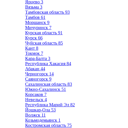
Ярцево
3
Вязьма
3
Тамбовская область
93
Тамбов
61
Моршанск
9
Мичуринск
7
Курская область
91
Курск
66
Чуйская область
85
Кант
8
Токмок
7
Кара-Балта
3
Республика Хакасия
84
Абакан
44
Черногорск
14
Саяногорск
9
Сахалинская область
83
Южно-Сахалинск
51
Корсаков
7
Невельск
4
Республика Марий Эл
82
Йошкар-Ола
53
Волжск
11
Козьмодемьянск
1
Костромская область
75