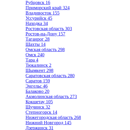
Рубцовск
16
Приморский край
324
Владивосток
155
Уссурийск
45
Находка
34
Ростовская область
303
Ростов-на-Дону
157
Таганрог
28
Шахты
14
Омская область
298
Омск
240
Тара
4
Тюкалинск
2
Шымкент
298
Саратовская область
280
Саратов
159
Энгельс
46
Балаково
20
Акмолинская область
273
Кокшетау
105
Щучинск
32
Степногорск
14
Нижегородская область
268
Нижний Новгород
145
Дзержинск
31