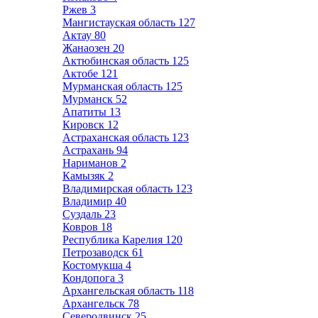
Ржев
3
Мангистауская область
127
Актау
80
Жанаозен
20
Актюбинская область
125
Актобе
121
Мурманская область
125
Мурманск
52
Апатиты
13
Кировск
12
Астраханская область
123
Астрахань
94
Нариманов
2
Камызяк
2
Владимирская область
123
Владимир
40
Суздаль
23
Ковров
18
Республика Карелия
120
Петрозаводск
61
Костомукша
4
Кондопога
3
Архангельская область
118
Архангельск
78
Северодвинск
25