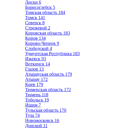
Лиски
6
Борисоглебск
5
Томская область
184
Томск
141
Северск
8
Стрежевой
2
Кировская область
183
Киров
134
Кирово-Чепецк
9
Слободской
4
Удмуртская Республика
183
Ижевск
93
Воткинск
14
Глазов
13
Атырауская область
179
Атырау
172
Киев
179
Тюменская область
172
Тюмень
118
Тобольск
19
Ишим
7
Тульская область
170
Тула
74
Новомосковск
16
Донской
11