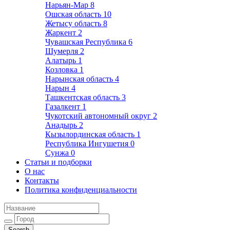
Нарьян-Мар
8
Ошская область
10
Жетысу область
8
Жаркент
2
Чувашская Республика
6
Шумерля
2
Алатырь
1
Козловка
1
Нарынская область
4
Нарын
4
Ташкентская область
3
Газалкент
1
Чукотский автономный округ
2
Анадырь
2
Кызылординская область
1
Республика Ингушетия
0
Сунжа
0
Статьи и подборки
О нас
Контакты
Политика конфиденциальности