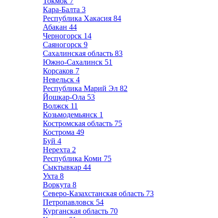
Токмок
7
Кара-Балта
3
Республика Хакасия
84
Абакан
44
Черногорск
14
Саяногорск
9
Сахалинская область
83
Южно-Сахалинск
51
Корсаков
7
Невельск
4
Республика Марий Эл
82
Йошкар-Ола
53
Волжск
11
Козьмодемьянск
1
Костромская область
75
Кострома
49
Буй
4
Нерехта
2
Республика Коми
75
Сыктывкар
44
Ухта
8
Воркута
8
Северо-Казахстанская область
73
Петропавловск
54
Курганская область
70