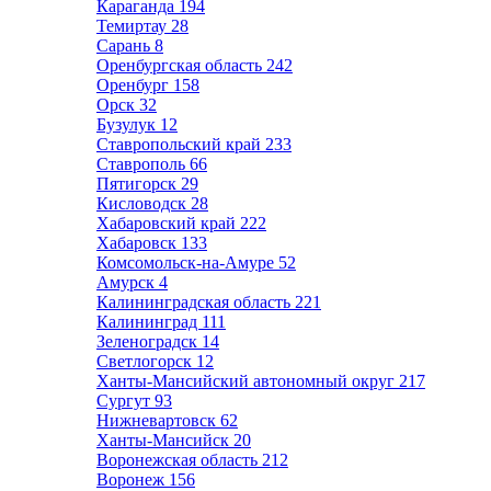
Караганда
194
Темиртау
28
Сарань
8
Оренбургская область
242
Оренбург
158
Орск
32
Бузулук
12
Ставропольский край
233
Ставрополь
66
Пятигорск
29
Кисловодск
28
Хабаровский край
222
Хабаровск
133
Комсомольск-на-Амуре
52
Амурск
4
Калининградская область
221
Калининград
111
Зеленоградск
14
Светлогорск
12
Ханты-Мансийский автономный округ
217
Сургут
93
Нижневартовск
62
Ханты-Мансийск
20
Воронежская область
212
Воронеж
156