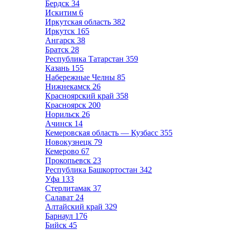
Бердск
34
Искитим
6
Иркутская область
382
Иркутск
165
Ангарск
38
Братск
28
Республика Татарстан
359
Казань
155
Набережные Челны
85
Нижнекамск
26
Красноярский край
358
Красноярск
200
Норильск
26
Ачинск
14
Кемеровская область — Кузбасс
355
Новокузнецк
79
Кемерово
67
Прокопьевск
23
Республика Башкортостан
342
Уфа
133
Стерлитамак
37
Салават
24
Алтайский край
329
Барнаул
176
Бийск
45