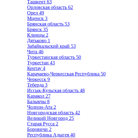
Ташкент
63
Орловская область
62
Орел
49
Мценск
3
Брянская область
53
Брянск
35
Клинцы
2
Дятьково
1
Забайкальский край
53
Чита
46
Туркестанская область
50
Туркестан
43
Кентау
4
Карачаево-Черкесская Республика
50
Черкесск
9
Теберда
3
Иссык-Кульская область
48
Каракол
27
Балыкчы
8
Чолпон-Ата
2
Новгородская область
42
Великий Новгород
25
Старая Русса
2
Боровичи
2
Республика Адыгея
40