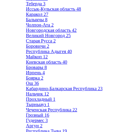
Теберда
3
Иссык-Кульская область
48
Каракол
27
Балыкчы
8
Чолпон-Ата
2
Новгородская область
42
Великий Новгород
25
Старая Русса
2
Боровичи
2
Республика Адыгея
40
Майкоп
12
Киевская область
40
Бровары
8
Ирпень
4
Боярка
2
Ош
36
Кабардино-Балкарская Республика
23
Нальчик
12
Прохладный
1
Тырныауз
1
Чеченская Республика
22
Грозный
16
Гудермес
3
Аргун
2
Республика Тыва
19