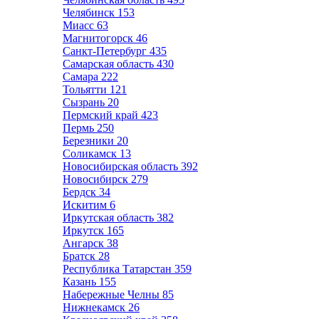
Челябинск
153
Миасс
63
Магнитогорск
46
Санкт-Петербург
435
Самарская область
430
Самара
222
Тольятти
121
Сызрань
20
Пермский край
423
Пермь
250
Березники
20
Соликамск
13
Новосибирская область
392
Новосибирск
279
Бердск
34
Искитим
6
Иркутская область
382
Иркутск
165
Ангарск
38
Братск
28
Республика Татарстан
359
Казань
155
Набережные Челны
85
Нижнекамск
26