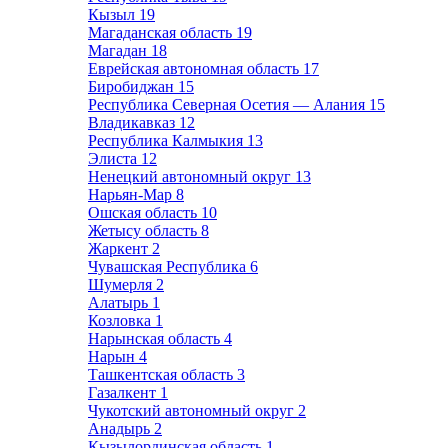
Кызыл
19
Магаданская область
19
Магадан
18
Еврейская автономная область
17
Биробиджан
15
Республика Северная Осетия — Алания
15
Владикавказ
12
Республика Калмыкия
13
Элиста
12
Ненецкий автономный округ
13
Нарьян-Мар
8
Ошская область
10
Жетысу область
8
Жаркент
2
Чувашская Республика
6
Шумерля
2
Алатырь
1
Козловка
1
Нарынская область
4
Нарын
4
Ташкентская область
3
Газалкент
1
Чукотский автономный округ
2
Анадырь
2
Кызылординская область
1