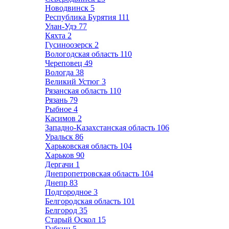
Новодвинск
5
Республика Бурятия
111
Улан-Удэ
77
Кяхта
2
Гусиноозерск
2
Вологодская область
110
Череповец
49
Вологда
38
Великий Устюг
3
Рязанская область
110
Рязань
79
Рыбное
4
Касимов
2
Западно-Казахстанская область
106
Уральск
86
Харьковская область
104
Харьков
90
Дергачи
1
Днепропетровская область
104
Днепр
83
Подгородное
3
Белгородская область
101
Белгород
35
Старый Оскол
15
Губкин
5