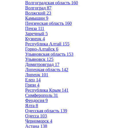
Волгоградская область
160
Волгоград
87
Волжский
23
Камышин
9
Пензенская область
160
Пенза
111
Заречный
5
Кузнецк
4
Республика Алтай
155
Горно-Алтайск
6
Ульяновская область
153
Ульяновск
125
Димитровград
17
Липецкая область
142
Липецк
101
Елец
14
Грязи
4
Республика Крым
141
Симферополь
31
Феодосия
9
Ялта
8
Одесская область
139
Одесса
103
Черноморск
4
Астана
138