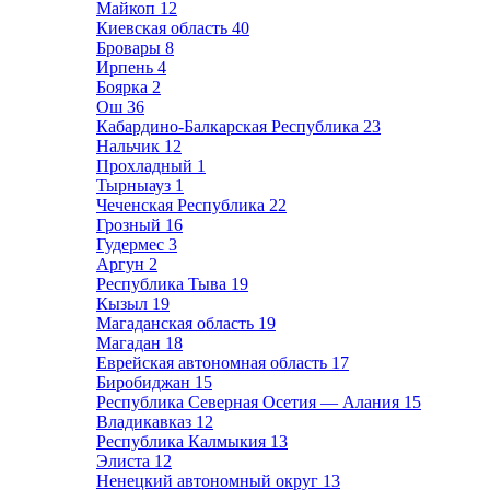
Майкоп
12
Киевская область
40
Бровары
8
Ирпень
4
Боярка
2
Ош
36
Кабардино-Балкарская Республика
23
Нальчик
12
Прохладный
1
Тырныауз
1
Чеченская Республика
22
Грозный
16
Гудермес
3
Аргун
2
Республика Тыва
19
Кызыл
19
Магаданская область
19
Магадан
18
Еврейская автономная область
17
Биробиджан
15
Республика Северная Осетия — Алания
15
Владикавказ
12
Республика Калмыкия
13
Элиста
12
Ненецкий автономный округ
13