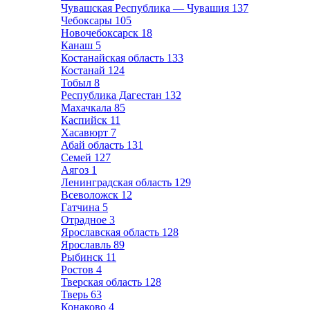
Чувашская Республика — Чувашия
137
Чебоксары
105
Новочебоксарск
18
Канаш
5
Костанайская область
133
Костанай
124
Тобыл
8
Республика Дагестан
132
Махачкала
85
Каспийск
11
Хасавюрт
7
Абай область
131
Семей
127
Аягоз
1
Ленинградская область
129
Всеволожск
12
Гатчина
5
Отрадное
3
Ярославская область
128
Ярославль
89
Рыбинск
11
Ростов
4
Тверская область
128
Тверь
63
Конаково
4