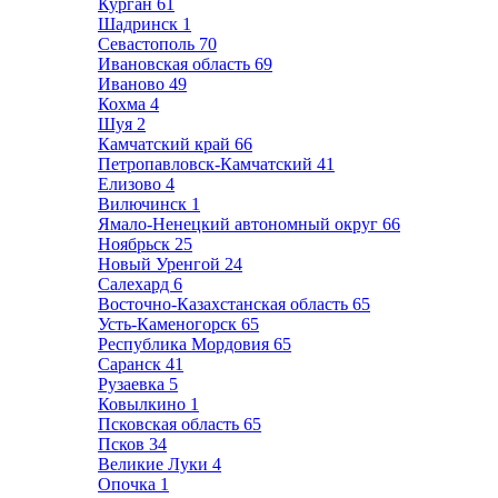
Курган
61
Шадринск
1
Севастополь
70
Ивановская область
69
Иваново
49
Кохма
4
Шуя
2
Камчатский край
66
Петропавловск-Камчатский
41
Елизово
4
Вилючинск
1
Ямало-Ненецкий автономный округ
66
Ноябрьск
25
Новый Уренгой
24
Салехард
6
Восточно-Казахстанская область
65
Усть-Каменогорск
65
Республика Мордовия
65
Саранск
41
Рузаевка
5
Ковылкино
1
Псковская область
65
Псков
34
Великие Луки
4
Опочка
1