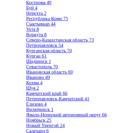
Кострома
49
Буй
4
Нерехта
2
Республика Коми
75
Сыктывкар
44
Ухта
8
Воркута
8
Северо-Казахстанская область
73
Петропавловск
54
Курганская область
70
Курган
61
Шадринск
1
Севастополь
70
Ивановская область
69
Иваново
49
Кохма
4
Шуя
2
Камчатский край
66
Петропавловск-Камчатский
41
Елизово
4
Вилючинск
1
Ямало-Ненецкий автономный округ
66
Ноябрьск
25
Новый Уренгой
24
Салехард
6