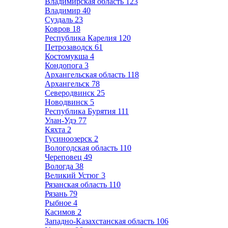
Владимирская область
123
Владимир
40
Суздаль
23
Ковров
18
Республика Карелия
120
Петрозаводск
61
Костомукша
4
Кондопога
3
Архангельская область
118
Архангельск
78
Северодвинск
25
Новодвинск
5
Республика Бурятия
111
Улан-Удэ
77
Кяхта
2
Гусиноозерск
2
Вологодская область
110
Череповец
49
Вологда
38
Великий Устюг
3
Рязанская область
110
Рязань
79
Рыбное
4
Касимов
2
Западно-Казахстанская область
106