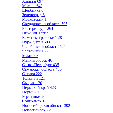
Алматы
697
Москва
648
Щербинка
6
Зеленоград
6
Московский
1
Свердловская область
505
Екатеринбург
264
Нижний Тагил
53
Каменск-Уральский
28
Нур-Султан
503
Челябинская область
495
Челябинск
153
Миасс
63
Магнитогорск
46
Санкт-Петербург
435
Самарская область
430
Самара
222
Тольятти
121
Сызрань
20
Пермский край
423
Пермь
250
Березники
20
Соликамск
13
Новосибирская область
392
Новосибирск
279