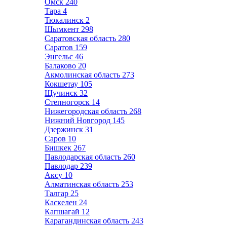
Омск
240
Тара
4
Тюкалинск
2
Шымкент
298
Саратовская область
280
Саратов
159
Энгельс
46
Балаково
20
Акмолинская область
273
Кокшетау
105
Щучинск
32
Степногорск
14
Нижегородская область
268
Нижний Новгород
145
Дзержинск
31
Саров
10
Бишкек
267
Павлодарская область
260
Павлодар
239
Аксу
10
Алматинская область
253
Талгар
25
Каскелен
24
Капшагай
12
Карагандинская область
243