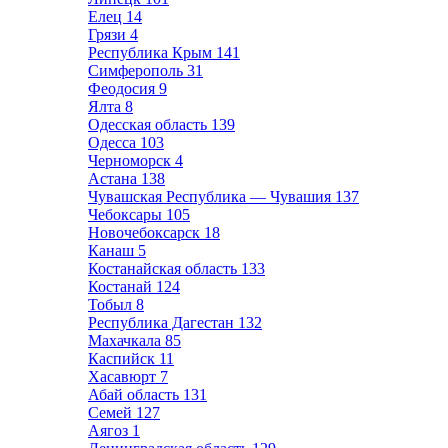
Елец
14
Грязи
4
Республика Крым
141
Симферополь
31
Феодосия
9
Ялта
8
Одесская область
139
Одесса
103
Черноморск
4
Астана
138
Чувашская Республика — Чувашия
137
Чебоксары
105
Новочебоксарск
18
Канаш
5
Костанайская область
133
Костанай
124
Тобыл
8
Республика Дагестан
132
Махачкала
85
Каспийск
11
Хасавюрт
7
Абай область
131
Семей
127
Аягоз
1