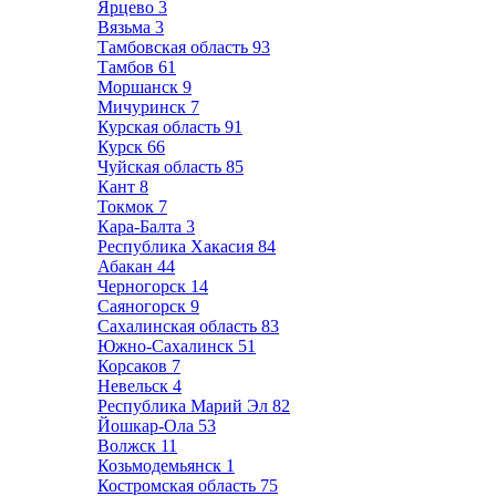
Ярцево
3
Вязьма
3
Тамбовская область
93
Тамбов
61
Моршанск
9
Мичуринск
7
Курская область
91
Курск
66
Чуйская область
85
Кант
8
Токмок
7
Кара-Балта
3
Республика Хакасия
84
Абакан
44
Черногорск
14
Саяногорск
9
Сахалинская область
83
Южно-Сахалинск
51
Корсаков
7
Невельск
4
Республика Марий Эл
82
Йошкар-Ола
53
Волжск
11
Козьмодемьянск
1
Костромская область
75