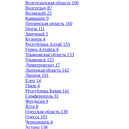
Волгоградская область
160
Волгоград
87
Волжский
23
Камышин
9
Пензенская область
160
Пенза
111
Заречный
5
Кузнецк
4
Республика Алтай
155
Горно-Алтайск
6
Ульяновская область
153
Ульяновск
125
Димитровград
17
Липецкая область
142
Липецк
101
Елец
14
Грязи
4
Республика Крым
141
Симферополь
31
Феодосия
9
Ялта
8
Одесская область
139
Одесса
103
Черноморск
4
Астана
138