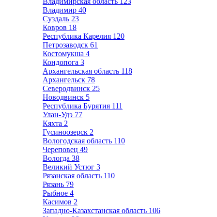
Владимирская область
123
Владимир
40
Суздаль
23
Ковров
18
Республика Карелия
120
Петрозаводск
61
Костомукша
4
Кондопога
3
Архангельская область
118
Архангельск
78
Северодвинск
25
Новодвинск
5
Республика Бурятия
111
Улан-Удэ
77
Кяхта
2
Гусиноозерск
2
Вологодская область
110
Череповец
49
Вологда
38
Великий Устюг
3
Рязанская область
110
Рязань
79
Рыбное
4
Касимов
2
Западно-Казахстанская область
106