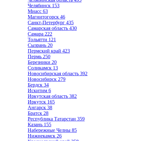
Челябинск
153
Миасс
63
Магнитогорск
46
Санкт-Петербург
435
Самарская область
430
Самара
222
Тольятти
121
Сызрань
20
Пермский край
423
Пермь
250
Березники
20
Соликамск
13
Новосибирская область
392
Новосибирск
279
Бердск
34
Искитим
6
Иркутская область
382
Иркутск
165
Ангарск
38
Братск
28
Республика Татарстан
359
Казань
155
Набережные Челны
85
Нижнекамск
26