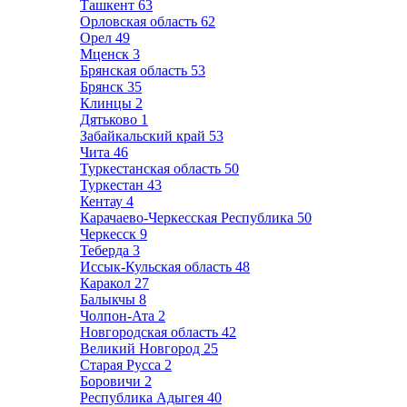
Ташкент
63
Орловская область
62
Орел
49
Мценск
3
Брянская область
53
Брянск
35
Клинцы
2
Дятьково
1
Забайкальский край
53
Чита
46
Туркестанская область
50
Туркестан
43
Кентау
4
Карачаево-Черкесская Республика
50
Черкесск
9
Теберда
3
Иссык-Кульская область
48
Каракол
27
Балыкчы
8
Чолпон-Ата
2
Новгородская область
42
Великий Новгород
25
Старая Русса
2
Боровичи
2
Республика Адыгея
40