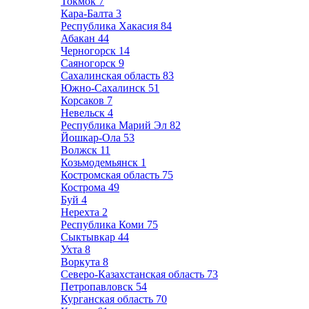
Токмок
7
Кара-Балта
3
Республика Хакасия
84
Абакан
44
Черногорск
14
Саяногорск
9
Сахалинская область
83
Южно-Сахалинск
51
Корсаков
7
Невельск
4
Республика Марий Эл
82
Йошкар-Ола
53
Волжск
11
Козьмодемьянск
1
Костромская область
75
Кострома
49
Буй
4
Нерехта
2
Республика Коми
75
Сыктывкар
44
Ухта
8
Воркута
8
Северо-Казахстанская область
73
Петропавловск
54
Курганская область
70