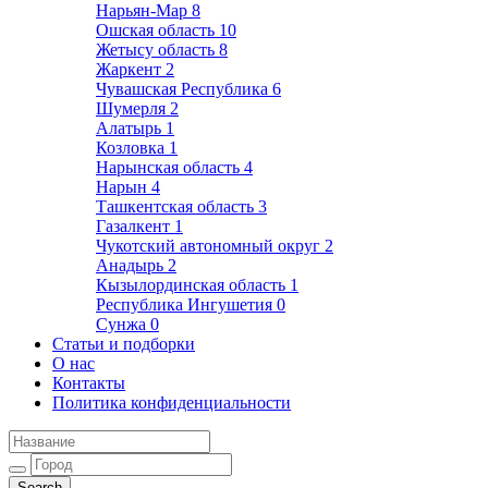
Нарьян-Мар
8
Ошская область
10
Жетысу область
8
Жаркент
2
Чувашская Республика
6
Шумерля
2
Алатырь
1
Козловка
1
Нарынская область
4
Нарын
4
Ташкентская область
3
Газалкент
1
Чукотский автономный округ
2
Анадырь
2
Кызылординская область
1
Республика Ингушетия
0
Сунжа
0
Статьи и подборки
О нас
Контакты
Политика конфиденциальности