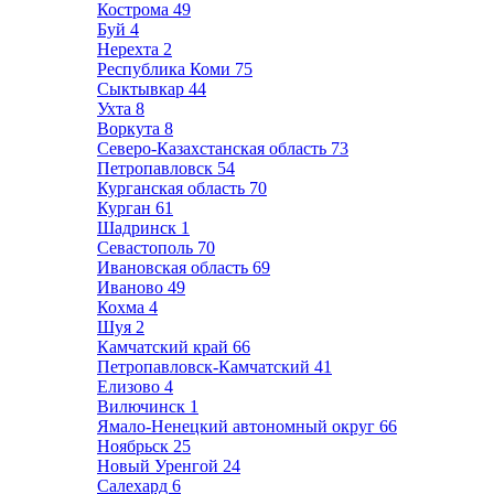
Кострома
49
Буй
4
Нерехта
2
Республика Коми
75
Сыктывкар
44
Ухта
8
Воркута
8
Северо-Казахстанская область
73
Петропавловск
54
Курганская область
70
Курган
61
Шадринск
1
Севастополь
70
Ивановская область
69
Иваново
49
Кохма
4
Шуя
2
Камчатский край
66
Петропавловск-Камчатский
41
Елизово
4
Вилючинск
1
Ямало-Ненецкий автономный округ
66
Ноябрьск
25
Новый Уренгой
24
Салехард
6