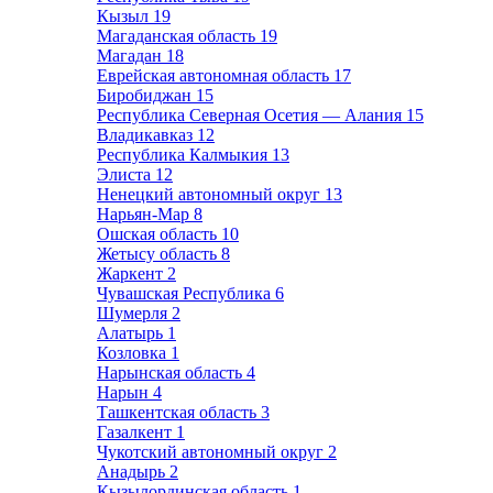
Кызыл
19
Магаданская область
19
Магадан
18
Еврейская автономная область
17
Биробиджан
15
Республика Северная Осетия — Алания
15
Владикавказ
12
Республика Калмыкия
13
Элиста
12
Ненецкий автономный округ
13
Нарьян-Мар
8
Ошская область
10
Жетысу область
8
Жаркент
2
Чувашская Республика
6
Шумерля
2
Алатырь
1
Козловка
1
Нарынская область
4
Нарын
4
Ташкентская область
3
Газалкент
1
Чукотский автономный округ
2
Анадырь
2
Кызылординская область
1