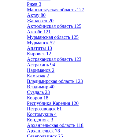
Ржев
3
Мангистауская область
127
Актау
80
Жанаозен
20
Актюбинская область
125
Актобе
121
Мурманская область
125
Мурманск
52
Апатиты
13
Кировск
12
Астраханская область
123
Астрахань
94
Нариманов
2
Камызяк
2
Владимирская область
123
Владимир
40
Суздаль
23
Ковров
18
Республика Карелия
120
Петрозаводск
61
Костомукша
4
Кондопога
3
Архангельская область
118
Архангельск
78
Северодвинск
25