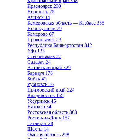
Красноярский край
358
Красноярск
200
Норильск
26
Ачинск
14
Кемеровская область — Кузбасс
355
Новокузнецк
79
Кемерово
67
Прокопьевск
23
Республика Башкортостан
342
Уфа
133
Стерлитамак
37
Салават
24
Алтайский край
329
Барнаул
176
Бийск
45
Рубцовск
16
Приморский край
324
Владивосток
155
Уссурийск
45
Находка
34
Ростовская область
303
Ростов-на-Дону
157
Таганрог
28
Шахты
14
Омская область
298