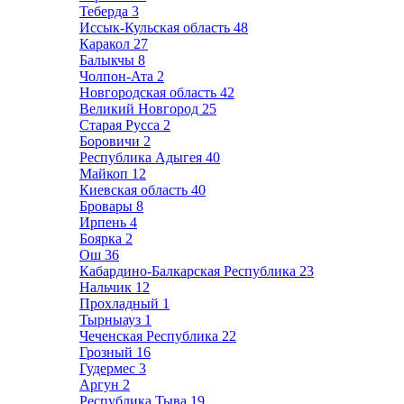
Теберда
3
Иссык-Кульская область
48
Каракол
27
Балыкчы
8
Чолпон-Ата
2
Новгородская область
42
Великий Новгород
25
Старая Русса
2
Боровичи
2
Республика Адыгея
40
Майкоп
12
Киевская область
40
Бровары
8
Ирпень
4
Боярка
2
Ош
36
Кабардино-Балкарская Республика
23
Нальчик
12
Прохладный
1
Тырныауз
1
Чеченская Республика
22
Грозный
16
Гудермес
3
Аргун
2
Республика Тыва
19