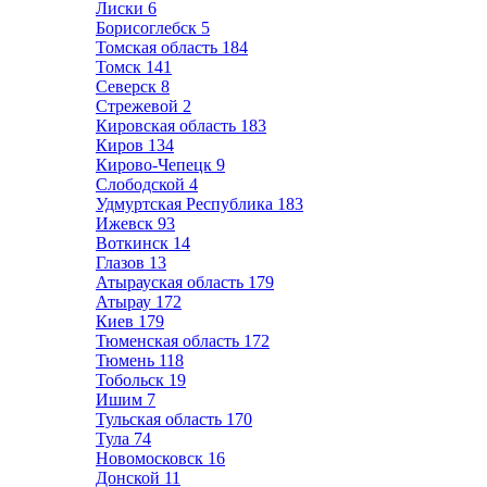
Лиски
6
Борисоглебск
5
Томская область
184
Томск
141
Северск
8
Стрежевой
2
Кировская область
183
Киров
134
Кирово-Чепецк
9
Слободской
4
Удмуртская Республика
183
Ижевск
93
Воткинск
14
Глазов
13
Атырауская область
179
Атырау
172
Киев
179
Тюменская область
172
Тюмень
118
Тобольск
19
Ишим
7
Тульская область
170
Тула
74
Новомосковск
16
Донской
11