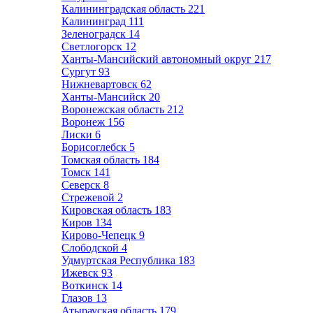
Калининградская область
221
Калининград
111
Зеленоградск
14
Светлогорск
12
Ханты-Мансийский автономный округ
217
Сургут
93
Нижневартовск
62
Ханты-Мансийск
20
Воронежская область
212
Воронеж
156
Лиски
6
Борисоглебск
5
Томская область
184
Томск
141
Северск
8
Стрежевой
2
Кировская область
183
Киров
134
Кирово-Чепецк
9
Слободской
4
Удмуртская Республика
183
Ижевск
93
Воткинск
14
Глазов
13
Атырауская область
179