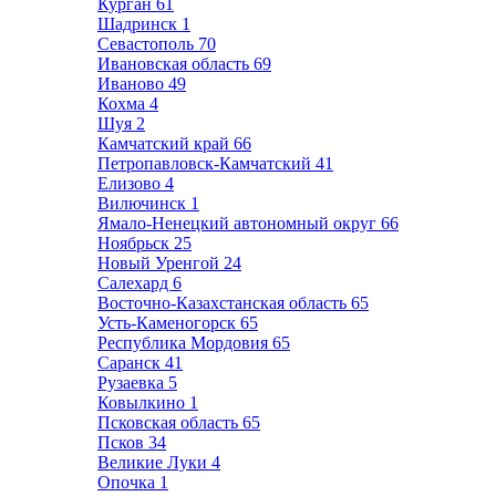
Курган
61
Шадринск
1
Севастополь
70
Ивановская область
69
Иваново
49
Кохма
4
Шуя
2
Камчатский край
66
Петропавловск-Камчатский
41
Елизово
4
Вилючинск
1
Ямало-Ненецкий автономный округ
66
Ноябрьск
25
Новый Уренгой
24
Салехард
6
Восточно-Казахстанская область
65
Усть-Каменогорск
65
Республика Мордовия
65
Саранск
41
Рузаевка
5
Ковылкино
1
Псковская область
65
Псков
34
Великие Луки
4
Опочка
1