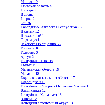
Майкоп
12
Киевская область
40
Бровары
8
Ирпень
4
Боярка
2
Ош
36
Кабардино-Балкарская Республика
23
Нальчик
12
Прохладный
1
Тырныауз
1
Чеченская Республика
22
Грозный
16
Гудермес
3
Аргун
2
Республика Тыва
19
Кызыл
19
Магаданская область
19
Магадан
18
Еврейская автономная область
17
Биробиджан
15
Республика Северная Осетия — Алания
15
Владикавказ
12
Республика Калмыкия
13
Элиста
12
Ненецкий автономный округ
13