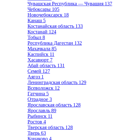
Чувашская Республика — Чувашия
137
Чебоксары
105
Новочебоксарск
18
Канаш
5
Костанайская область
133
Костанай
124
Тобыл
8
Республика Дагестан
132
Махачкала
85
Каспийск
11
Хасавюрт
7
Абай область
131
Семей
127
Аягоз
1
Ленинградская область
129
Всеволожск
12
Гатчина
5
Отрадное
3
Ярославская область
128
Ярославль
89
Рыбинск
11
Ростов
4
Тверская область
128
Тверь
63
Конаково
4