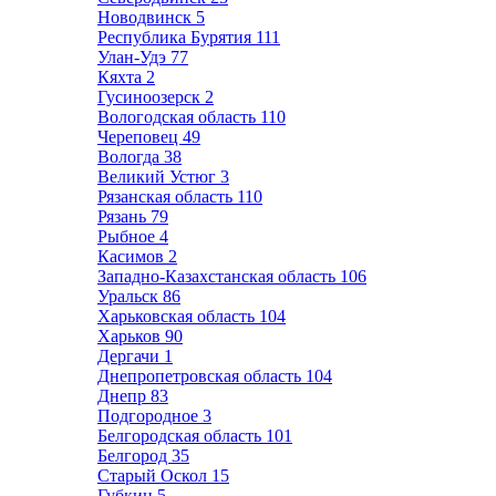
Новодвинск
5
Республика Бурятия
111
Улан-Удэ
77
Кяхта
2
Гусиноозерск
2
Вологодская область
110
Череповец
49
Вологда
38
Великий Устюг
3
Рязанская область
110
Рязань
79
Рыбное
4
Касимов
2
Западно-Казахстанская область
106
Уральск
86
Харьковская область
104
Харьков
90
Дергачи
1
Днепропетровская область
104
Днепр
83
Подгородное
3
Белгородская область
101
Белгород
35
Старый Оскол
15
Губкин
5