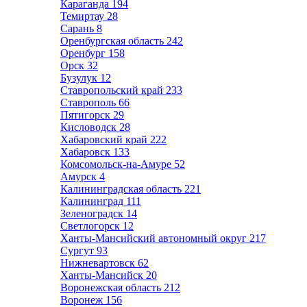
Караганда
194
Темиртау
28
Сарань
8
Оренбургская область
242
Оренбург
158
Орск
32
Бузулук
12
Ставропольский край
233
Ставрополь
66
Пятигорск
29
Кисловодск
28
Хабаровский край
222
Хабаровск
133
Комсомольск-на-Амуре
52
Амурск
4
Калининградская область
221
Калининград
111
Зеленоградск
14
Светлогорск
12
Ханты-Мансийский автономный округ
217
Сургут
93
Нижневартовск
62
Ханты-Мансийск
20
Воронежская область
212
Воронеж
156