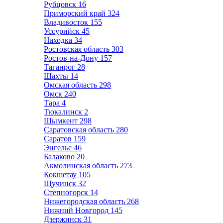
Рубцовск
16
Приморский край
324
Владивосток
155
Уссурийск
45
Находка
34
Ростовская область
303
Ростов-на-Дону
157
Таганрог
28
Шахты
14
Омская область
298
Омск
240
Тара
4
Тюкалинск
2
Шымкент
298
Саратовская область
280
Саратов
159
Энгельс
46
Балаково
20
Акмолинская область
273
Кокшетау
105
Щучинск
32
Степногорск
14
Нижегородская область
268
Нижний Новгород
145
Дзержинск
31