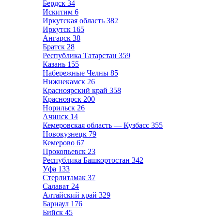
Бердск
34
Искитим
6
Иркутская область
382
Иркутск
165
Ангарск
38
Братск
28
Республика Татарстан
359
Казань
155
Набережные Челны
85
Нижнекамск
26
Красноярский край
358
Красноярск
200
Норильск
26
Ачинск
14
Кемеровская область — Кузбасс
355
Новокузнецк
79
Кемерово
67
Прокопьевск
23
Республика Башкортостан
342
Уфа
133
Стерлитамак
37
Салават
24
Алтайский край
329
Барнаул
176
Бийск
45