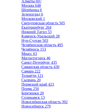
Алматы
697
Москва
648
Щербинка
6
Зеленоград
6
Московский
1
Свердловская область
505
Екатеринбург
264
Нижний Тагил
53
Каменск-Уральский
28
Нур-Султан
503
Челябинская область
495
Челябинск
153
Миасс
63
Магнитогорск
46
Санкт-Петербург
435
Самарская область
430
Самара
222
Тольятти
121
Сызрань
20
Пермский край
423
Пермь
250
Березники
20
Соликамск
13
Новосибирская область
392
Новосибирск
279