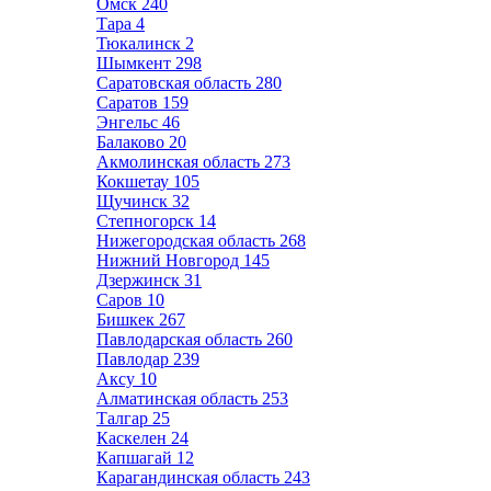
Омск
240
Тара
4
Тюкалинск
2
Шымкент
298
Саратовская область
280
Саратов
159
Энгельс
46
Балаково
20
Акмолинская область
273
Кокшетау
105
Щучинск
32
Степногорск
14
Нижегородская область
268
Нижний Новгород
145
Дзержинск
31
Саров
10
Бишкек
267
Павлодарская область
260
Павлодар
239
Аксу
10
Алматинская область
253
Талгар
25
Каскелен
24
Капшагай
12
Карагандинская область
243