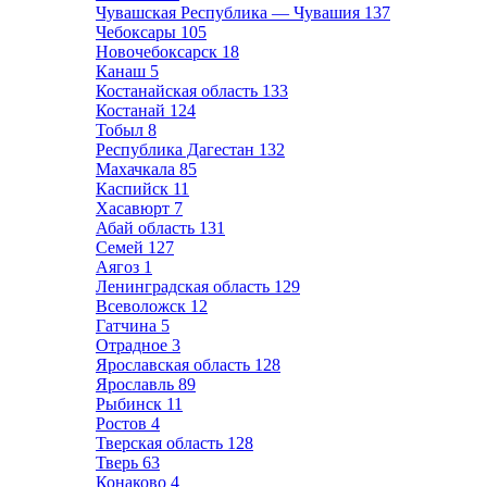
Чувашская Республика — Чувашия
137
Чебоксары
105
Новочебоксарск
18
Канаш
5
Костанайская область
133
Костанай
124
Тобыл
8
Республика Дагестан
132
Махачкала
85
Каспийск
11
Хасавюрт
7
Абай область
131
Семей
127
Аягоз
1
Ленинградская область
129
Всеволожск
12
Гатчина
5
Отрадное
3
Ярославская область
128
Ярославль
89
Рыбинск
11
Ростов
4
Тверская область
128
Тверь
63
Конаково
4