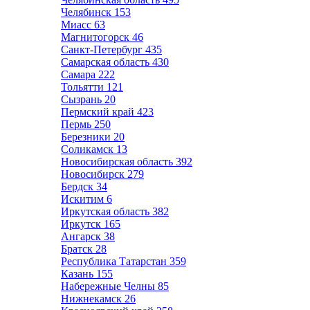
Челябинск
153
Миасс
63
Магнитогорск
46
Санкт-Петербург
435
Самарская область
430
Самара
222
Тольятти
121
Сызрань
20
Пермский край
423
Пермь
250
Березники
20
Соликамск
13
Новосибирская область
392
Новосибирск
279
Бердск
34
Искитим
6
Иркутская область
382
Иркутск
165
Ангарск
38
Братск
28
Республика Татарстан
359
Казань
155
Набережные Челны
85
Нижнекамск
26