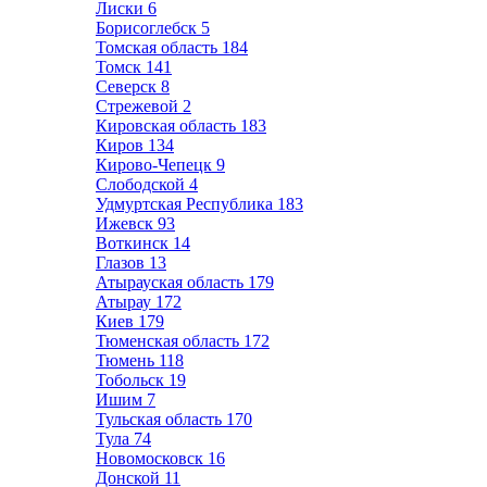
Лиски
6
Борисоглебск
5
Томская область
184
Томск
141
Северск
8
Стрежевой
2
Кировская область
183
Киров
134
Кирово-Чепецк
9
Слободской
4
Удмуртская Республика
183
Ижевск
93
Воткинск
14
Глазов
13
Атырауская область
179
Атырау
172
Киев
179
Тюменская область
172
Тюмень
118
Тобольск
19
Ишим
7
Тульская область
170
Тула
74
Новомосковск
16
Донской
11