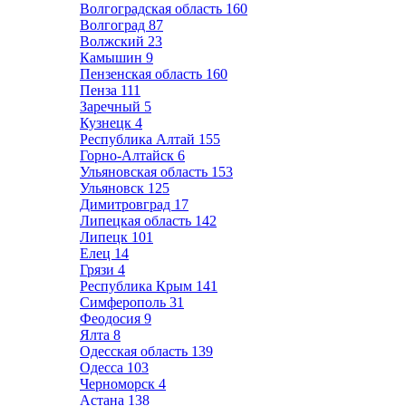
Волгоградская область
160
Волгоград
87
Волжский
23
Камышин
9
Пензенская область
160
Пенза
111
Заречный
5
Кузнецк
4
Республика Алтай
155
Горно-Алтайск
6
Ульяновская область
153
Ульяновск
125
Димитровград
17
Липецкая область
142
Липецк
101
Елец
14
Грязи
4
Республика Крым
141
Симферополь
31
Феодосия
9
Ялта
8
Одесская область
139
Одесса
103
Черноморск
4
Астана
138