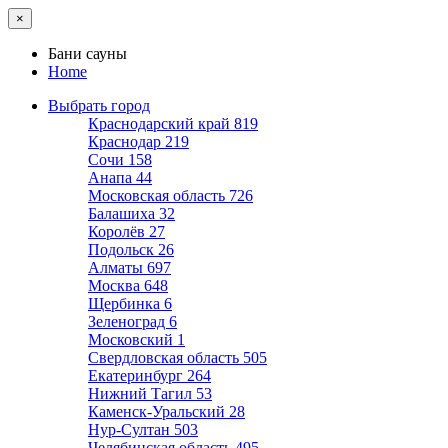
×
Бани сауны
Home
Выбрать город
Краснодарский край
819
Краснодар
219
Сочи
158
Анапа
44
Московская область
726
Балашиха
32
Королёв
27
Подольск
26
Алматы
697
Москва
648
Щербинка
6
Зеленоград
6
Московский
1
Свердловская область
505
Екатеринбург
264
Нижний Тагил
53
Каменск-Уральский
28
Нур-Султан
503
Челябинская область
495