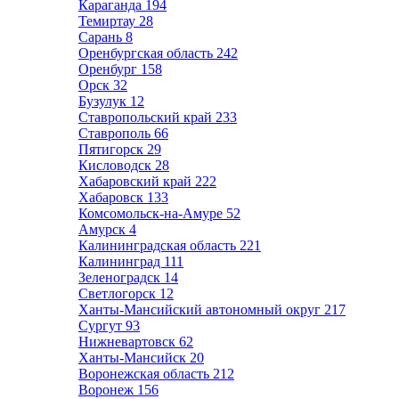
Караганда
194
Темиртау
28
Сарань
8
Оренбургская область
242
Оренбург
158
Орск
32
Бузулук
12
Ставропольский край
233
Ставрополь
66
Пятигорск
29
Кисловодск
28
Хабаровский край
222
Хабаровск
133
Комсомольск-на-Амуре
52
Амурск
4
Калининградская область
221
Калининград
111
Зеленоградск
14
Светлогорск
12
Ханты-Мансийский автономный округ
217
Сургут
93
Нижневартовск
62
Ханты-Мансийск
20
Воронежская область
212
Воронеж
156