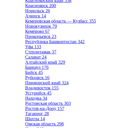
Красноярский край
358
Красноярск
200
Норильск
26
Ачинск
14
Кемеровская область — Кузбасс
355
Новокузнецк
79
Кемерово
67
Прокопьевск
23
Республика Башкортостан
342
Уфа
133
Стерлитамак
37
Салават
24
Алтайский край
329
Барнаул
176
Бийск
45
Рубцовск
16
Приморский край
324
Владивосток
155
Уссурийск
45
Находка
34
Ростовская область
303
Ростов-на-Дону
157
Таганрог
28
Шахты
14
Омская область
298