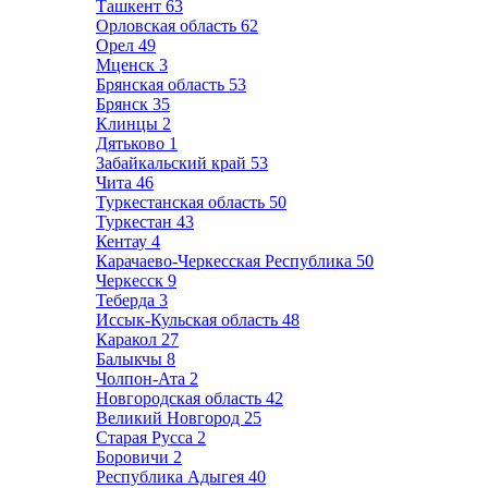
Ташкент
63
Орловская область
62
Орел
49
Мценск
3
Брянская область
53
Брянск
35
Клинцы
2
Дятьково
1
Забайкальский край
53
Чита
46
Туркестанская область
50
Туркестан
43
Кентау
4
Карачаево-Черкесская Республика
50
Черкесск
9
Теберда
3
Иссык-Кульская область
48
Каракол
27
Балыкчы
8
Чолпон-Ата
2
Новгородская область
42
Великий Новгород
25
Старая Русса
2
Боровичи
2
Республика Адыгея
40