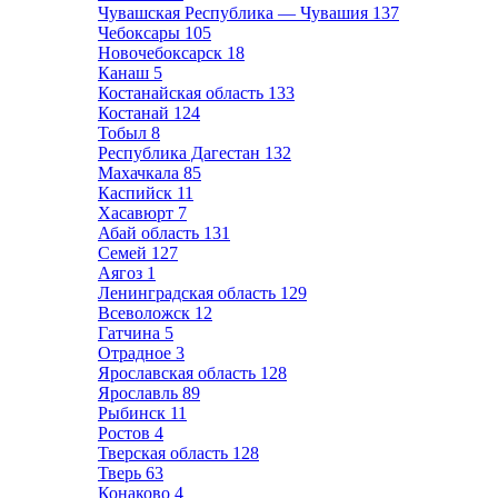
Чувашская Республика — Чувашия
137
Чебоксары
105
Новочебоксарск
18
Канаш
5
Костанайская область
133
Костанай
124
Тобыл
8
Республика Дагестан
132
Махачкала
85
Каспийск
11
Хасавюрт
7
Абай область
131
Семей
127
Аягоз
1
Ленинградская область
129
Всеволожск
12
Гатчина
5
Отрадное
3
Ярославская область
128
Ярославль
89
Рыбинск
11
Ростов
4
Тверская область
128
Тверь
63
Конаково
4