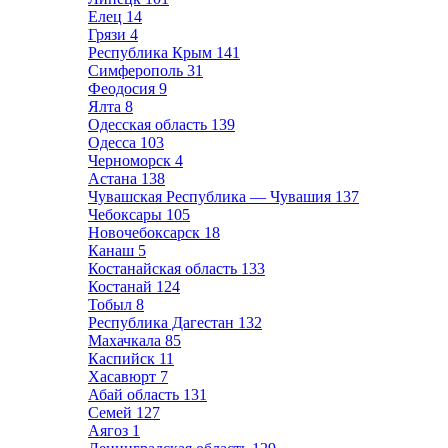
Елец
14
Грязи
4
Республика Крым
141
Симферополь
31
Феодосия
9
Ялта
8
Одесская область
139
Одесса
103
Черноморск
4
Астана
138
Чувашская Республика — Чувашия
137
Чебоксары
105
Новочебоксарск
18
Канаш
5
Костанайская область
133
Костанай
124
Тобыл
8
Республика Дагестан
132
Махачкала
85
Каспийск
11
Хасавюрт
7
Абай область
131
Семей
127
Аягоз
1