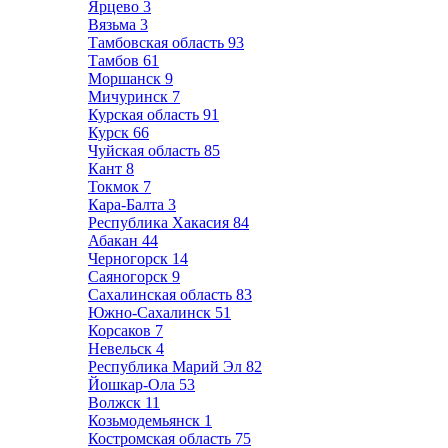
Ярцево
3
Вязьма
3
Тамбовская область
93
Тамбов
61
Моршанск
9
Мичуринск
7
Курская область
91
Курск
66
Чуйская область
85
Кант
8
Токмок
7
Кара-Балта
3
Республика Хакасия
84
Абакан
44
Черногорск
14
Саяногорск
9
Сахалинская область
83
Южно-Сахалинск
51
Корсаков
7
Невельск
4
Республика Марий Эл
82
Йошкар-Ола
53
Волжск
11
Козьмодемьянск
1
Костромская область
75