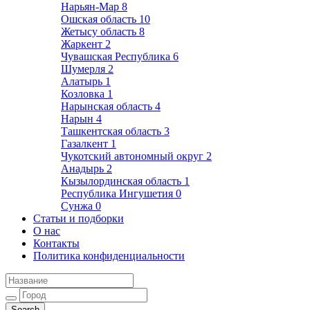
Нарьян-Мар
8
Ошская область
10
Жетысу область
8
Жаркент
2
Чувашская Республика
6
Шумерля
2
Алатырь
1
Козловка
1
Нарынская область
4
Нарын
4
Ташкентская область
3
Газалкент
1
Чукотский автономный округ
2
Анадырь
2
Кызылординская область
1
Республика Ингушетия
0
Сунжа
0
Статьи и подборки
О нас
Контакты
Политика конфиденциальности