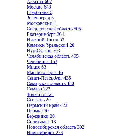
Алматы
697
Москва
648
Щербинка
6
Зеленоград
6
Московский
1
Свердловская область
505
Екатеринбург
264
Нижний Тагил
53
Каменск-Уральский
28
Нур-Султан
503
Челябинская область
495
Челябинск
153
Миасс
63
Магнитогорск
46
Санкт-Петербург
435
Самарская область
430
Самара
222
Тольятти
121
Сызрань
20
Пермский край
423
Пермь
250
Березники
20
Соликамск
13
Новосибирская область
392
Новосибирск
279