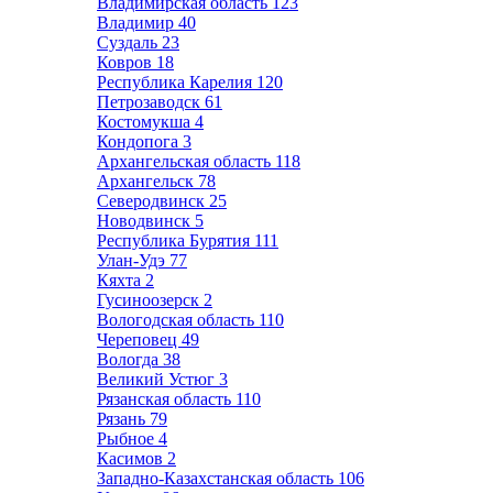
Владимирская область
123
Владимир
40
Суздаль
23
Ковров
18
Республика Карелия
120
Петрозаводск
61
Костомукша
4
Кондопога
3
Архангельская область
118
Архангельск
78
Северодвинск
25
Новодвинск
5
Республика Бурятия
111
Улан-Удэ
77
Кяхта
2
Гусиноозерск
2
Вологодская область
110
Череповец
49
Вологда
38
Великий Устюг
3
Рязанская область
110
Рязань
79
Рыбное
4
Касимов
2
Западно-Казахстанская область
106