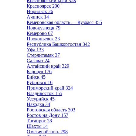
Красноярский край
358
Красноярск
200
Норильск
26
Ачинск
14
Кемеровская область — Кузбасс
355
Новокузнецк
79
Кемерово
67
Прокопьевск
23
Республика Башкортостан
342
Уфа
133
Стерлитамак
37
Салават
24
Алтайский край
329
Барнаул
176
Бийск
45
Рубцовск
16
Приморский край
324
Владивосток
155
Уссурийск
45
Находка
34
Ростовская область
303
Ростов-на-Дону
157
Таганрог
28
Шахты
14
Омская область
298