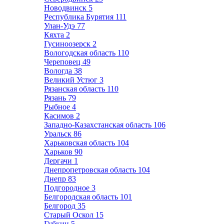
Новодвинск
5
Республика Бурятия
111
Улан-Удэ
77
Кяхта
2
Гусиноозерск
2
Вологодская область
110
Череповец
49
Вологда
38
Великий Устюг
3
Рязанская область
110
Рязань
79
Рыбное
4
Касимов
2
Западно-Казахстанская область
106
Уральск
86
Харьковская область
104
Харьков
90
Дергачи
1
Днепропетровская область
104
Днепр
83
Подгородное
3
Белгородская область
101
Белгород
35
Старый Оскол
15
Губкин
5