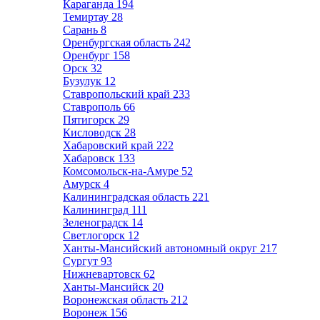
Караганда
194
Темиртау
28
Сарань
8
Оренбургская область
242
Оренбург
158
Орск
32
Бузулук
12
Ставропольский край
233
Ставрополь
66
Пятигорск
29
Кисловодск
28
Хабаровский край
222
Хабаровск
133
Комсомольск-на-Амуре
52
Амурск
4
Калининградская область
221
Калининград
111
Зеленоградск
14
Светлогорск
12
Ханты-Мансийский автономный округ
217
Сургут
93
Нижневартовск
62
Ханты-Мансийск
20
Воронежская область
212
Воронеж
156