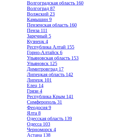
Волгоградская область
160
Волгоград
87
Волжский
23
Камышин
9
Пензенская область
160
Пенза
111
Заречный
5
Кузнецк
4
Республика Алтай
155
Горно-Алтайск
6
Ульяновская область
153
Ульяновск
125
Димитровград
17
Липецкая область
142
Липецк
101
Елец
14
Грязи
4
Республика Крым
141
Симферополь
31
Феодосия
9
Ялта
8
Одесская область
139
Одесса
103
Черноморск
4
Астана
138