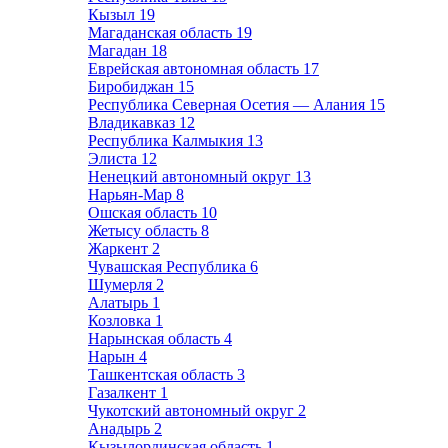
Кызыл
19
Магаданская область
19
Магадан
18
Еврейская автономная область
17
Биробиджан
15
Республика Северная Осетия — Алания
15
Владикавказ
12
Республика Калмыкия
13
Элиста
12
Ненецкий автономный округ
13
Нарьян-Мар
8
Ошская область
10
Жетысу область
8
Жаркент
2
Чувашская Республика
6
Шумерля
2
Алатырь
1
Козловка
1
Нарынская область
4
Нарын
4
Ташкентская область
3
Газалкент
1
Чукотский автономный округ
2
Анадырь
2
Кызылординская область
1