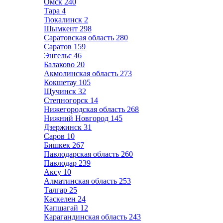
Омск
240
Тара
4
Тюкалинск
2
Шымкент
298
Саратовская область
280
Саратов
159
Энгельс
46
Балаково
20
Акмолинская область
273
Кокшетау
105
Щучинск
32
Степногорск
14
Нижегородская область
268
Нижний Новгород
145
Дзержинск
31
Саров
10
Бишкек
267
Павлодарская область
260
Павлодар
239
Аксу
10
Алматинская область
253
Талгар
25
Каскелен
24
Капшагай
12
Карагандинская область
243