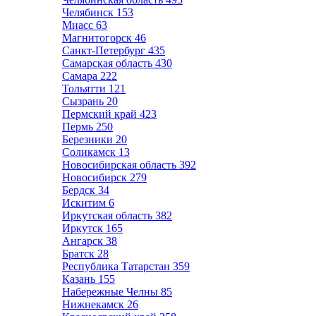
Челябинск
153
Миасс
63
Магнитогорск
46
Санкт-Петербург
435
Самарская область
430
Самара
222
Тольятти
121
Сызрань
20
Пермский край
423
Пермь
250
Березники
20
Соликамск
13
Новосибирская область
392
Новосибирск
279
Бердск
34
Искитим
6
Иркутская область
382
Иркутск
165
Ангарск
38
Братск
28
Республика Татарстан
359
Казань
155
Набережные Челны
85
Нижнекамск
26