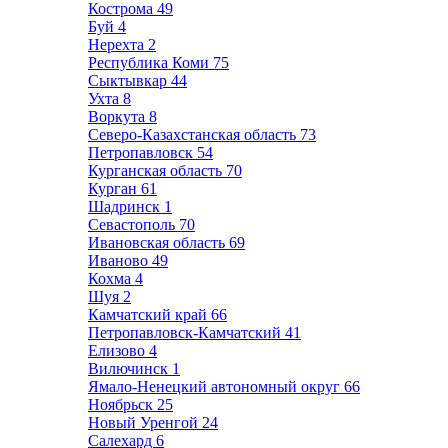
Кострома
49
Буй
4
Нерехта
2
Республика Коми
75
Сыктывкар
44
Ухта
8
Воркута
8
Северо-Казахстанская область
73
Петропавловск
54
Курганская область
70
Курган
61
Шадринск
1
Севастополь
70
Ивановская область
69
Иваново
49
Кохма
4
Шуя
2
Камчатский край
66
Петропавловск-Камчатский
41
Елизово
4
Вилючинск
1
Ямало-Ненецкий автономный округ
66
Ноябрьск
25
Новый Уренгой
24
Салехард
6