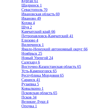
Курган
61
Шадринск
1
Севастополь
70
Ивановская область
69
Иваново
49
Кохма
4
Шуя
2
Камчатский край
66
Петропавловск-Камчатский
41
Елизово
4
Вилючинск
1
Ямало-Ненецкий автономный округ
66
Ноябрьск
25
Новый Уренгой
24
Салехард
6
Восточно-Казахстанская область
65
Усть-Каменогорск
65
Республика Мордовия
65
Саранск
41
Рузаевка
5
Ковылкино
1
Псковская область
65
Псков
34
Великие Луки
4
Опочка
1