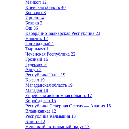
Майкоп
12
Киевская область
40
Бровары
8
Ирпень
4
Боярка
2
Ош
36
Кабардино-Балкарская Республика
23
Нальчик
12
Прохладный
1
Тырныауз
1
Чеченская Республика
22
Грозный
16
Гудермес
3
Аргун
2
Республика Тыва
19
Кызыл
19
Магаданская область
19
Магадан
18
Еврейская автономная область
17
Биробиджан
15
Республика Северная Осетия — Алания
15
Владикавказ
12
Республика Калмыкия
13
Элиста
12
Ненецкий автономный округ
13