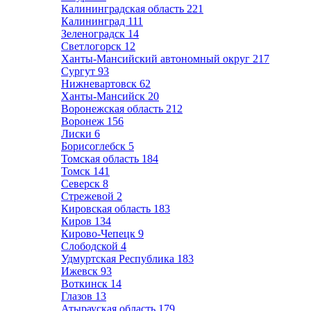
Калининградская область
221
Калининград
111
Зеленоградск
14
Светлогорск
12
Ханты-Мансийский автономный округ
217
Сургут
93
Нижневартовск
62
Ханты-Мансийск
20
Воронежская область
212
Воронеж
156
Лиски
6
Борисоглебск
5
Томская область
184
Томск
141
Северск
8
Стрежевой
2
Кировская область
183
Киров
134
Кирово-Чепецк
9
Слободской
4
Удмуртская Республика
183
Ижевск
93
Воткинск
14
Глазов
13
Атырауская область
179