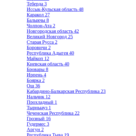
Теберда
3
Иссык-Кульская область
48
Каракол
27
Балыкчы
8
Чолпон-Ата
2
Новгородская область
42
Великий Новгород
25
Старая Русса
2
Боровичи
2
Республика Адыгея
40
Майкоп
12
Киевская область
40
Бровары
8
Ирпень
4
Боярка
2
Ош
36
Кабардино-Балкарская Республика
23
Нальчик
12
Прохладный
1
Тырныауз
1
Чеченская Республика
22
Грозный
16
Гудермес
3
Аргун
2
Республика Тыва
19