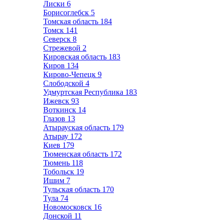
Лиски
6
Борисоглебск
5
Томская область
184
Томск
141
Северск
8
Стрежевой
2
Кировская область
183
Киров
134
Кирово-Чепецк
9
Слободской
4
Удмуртская Республика
183
Ижевск
93
Воткинск
14
Глазов
13
Атырауская область
179
Атырау
172
Киев
179
Тюменская область
172
Тюмень
118
Тобольск
19
Ишим
7
Тульская область
170
Тула
74
Новомосковск
16
Донской
11