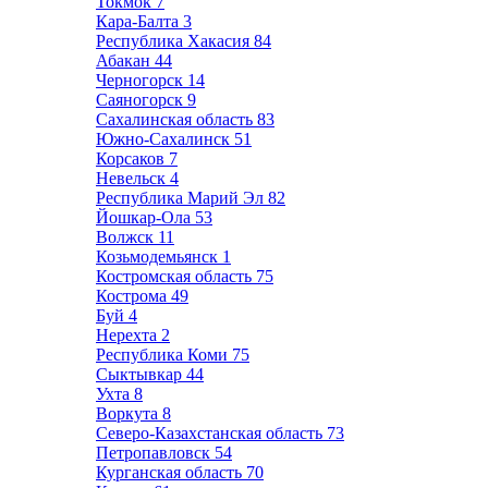
Токмок
7
Кара-Балта
3
Республика Хакасия
84
Абакан
44
Черногорск
14
Саяногорск
9
Сахалинская область
83
Южно-Сахалинск
51
Корсаков
7
Невельск
4
Республика Марий Эл
82
Йошкар-Ола
53
Волжск
11
Козьмодемьянск
1
Костромская область
75
Кострома
49
Буй
4
Нерехта
2
Республика Коми
75
Сыктывкар
44
Ухта
8
Воркута
8
Северо-Казахстанская область
73
Петропавловск
54
Курганская область
70