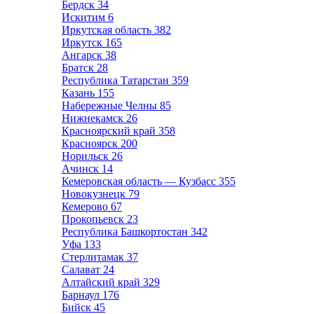
Бердск
34
Искитим
6
Иркутская область
382
Иркутск
165
Ангарск
38
Братск
28
Республика Татарстан
359
Казань
155
Набережные Челны
85
Нижнекамск
26
Красноярский край
358
Красноярск
200
Норильск
26
Ачинск
14
Кемеровская область — Кузбасс
355
Новокузнецк
79
Кемерово
67
Прокопьевск
23
Республика Башкортостан
342
Уфа
133
Стерлитамак
37
Салават
24
Алтайский край
329
Барнаул
176
Бийск
45