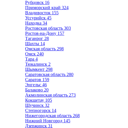
Рубцовск
16
Приморский край
324
Владивосток
155
Уссурийск
45
Находка
34
Ростовская область
303
Ростов-на-Дону
157
Таганрог
28
Шахты
14
Омская область
298
Омск
240
Тара
4
Тюкалинск
2
Шымкент
298
Саратовская область
280
Саратов
159
Энгельс
46
Балаково
20
Акмолинская область
273
Кокшетау
105
Щучинск
32
Степногорск
14
Нижегородская область
268
Нижний Новгород
145
Дзержинск
31