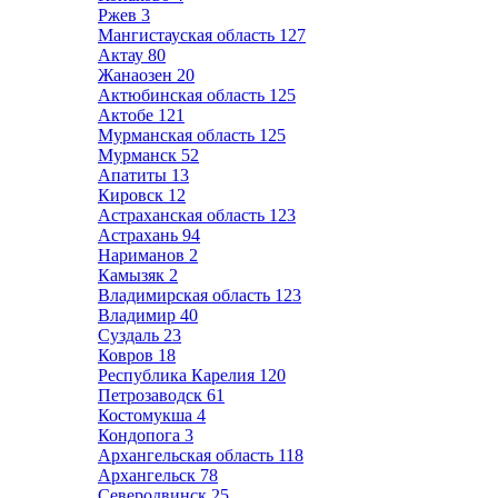
Ржев
3
Мангистауская область
127
Актау
80
Жанаозен
20
Актюбинская область
125
Актобе
121
Мурманская область
125
Мурманск
52
Апатиты
13
Кировск
12
Астраханская область
123
Астрахань
94
Нариманов
2
Камызяк
2
Владимирская область
123
Владимир
40
Суздаль
23
Ковров
18
Республика Карелия
120
Петрозаводск
61
Костомукша
4
Кондопога
3
Архангельская область
118
Архангельск
78
Северодвинск
25