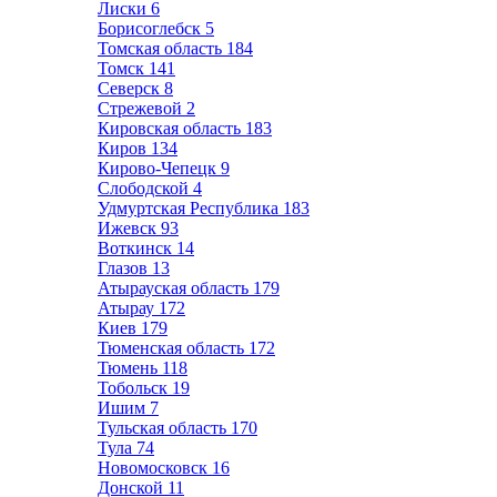
Лиски
6
Борисоглебск
5
Томская область
184
Томск
141
Северск
8
Стрежевой
2
Кировская область
183
Киров
134
Кирово-Чепецк
9
Слободской
4
Удмуртская Республика
183
Ижевск
93
Воткинск
14
Глазов
13
Атырауская область
179
Атырау
172
Киев
179
Тюменская область
172
Тюмень
118
Тобольск
19
Ишим
7
Тульская область
170
Тула
74
Новомосковск
16
Донской
11