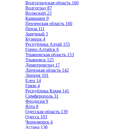
Волгоградская область
160
Волгоград
87
Волжский
23
Камышин
9
Пензенская область
160
Пенза
111
Заречный
5
Кузнецк
4
Республика Алтай
155
Горно-Алтайск
6
Ульяновская область
153
Ульяновск
125
Димитровград
17
Липецкая область
142
Липецк
101
Елец
14
Грязи
4
Республика Крым
141
Симферополь
31
Феодосия
9
Ялта
8
Одесская область
139
Одесса
103
Черноморск
4
Астана
138