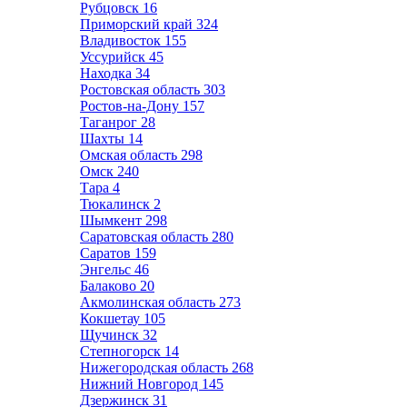
Рубцовск
16
Приморский край
324
Владивосток
155
Уссурийск
45
Находка
34
Ростовская область
303
Ростов-на-Дону
157
Таганрог
28
Шахты
14
Омская область
298
Омск
240
Тара
4
Тюкалинск
2
Шымкент
298
Саратовская область
280
Саратов
159
Энгельс
46
Балаково
20
Акмолинская область
273
Кокшетау
105
Щучинск
32
Степногорск
14
Нижегородская область
268
Нижний Новгород
145
Дзержинск
31