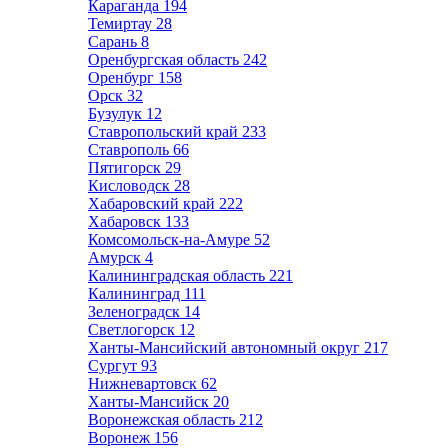
Караганда
194
Темиртау
28
Сарань
8
Оренбургская область
242
Оренбург
158
Орск
32
Бузулук
12
Ставропольский край
233
Ставрополь
66
Пятигорск
29
Кисловодск
28
Хабаровский край
222
Хабаровск
133
Комсомольск-на-Амуре
52
Амурск
4
Калининградская область
221
Калининград
111
Зеленоградск
14
Светлогорск
12
Ханты-Мансийский автономный округ
217
Сургут
93
Нижневартовск
62
Ханты-Мансийск
20
Воронежская область
212
Воронеж
156