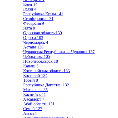
Елец
14
Грязи
4
Республика Крым
141
Симферополь
31
Феодосия
9
Ялта
8
Одесская область
139
Одесса
103
Черноморск
4
Астана
138
Чувашская Республика — Чувашия
137
Чебоксары
105
Новочебоксарск
18
Канаш
5
Костанайская область
133
Костанай
124
Тобыл
8
Республика Дагестан
132
Махачкала
85
Каспийск
11
Хасавюрт
7
Абай область
131
Семей
127
Аягоз
1