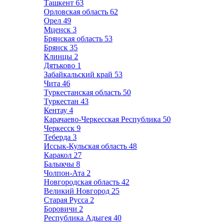
Ташкент
63
Орловская область
62
Орел
49
Мценск
3
Брянская область
53
Брянск
35
Клинцы
2
Дятьково
1
Забайкальский край
53
Чита
46
Туркестанская область
50
Туркестан
43
Кентау
4
Карачаево-Черкесская Республика
50
Черкесск
9
Теберда
3
Иссык-Кульская область
48
Каракол
27
Балыкчы
8
Чолпон-Ата
2
Новгородская область
42
Великий Новгород
25
Старая Русса
2
Боровичи
2
Республика Адыгея
40