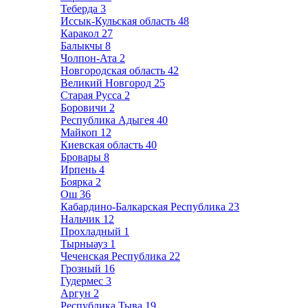
Теберда
3
Иссык-Кульская область
48
Каракол
27
Балыкчы
8
Чолпон-Ата
2
Новгородская область
42
Великий Новгород
25
Старая Русса
2
Боровичи
2
Республика Адыгея
40
Майкоп
12
Киевская область
40
Бровары
8
Ирпень
4
Боярка
2
Ош
36
Кабардино-Балкарская Республика
23
Нальчик
12
Прохладный
1
Тырныауз
1
Чеченская Республика
22
Грозный
16
Гудермес
3
Аргун
2
Республика Тыва
19