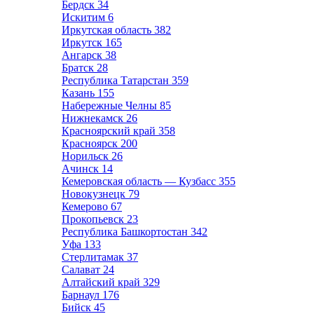
Бердск
34
Искитим
6
Иркутская область
382
Иркутск
165
Ангарск
38
Братск
28
Республика Татарстан
359
Казань
155
Набережные Челны
85
Нижнекамск
26
Красноярский край
358
Красноярск
200
Норильск
26
Ачинск
14
Кемеровская область — Кузбасс
355
Новокузнецк
79
Кемерово
67
Прокопьевск
23
Республика Башкортостан
342
Уфа
133
Стерлитамак
37
Салават
24
Алтайский край
329
Барнаул
176
Бийск
45