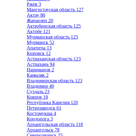
Ржев
3
Мангистауская область
127
Актау
80
Жанаозен
20
Актюбинская область
125
Актобе
121
Мурманская область
125
Мурманск
52
Апатиты
13
Кировск
12
Астраханская область
123
Астрахань
94
Нариманов
2
Камызяк
2
Владимирская область
123
Владимир
40
Суздаль
23
Ковров
18
Республика Карелия
120
Петрозаводск
61
Костомукша
4
Кондопога
3
Архангельская область
118
Архангельск
78
Северодвинск
25