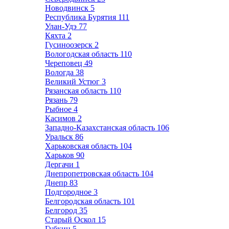
Новодвинск
5
Республика Бурятия
111
Улан-Удэ
77
Кяхта
2
Гусиноозерск
2
Вологодская область
110
Череповец
49
Вологда
38
Великий Устюг
3
Рязанская область
110
Рязань
79
Рыбное
4
Касимов
2
Западно-Казахстанская область
106
Уральск
86
Харьковская область
104
Харьков
90
Дергачи
1
Днепропетровская область
104
Днепр
83
Подгородное
3
Белгородская область
101
Белгород
35
Старый Оскол
15
Губкин
5