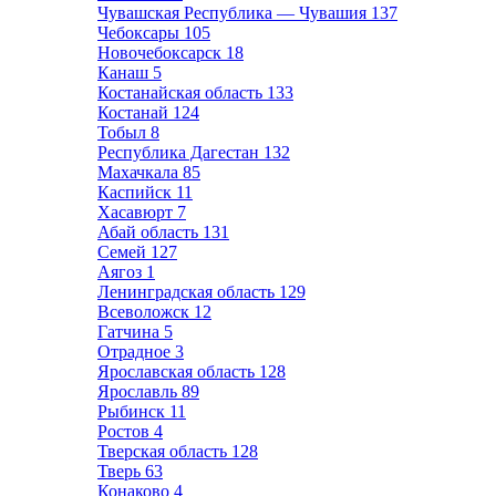
Чувашская Республика — Чувашия
137
Чебоксары
105
Новочебоксарск
18
Канаш
5
Костанайская область
133
Костанай
124
Тобыл
8
Республика Дагестан
132
Махачкала
85
Каспийск
11
Хасавюрт
7
Абай область
131
Семей
127
Аягоз
1
Ленинградская область
129
Всеволожск
12
Гатчина
5
Отрадное
3
Ярославская область
128
Ярославль
89
Рыбинск
11
Ростов
4
Тверская область
128
Тверь
63
Конаково
4