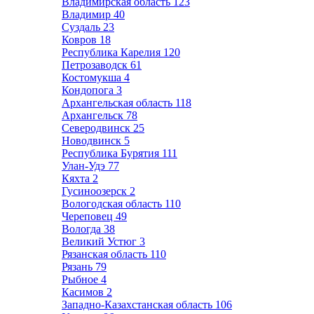
Владимирская область
123
Владимир
40
Суздаль
23
Ковров
18
Республика Карелия
120
Петрозаводск
61
Костомукша
4
Кондопога
3
Архангельская область
118
Архангельск
78
Северодвинск
25
Новодвинск
5
Республика Бурятия
111
Улан-Удэ
77
Кяхта
2
Гусиноозерск
2
Вологодская область
110
Череповец
49
Вологда
38
Великий Устюг
3
Рязанская область
110
Рязань
79
Рыбное
4
Касимов
2
Западно-Казахстанская область
106