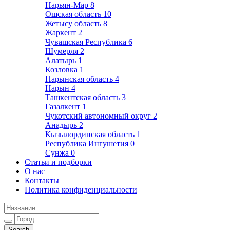
Нарьян-Мар
8
Ошская область
10
Жетысу область
8
Жаркент
2
Чувашская Республика
6
Шумерля
2
Алатырь
1
Козловка
1
Нарынская область
4
Нарын
4
Ташкентская область
3
Газалкент
1
Чукотский автономный округ
2
Анадырь
2
Кызылординская область
1
Республика Ингушетия
0
Сунжа
0
Статьи и подборки
О нас
Контакты
Политика конфиденциальности