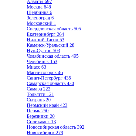
Алматы
697
Москва
648
Щербинка
6
Зеленоград
6
Московский
1
Свердловская область
505
Екатеринбург
264
Нижний Тагил
53
Каменск-Уральский
28
Нур-Султан
503
Челябинская область
495
Челябинск
153
Миасс
63
Магнитогорск
46
Санкт-Петербург
435
Самарская область
430
Самара
222
Тольятти
121
Сызрань
20
Пермский край
423
Пермь
250
Березники
20
Соликамск
13
Новосибирская область
392
Новосибирск
279