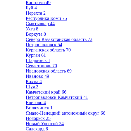
Кострома
49
Буй
4
Нерехта
2
Республика Коми
75
Сыктывкар
44
Ухта
8
Воркута
8
Северо-Казахстанская область
73
Петропавловск
54
Курганская область
70
Курган
61
Шадринск
1
Севастополь
70
Ивановская область
69
Иваново
49
Кохма
4
Шуя
2
Камчатский край
66
Петропавловск-Камчатский
41
Елизово
4
Вилючинск
1
Ямало-Ненецкий автономный округ
66
Ноябрьск
25
Новый Уренгой
24
Салехард
6