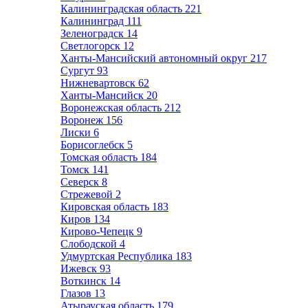
Калининградская область
221
Калининград
111
Зеленоградск
14
Светлогорск
12
Ханты-Мансийский автономный округ
217
Сургут
93
Нижневартовск
62
Ханты-Мансийск
20
Воронежская область
212
Воронеж
156
Лиски
6
Борисоглебск
5
Томская область
184
Томск
141
Северск
8
Стрежевой
2
Кировская область
183
Киров
134
Кирово-Чепецк
9
Слободской
4
Удмуртская Республика
183
Ижевск
93
Воткинск
14
Глазов
13
Атырауская область
179