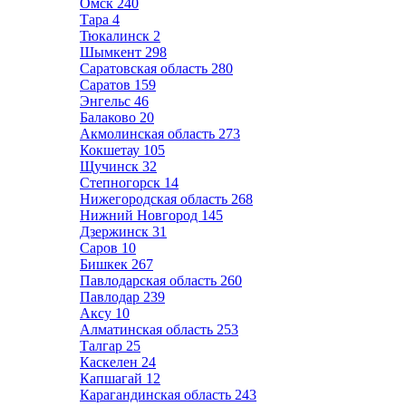
Омск
240
Тара
4
Тюкалинск
2
Шымкент
298
Саратовская область
280
Саратов
159
Энгельс
46
Балаково
20
Акмолинская область
273
Кокшетау
105
Щучинск
32
Степногорск
14
Нижегородская область
268
Нижний Новгород
145
Дзержинск
31
Саров
10
Бишкек
267
Павлодарская область
260
Павлодар
239
Аксу
10
Алматинская область
253
Талгар
25
Каскелен
24
Капшагай
12
Карагандинская область
243