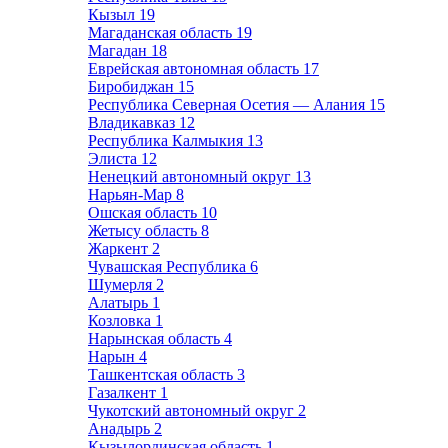
Кызыл
19
Магаданская область
19
Магадан
18
Еврейская автономная область
17
Биробиджан
15
Республика Северная Осетия — Алания
15
Владикавказ
12
Республика Калмыкия
13
Элиста
12
Ненецкий автономный округ
13
Нарьян-Мар
8
Ошская область
10
Жетысу область
8
Жаркент
2
Чувашская Республика
6
Шумерля
2
Алатырь
1
Козловка
1
Нарынская область
4
Нарын
4
Ташкентская область
3
Газалкент
1
Чукотский автономный округ
2
Анадырь
2
Кызылординская область
1