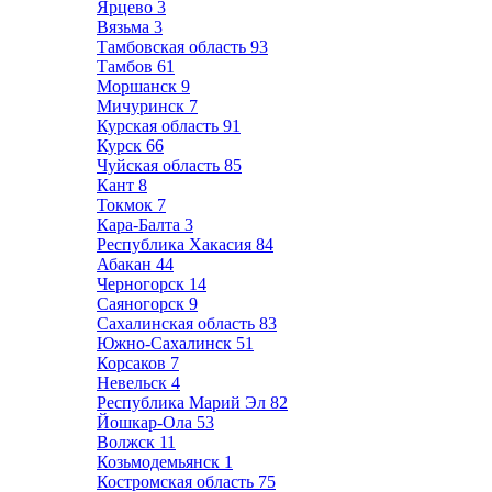
Ярцево
3
Вязьма
3
Тамбовская область
93
Тамбов
61
Моршанск
9
Мичуринск
7
Курская область
91
Курск
66
Чуйская область
85
Кант
8
Токмок
7
Кара-Балта
3
Республика Хакасия
84
Абакан
44
Черногорск
14
Саяногорск
9
Сахалинская область
83
Южно-Сахалинск
51
Корсаков
7
Невельск
4
Республика Марий Эл
82
Йошкар-Ола
53
Волжск
11
Козьмодемьянск
1
Костромская область
75