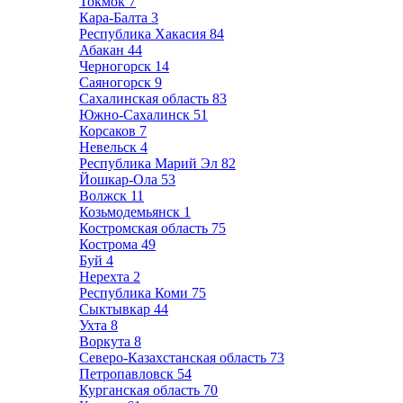
Токмок
7
Кара-Балта
3
Республика Хакасия
84
Абакан
44
Черногорск
14
Саяногорск
9
Сахалинская область
83
Южно-Сахалинск
51
Корсаков
7
Невельск
4
Республика Марий Эл
82
Йошкар-Ола
53
Волжск
11
Козьмодемьянск
1
Костромская область
75
Кострома
49
Буй
4
Нерехта
2
Республика Коми
75
Сыктывкар
44
Ухта
8
Воркута
8
Северо-Казахстанская область
73
Петропавловск
54
Курганская область
70