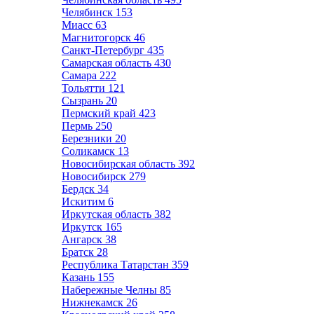
Челябинск
153
Миасс
63
Магнитогорск
46
Санкт-Петербург
435
Самарская область
430
Самара
222
Тольятти
121
Сызрань
20
Пермский край
423
Пермь
250
Березники
20
Соликамск
13
Новосибирская область
392
Новосибирск
279
Бердск
34
Искитим
6
Иркутская область
382
Иркутск
165
Ангарск
38
Братск
28
Республика Татарстан
359
Казань
155
Набережные Челны
85
Нижнекамск
26