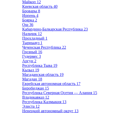
Майкоп
12
Киевская область
40
Бровары
8
Ирпень
4
Боярка
2
Ош
36
Кабардино-Балкарская Республика
23
Нальчик
12
Прохладный
1
Тырныауз
1
Чеченская Республика
22
Грозный
16
Гудермес
3
Аргун
2
Республика Тыва
19
Кызыл
19
Магаданская область
19
Магадан
18
Еврейская автономная область
17
Биробиджан
15
Республика Северная Осетия — Алания
15
Владикавказ
12
Республика Калмыкия
13
Элиста
12
Ненецкий автономный округ
13