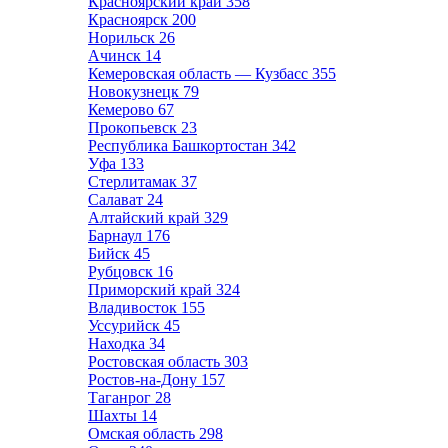
Красноярский край
358
Красноярск
200
Норильск
26
Ачинск
14
Кемеровская область — Кузбасс
355
Новокузнецк
79
Кемерово
67
Прокопьевск
23
Республика Башкортостан
342
Уфа
133
Стерлитамак
37
Салават
24
Алтайский край
329
Барнаул
176
Бийск
45
Рубцовск
16
Приморский край
324
Владивосток
155
Уссурийск
45
Находка
34
Ростовская область
303
Ростов-на-Дону
157
Таганрог
28
Шахты
14
Омская область
298