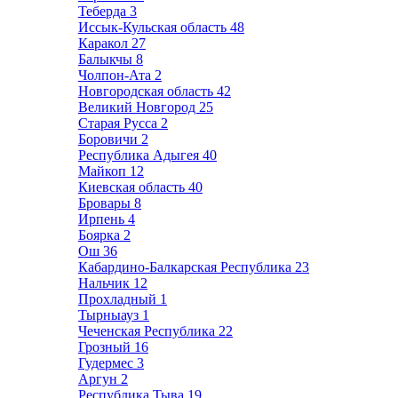
Теберда
3
Иссык-Кульская область
48
Каракол
27
Балыкчы
8
Чолпон-Ата
2
Новгородская область
42
Великий Новгород
25
Старая Русса
2
Боровичи
2
Республика Адыгея
40
Майкоп
12
Киевская область
40
Бровары
8
Ирпень
4
Боярка
2
Ош
36
Кабардино-Балкарская Республика
23
Нальчик
12
Прохладный
1
Тырныауз
1
Чеченская Республика
22
Грозный
16
Гудермес
3
Аргун
2
Республика Тыва
19