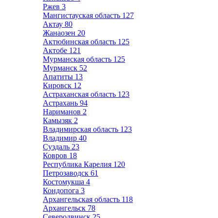
Ржев
3
Мангистауская область
127
Актау
80
Жанаозен
20
Актюбинская область
125
Актобе
121
Мурманская область
125
Мурманск
52
Апатиты
13
Кировск
12
Астраханская область
123
Астрахань
94
Нариманов
2
Камызяк
2
Владимирская область
123
Владимир
40
Суздаль
23
Ковров
18
Республика Карелия
120
Петрозаводск
61
Костомукша
4
Кондопога
3
Архангельская область
118
Архангельск
78
Северодвинск
25