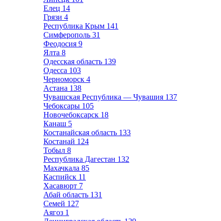
Елец
14
Грязи
4
Республика Крым
141
Симферополь
31
Феодосия
9
Ялта
8
Одесская область
139
Одесса
103
Черноморск
4
Астана
138
Чувашская Республика — Чувашия
137
Чебоксары
105
Новочебоксарск
18
Канаш
5
Костанайская область
133
Костанай
124
Тобыл
8
Республика Дагестан
132
Махачкала
85
Каспийск
11
Хасавюрт
7
Абай область
131
Семей
127
Аягоз
1