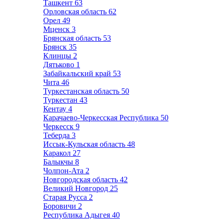
Ташкент
63
Орловская область
62
Орел
49
Мценск
3
Брянская область
53
Брянск
35
Клинцы
2
Дятьково
1
Забайкальский край
53
Чита
46
Туркестанская область
50
Туркестан
43
Кентау
4
Карачаево-Черкесская Республика
50
Черкесск
9
Теберда
3
Иссык-Кульская область
48
Каракол
27
Балыкчы
8
Чолпон-Ата
2
Новгородская область
42
Великий Новгород
25
Старая Русса
2
Боровичи
2
Республика Адыгея
40