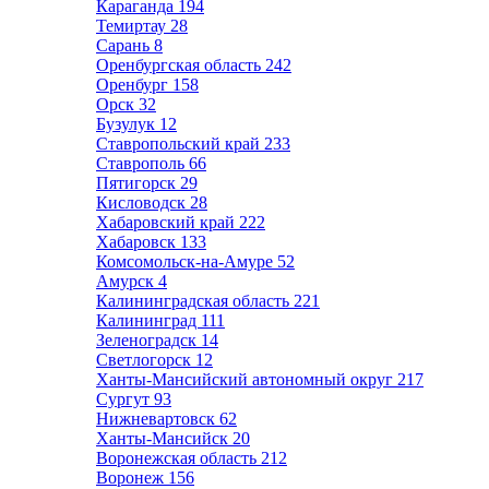
Караганда
194
Темиртау
28
Сарань
8
Оренбургская область
242
Оренбург
158
Орск
32
Бузулук
12
Ставропольский край
233
Ставрополь
66
Пятигорск
29
Кисловодск
28
Хабаровский край
222
Хабаровск
133
Комсомольск-на-Амуре
52
Амурск
4
Калининградская область
221
Калининград
111
Зеленоградск
14
Светлогорск
12
Ханты-Мансийский автономный округ
217
Сургут
93
Нижневартовск
62
Ханты-Мансийск
20
Воронежская область
212
Воронеж
156