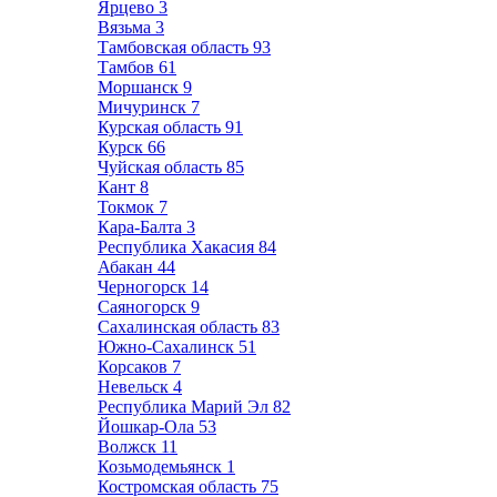
Ярцево
3
Вязьма
3
Тамбовская область
93
Тамбов
61
Моршанск
9
Мичуринск
7
Курская область
91
Курск
66
Чуйская область
85
Кант
8
Токмок
7
Кара-Балта
3
Республика Хакасия
84
Абакан
44
Черногорск
14
Саяногорск
9
Сахалинская область
83
Южно-Сахалинск
51
Корсаков
7
Невельск
4
Республика Марий Эл
82
Йошкар-Ола
53
Волжск
11
Козьмодемьянск
1
Костромская область
75