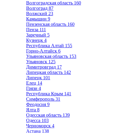
Волгоградская область
160
Волгоград
87
Волжский
23
Камышин
9
Пензенская область
160
Пенза
111
Заречный
5
Кузнецк
4
Республика Алтай
155
Горно-Алтайск
6
Ульяновская область
153
Ульяновск
125
Димитровград
17
Липецкая область
142
Липецк
101
Елец
14
Грязи
4
Республика Крым
141
Симферополь
31
Феодосия
9
Ялта
8
Одесская область
139
Одесса
103
Черноморск
4
Астана
138