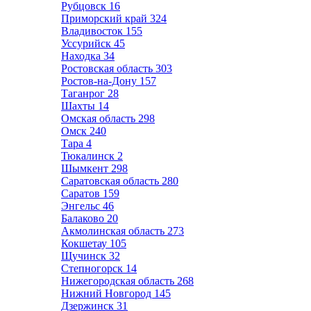
Рубцовск
16
Приморский край
324
Владивосток
155
Уссурийск
45
Находка
34
Ростовская область
303
Ростов-на-Дону
157
Таганрог
28
Шахты
14
Омская область
298
Омск
240
Тара
4
Тюкалинск
2
Шымкент
298
Саратовская область
280
Саратов
159
Энгельс
46
Балаково
20
Акмолинская область
273
Кокшетау
105
Щучинск
32
Степногорск
14
Нижегородская область
268
Нижний Новгород
145
Дзержинск
31