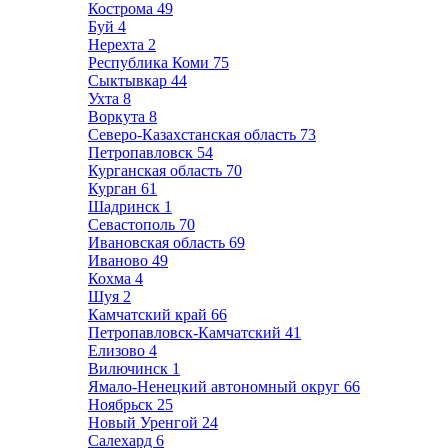
Кострома
49
Буй
4
Нерехта
2
Республика Коми
75
Сыктывкар
44
Ухта
8
Воркута
8
Северо-Казахстанская область
73
Петропавловск
54
Курганская область
70
Курган
61
Шадринск
1
Севастополь
70
Ивановская область
69
Иваново
49
Кохма
4
Шуя
2
Камчатский край
66
Петропавловск-Камчатский
41
Елизово
4
Вилючинск
1
Ямало-Ненецкий автономный округ
66
Ноябрьск
25
Новый Уренгой
24
Салехард
6