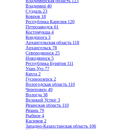
Владимирская область
123
Владимир
40
Суздаль
23
Ковров
18
Республика Карелия
120
Петрозаводск
61
Костомукша
4
Кондопога
3
Архангельская область
118
Архангельск
78
Северодвинск
25
Новодвинск
5
Республика Бурятия
111
Улан-Удэ
77
Кяхта
2
Гусиноозерск
2
Вологодская область
110
Череповец
49
Вологда
38
Великий Устюг
3
Рязанская область
110
Рязань
79
Рыбное
4
Касимов
2
Западно-Казахстанская область
106