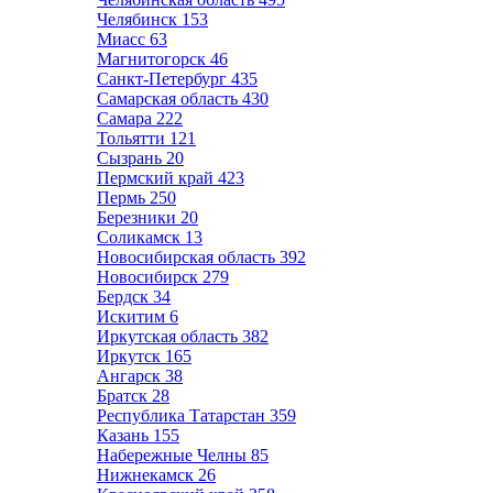
Челябинск
153
Миасс
63
Магнитогорск
46
Санкт-Петербург
435
Самарская область
430
Самара
222
Тольятти
121
Сызрань
20
Пермский край
423
Пермь
250
Березники
20
Соликамск
13
Новосибирская область
392
Новосибирск
279
Бердск
34
Искитим
6
Иркутская область
382
Иркутск
165
Ангарск
38
Братск
28
Республика Татарстан
359
Казань
155
Набережные Челны
85
Нижнекамск
26