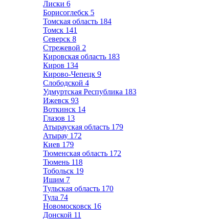
Лиски
6
Борисоглебск
5
Томская область
184
Томск
141
Северск
8
Стрежевой
2
Кировская область
183
Киров
134
Кирово-Чепецк
9
Слободской
4
Удмуртская Республика
183
Ижевск
93
Воткинск
14
Глазов
13
Атырауская область
179
Атырау
172
Киев
179
Тюменская область
172
Тюмень
118
Тобольск
19
Ишим
7
Тульская область
170
Тула
74
Новомосковск
16
Донской
11