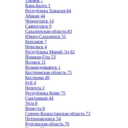
Токмок
7
Кара-Балта
3
Республика Хакасия
84
Абакан
44
Черногорск
14
Саяногорск
9
Сахалинская область
83
Южно-Сахалинск
51
Корсаков
7
Невельск
4
Республика Марий Эл
82
Йошкар-Ола
53
Волжск
11
Козьмодемьянск
1
Костромская область
75
Кострома
49
Буй
4
Нерехта
2
Республика Коми
75
Сыктывкар
44
Ухта
8
Воркута
8
Северо-Казахстанская область
73
Петропавловск
54
Курганская область
70