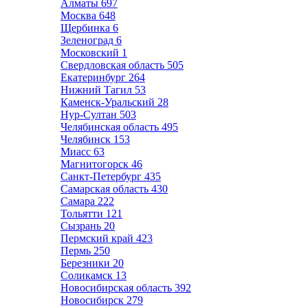
Алматы
697
Москва
648
Щербинка
6
Зеленоград
6
Московский
1
Свердловская область
505
Екатеринбург
264
Нижний Тагил
53
Каменск-Уральский
28
Нур-Султан
503
Челябинская область
495
Челябинск
153
Миасс
63
Магнитогорск
46
Санкт-Петербург
435
Самарская область
430
Самара
222
Тольятти
121
Сызрань
20
Пермский край
423
Пермь
250
Березники
20
Соликамск
13
Новосибирская область
392
Новосибирск
279