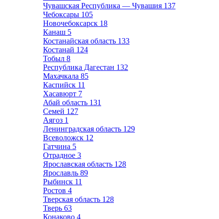
Чувашская Республика — Чувашия
137
Чебоксары
105
Новочебоксарск
18
Канаш
5
Костанайская область
133
Костанай
124
Тобыл
8
Республика Дагестан
132
Махачкала
85
Каспийск
11
Хасавюрт
7
Абай область
131
Семей
127
Аягоз
1
Ленинградская область
129
Всеволожск
12
Гатчина
5
Отрадное
3
Ярославская область
128
Ярославль
89
Рыбинск
11
Ростов
4
Тверская область
128
Тверь
63
Конаково
4