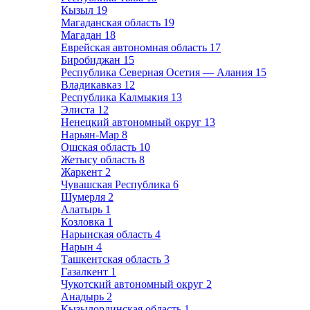
Кызыл
19
Магаданская область
19
Магадан
18
Еврейская автономная область
17
Биробиджан
15
Республика Северная Осетия — Алания
15
Владикавказ
12
Республика Калмыкия
13
Элиста
12
Ненецкий автономный округ
13
Нарьян-Мар
8
Ошская область
10
Жетысу область
8
Жаркент
2
Чувашская Республика
6
Шумерля
2
Алатырь
1
Козловка
1
Нарынская область
4
Нарын
4
Ташкентская область
3
Газалкент
1
Чукотский автономный округ
2
Анадырь
2
Кызылординская область
1