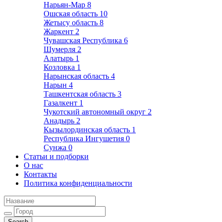
Нарьян-Мар
8
Ошская область
10
Жетысу область
8
Жаркент
2
Чувашская Республика
6
Шумерля
2
Алатырь
1
Козловка
1
Нарынская область
4
Нарын
4
Ташкентская область
3
Газалкент
1
Чукотский автономный округ
2
Анадырь
2
Кызылординская область
1
Республика Ингушетия
0
Сунжа
0
Статьи и подборки
О нас
Контакты
Политика конфиденциальности