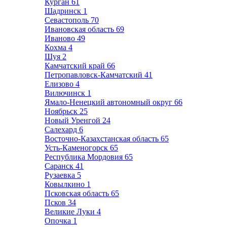
Курган
61
Шадринск
1
Севастополь
70
Ивановская область
69
Иваново
49
Кохма
4
Шуя
2
Камчатский край
66
Петропавловск-Камчатский
41
Елизово
4
Вилючинск
1
Ямало-Ненецкий автономный округ
66
Ноябрьск
25
Новый Уренгой
24
Салехард
6
Восточно-Казахстанская область
65
Усть-Каменогорск
65
Республика Мордовия
65
Саранск
41
Рузаевка
5
Ковылкино
1
Псковская область
65
Псков
34
Великие Луки
4
Опочка
1