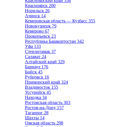
Красноярский край
358
Красноярск
200
Норильск
26
Ачинск
14
Кемеровская область — Кузбасс
355
Новокузнецк
79
Кемерово
67
Прокопьевск
23
Республика Башкортостан
342
Уфа
133
Стерлитамак
37
Салават
24
Алтайский край
329
Барнаул
176
Бийск
45
Рубцовск
16
Приморский край
324
Владивосток
155
Уссурийск
45
Находка
34
Ростовская область
303
Ростов-на-Дону
157
Таганрог
28
Шахты
14
Омская область
298