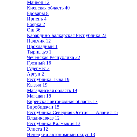
Майкоп
12
Киевская область
40
Бровары
8
Ирпень
4
Боярка
2
Ош
36
Кабардино-Балкарская Республика
23
Нальчик
12
Прохладный
1
Тырныауз
1
Чеченская Республика
22
Грозный
16
Гудермес
3
Аргун
2
Республика Тыва
19
Кызыл
19
Магаданская область
19
Магадан
18
Еврейская автономная область
17
Биробиджан
15
Республика Северная Осетия — Алания
15
Владикавказ
12
Республика Калмыкия
13
Элиста
12
Ненецкий автономный округ
13