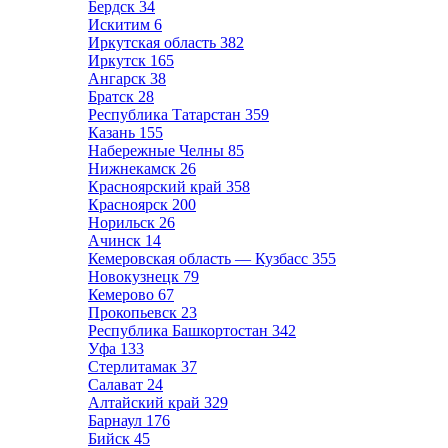
Бердск
34
Искитим
6
Иркутская область
382
Иркутск
165
Ангарск
38
Братск
28
Республика Татарстан
359
Казань
155
Набережные Челны
85
Нижнекамск
26
Красноярский край
358
Красноярск
200
Норильск
26
Ачинск
14
Кемеровская область — Кузбасс
355
Новокузнецк
79
Кемерово
67
Прокопьевск
23
Республика Башкортостан
342
Уфа
133
Стерлитамак
37
Салават
24
Алтайский край
329
Барнаул
176
Бийск
45