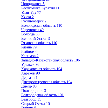
Новодвинск
5
Республика Бурятия
111
Улан-Удэ
77
Кяхта
2
Гусиноозерск
2
Вологодская область
110
Череповец
49
Вологда
38
Великий Устюг
3
Рязанская область
110
Рязань
79
Рыбное
4
Касимов
2
Западно-Казахстанская область
106
Уральск
86
Харьковская область
104
Харьков
90
Дергачи
1
Днепропетровская область
104
Днепр
83
Подгородное
3
Белгородская область
101
Белгород
35
Старый Оскол
15
Губкин
5