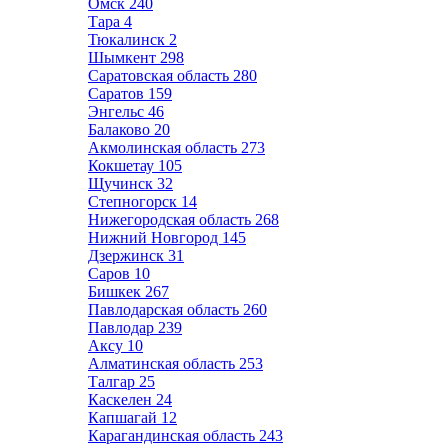
Омск
240
Тара
4
Тюкалинск
2
Шымкент
298
Саратовская область
280
Саратов
159
Энгельс
46
Балаково
20
Акмолинская область
273
Кокшетау
105
Щучинск
32
Степногорск
14
Нижегородская область
268
Нижний Новгород
145
Дзержинск
31
Саров
10
Бишкек
267
Павлодарская область
260
Павлодар
239
Аксу
10
Алматинская область
253
Талгар
25
Каскелен
24
Капшагай
12
Карагандинская область
243