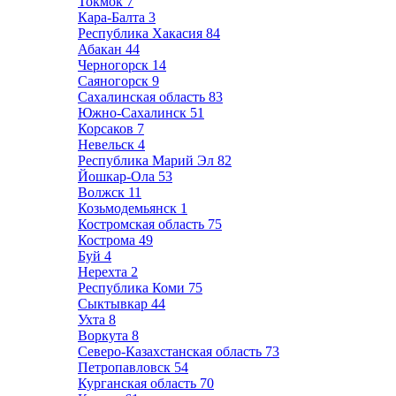
Токмок
7
Кара-Балта
3
Республика Хакасия
84
Абакан
44
Черногорск
14
Саяногорск
9
Сахалинская область
83
Южно-Сахалинск
51
Корсаков
7
Невельск
4
Республика Марий Эл
82
Йошкар-Ола
53
Волжск
11
Козьмодемьянск
1
Костромская область
75
Кострома
49
Буй
4
Нерехта
2
Республика Коми
75
Сыктывкар
44
Ухта
8
Воркута
8
Северо-Казахстанская область
73
Петропавловск
54
Курганская область
70