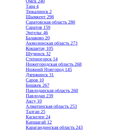
Омск
240
Тара
4
Тюкалинск
2
Шымкент
298
Саратовская область
280
Саратов
159
Энгельс
46
Балаково
20
Акмолинская область
273
Кокшетау
105
Щучинск
32
Степногорск
14
Нижегородская область
268
Нижний Новгород
145
Дзержинск
31
Саров
10
Бишкек
267
Павлодарская область
260
Павлодар
239
Аксу
10
Алматинская область
253
Талгар
25
Каскелен
24
Капшагай
12
Карагандинская область
243