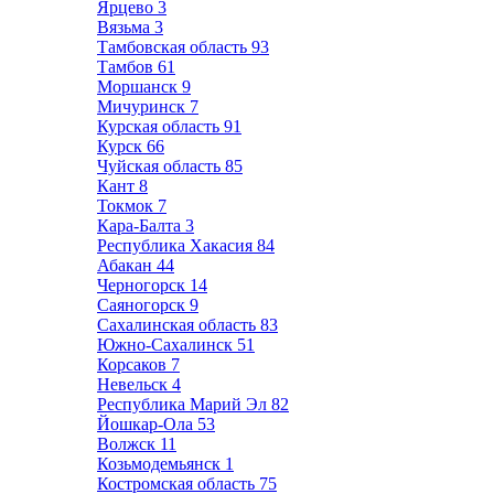
Ярцево
3
Вязьма
3
Тамбовская область
93
Тамбов
61
Моршанск
9
Мичуринск
7
Курская область
91
Курск
66
Чуйская область
85
Кант
8
Токмок
7
Кара-Балта
3
Республика Хакасия
84
Абакан
44
Черногорск
14
Саяногорск
9
Сахалинская область
83
Южно-Сахалинск
51
Корсаков
7
Невельск
4
Республика Марий Эл
82
Йошкар-Ола
53
Волжск
11
Козьмодемьянск
1
Костромская область
75