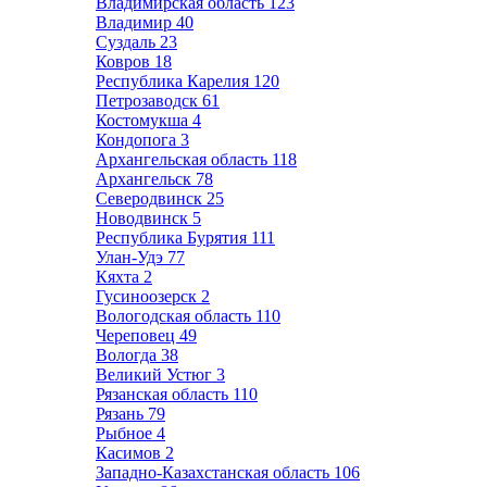
Владимирская область
123
Владимир
40
Суздаль
23
Ковров
18
Республика Карелия
120
Петрозаводск
61
Костомукша
4
Кондопога
3
Архангельская область
118
Архангельск
78
Северодвинск
25
Новодвинск
5
Республика Бурятия
111
Улан-Удэ
77
Кяхта
2
Гусиноозерск
2
Вологодская область
110
Череповец
49
Вологда
38
Великий Устюг
3
Рязанская область
110
Рязань
79
Рыбное
4
Касимов
2
Западно-Казахстанская область
106