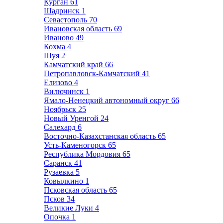
Курган
61
Шадринск
1
Севастополь
70
Ивановская область
69
Иваново
49
Кохма
4
Шуя
2
Камчатский край
66
Петропавловск-Камчатский
41
Елизово
4
Вилючинск
1
Ямало-Ненецкий автономный округ
66
Ноябрьск
25
Новый Уренгой
24
Салехард
6
Восточно-Казахстанская область
65
Усть-Каменогорск
65
Республика Мордовия
65
Саранск
41
Рузаевка
5
Ковылкино
1
Псковская область
65
Псков
34
Великие Луки
4
Опочка
1