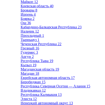
Майкоп
12
Киевская область
40
Бровары
8
Ирпень
4
Боярка
2
Ош
36
Кабардино-Балкарская Республика
23
Нальчик
12
Прохладный
1
Тырныауз
1
Чеченская Республика
22
Грозный
16
Гудермес
3
Аргун
2
Республика Тыва
19
Кызыл
19
Магаданская область
19
Магадан
18
Еврейская автономная область
17
Биробиджан
15
Республика Северная Осетия — Алания
15
Владикавказ
12
Республика Калмыкия
13
Элиста
12
Ненецкий автономный округ
13