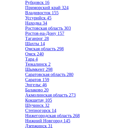
Рубцовск
16
Приморский край
324
Владивосток
155
Уссурийск
45
Находка
34
Ростовская область
303
Ростов-на-Дону
157
Таганрог
28
Шахты
14
Омская область
298
Омск
240
Тара
4
Тюкалинск
2
Шымкент
298
Саратовская область
280
Саратов
159
Энгельс
46
Балаково
20
Акмолинская область
273
Кокшетау
105
Щучинск
32
Степногорск
14
Нижегородская область
268
Нижний Новгород
145
Дзержинск
31