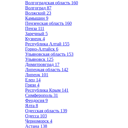
Волгоградская область
160
Волгоград
87
Волжский
23
Камышин
9
Пензенская область
160
Пенза
111
Заречный
5
Кузнецк
4
Республика Алтай
155
Горно-Алтайск
6
Ульяновская область
153
Ульяновск
125
Димитровград
17
Липецкая область
142
Липецк
101
Елец
14
Грязи
4
Республика Крым
141
Симферополь
31
Феодосия
9
Ялта
8
Одесская область
139
Одесса
103
Черноморск
4
Астана
138