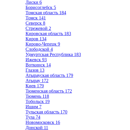
Лиски
6
Борисоглебск
5
Томская область
184
Томск
141
Северск
8
Стрежевой
2
Кировская область
183
Киров
134
Кирово-Чепецк
9
Слободской
4
Удмуртская Республика
183
Ижевск
93
Воткинск
14
Глазов
13
Атырауская область
179
Атырау
172
Киев
179
Тюменская область
172
Тюмень
118
Тобольск
19
Ишим
7
Тульская область
170
Тула
74
Новомосковск
16
Донской
11