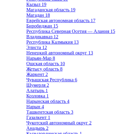
Кызыл
19
Магаданская область
19
Магадан
18
Еврейская автономная область
17
Биробиджан
15
Республика Северная Осетия — Алания
15
Владикавказ
12
Республика Калмыкия
13
Элиста
12
Ненецкий автономный округ
13
Нарьян-Мар
8
Ошская область
10
Жетысу область
8
Жаркент
2
Чувашская Республика
6
Шумерля
2
Алатырь
1
Козловка
1
Нарынская область
4
Нарын
4
Ташкентская область
3
Газалкент
1
Чукотский автономный округ
2
Анадырь
2
Кызылординская область
1