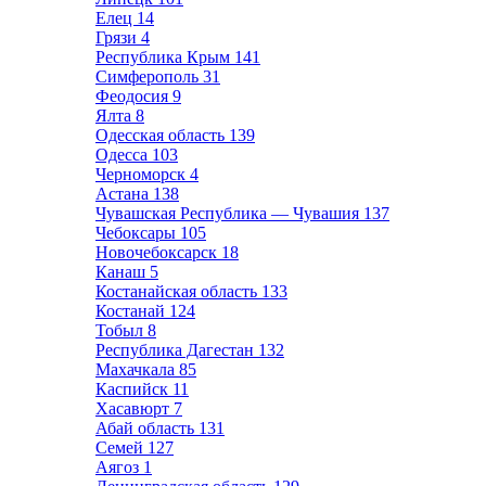
Елец
14
Грязи
4
Республика Крым
141
Симферополь
31
Феодосия
9
Ялта
8
Одесская область
139
Одесса
103
Черноморск
4
Астана
138
Чувашская Республика — Чувашия
137
Чебоксары
105
Новочебоксарск
18
Канаш
5
Костанайская область
133
Костанай
124
Тобыл
8
Республика Дагестан
132
Махачкала
85
Каспийск
11
Хасавюрт
7
Абай область
131
Семей
127
Аягоз
1