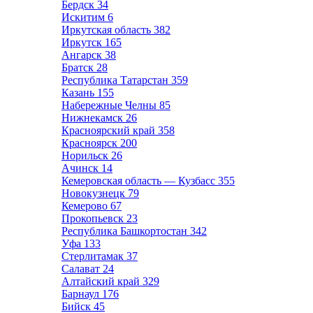
Бердск
34
Искитим
6
Иркутская область
382
Иркутск
165
Ангарск
38
Братск
28
Республика Татарстан
359
Казань
155
Набережные Челны
85
Нижнекамск
26
Красноярский край
358
Красноярск
200
Норильск
26
Ачинск
14
Кемеровская область — Кузбасс
355
Новокузнецк
79
Кемерово
67
Прокопьевск
23
Республика Башкортостан
342
Уфа
133
Стерлитамак
37
Салават
24
Алтайский край
329
Барнаул
176
Бийск
45