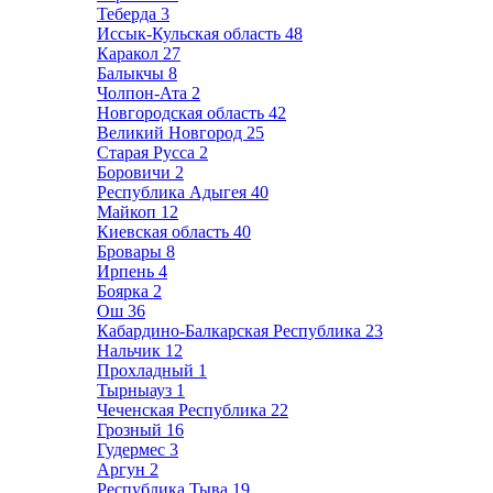
Теберда
3
Иссык-Кульская область
48
Каракол
27
Балыкчы
8
Чолпон-Ата
2
Новгородская область
42
Великий Новгород
25
Старая Русса
2
Боровичи
2
Республика Адыгея
40
Майкоп
12
Киевская область
40
Бровары
8
Ирпень
4
Боярка
2
Ош
36
Кабардино-Балкарская Республика
23
Нальчик
12
Прохладный
1
Тырныауз
1
Чеченская Республика
22
Грозный
16
Гудермес
3
Аргун
2
Республика Тыва
19