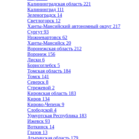
Калининградская область
221
Калининград
111
Зеленоградск
14
Светлогорск
12
Ханты-Мансийский автономный округ
217
Сургут
93
Нижневартовск
62
Ханты-Мансийск
20
Воронежская область
212
Воронеж
156
Лиски
6
Борисоглебск
5
Томская область
184
Томск
141
Северск
8
Стрежевой
2
Кировская область
183
Киров
134
Кирово-Чепецк
9
Слободской
4
Удмуртская Республика
183
Ижевск
93
Воткинск
14
Глазов
13
Атырауская область
179