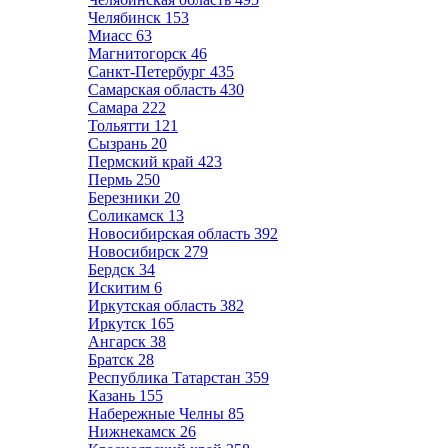
Челябинск
153
Миасс
63
Магнитогорск
46
Санкт-Петербург
435
Самарская область
430
Самара
222
Тольятти
121
Сызрань
20
Пермский край
423
Пермь
250
Березники
20
Соликамск
13
Новосибирская область
392
Новосибирск
279
Бердск
34
Искитим
6
Иркутская область
382
Иркутск
165
Ангарск
38
Братск
28
Республика Татарстан
359
Казань
155
Набережные Челны
85
Нижнекамск
26