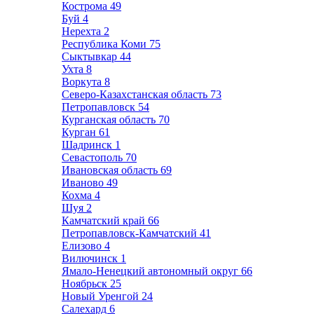
Кострома
49
Буй
4
Нерехта
2
Республика Коми
75
Сыктывкар
44
Ухта
8
Воркута
8
Северо-Казахстанская область
73
Петропавловск
54
Курганская область
70
Курган
61
Шадринск
1
Севастополь
70
Ивановская область
69
Иваново
49
Кохма
4
Шуя
2
Камчатский край
66
Петропавловск-Камчатский
41
Елизово
4
Вилючинск
1
Ямало-Ненецкий автономный округ
66
Ноябрьск
25
Новый Уренгой
24
Салехард
6