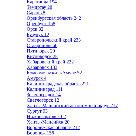
Караганда
194
Темиртау
28
Сарань
8
Оренбургская область
242
Оренбург
158
Орск
32
Бузулук
12
Ставропольский край
233
Ставрополь
66
Пятигорск
29
Кисловодск
28
Хабаровский край
222
Хабаровск
133
Комсомольск-на-Амуре
52
Амурск
4
Калининградская область
221
Калининград
111
Зеленоградск
14
Светлогорск
12
Ханты-Мансийский автономный округ
217
Сургут
93
Нижневартовск
62
Ханты-Мансийск
20
Воронежская область
212
Воронеж
156