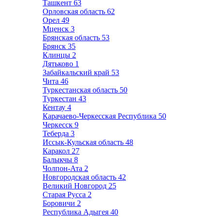
Ташкент
63
Орловская область
62
Орел
49
Мценск
3
Брянская область
53
Брянск
35
Клинцы
2
Дятьково
1
Забайкальский край
53
Чита
46
Туркестанская область
50
Туркестан
43
Кентау
4
Карачаево-Черкесская Республика
50
Черкесск
9
Теберда
3
Иссык-Кульская область
48
Каракол
27
Балыкчы
8
Чолпон-Ата
2
Новгородская область
42
Великий Новгород
25
Старая Русса
2
Боровичи
2
Республика Адыгея
40