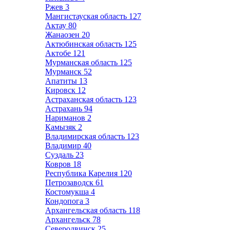
Ржев
3
Мангистауская область
127
Актау
80
Жанаозен
20
Актюбинская область
125
Актобе
121
Мурманская область
125
Мурманск
52
Апатиты
13
Кировск
12
Астраханская область
123
Астрахань
94
Нариманов
2
Камызяк
2
Владимирская область
123
Владимир
40
Суздаль
23
Ковров
18
Республика Карелия
120
Петрозаводск
61
Костомукша
4
Кондопога
3
Архангельская область
118
Архангельск
78
Северодвинск
25