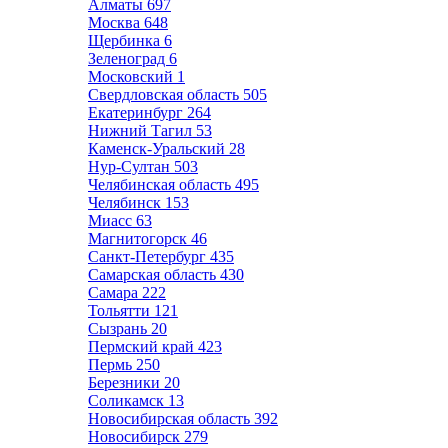
Алматы
697
Москва
648
Щербинка
6
Зеленоград
6
Московский
1
Свердловская область
505
Екатеринбург
264
Нижний Тагил
53
Каменск-Уральский
28
Нур-Султан
503
Челябинская область
495
Челябинск
153
Миасс
63
Магнитогорск
46
Санкт-Петербург
435
Самарская область
430
Самара
222
Тольятти
121
Сызрань
20
Пермский край
423
Пермь
250
Березники
20
Соликамск
13
Новосибирская область
392
Новосибирск
279