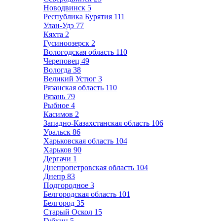
Новодвинск
5
Республика Бурятия
111
Улан-Удэ
77
Кяхта
2
Гусиноозерск
2
Вологодская область
110
Череповец
49
Вологда
38
Великий Устюг
3
Рязанская область
110
Рязань
79
Рыбное
4
Касимов
2
Западно-Казахстанская область
106
Уральск
86
Харьковская область
104
Харьков
90
Дергачи
1
Днепропетровская область
104
Днепр
83
Подгородное
3
Белгородская область
101
Белгород
35
Старый Оскол
15
Губкин
5