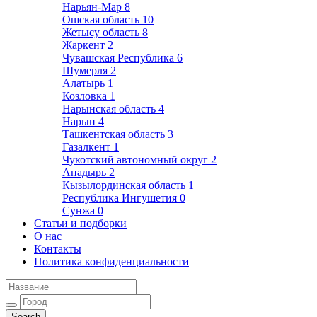
Нарьян-Мар
8
Ошская область
10
Жетысу область
8
Жаркент
2
Чувашская Республика
6
Шумерля
2
Алатырь
1
Козловка
1
Нарынская область
4
Нарын
4
Ташкентская область
3
Газалкент
1
Чукотский автономный округ
2
Анадырь
2
Кызылординская область
1
Республика Ингушетия
0
Сунжа
0
Статьи и подборки
О нас
Контакты
Политика конфиденциальности