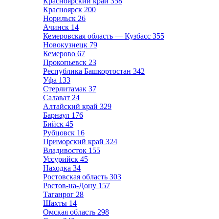
Красноярский край
358
Красноярск
200
Норильск
26
Ачинск
14
Кемеровская область — Кузбасс
355
Новокузнецк
79
Кемерово
67
Прокопьевск
23
Республика Башкортостан
342
Уфа
133
Стерлитамак
37
Салават
24
Алтайский край
329
Барнаул
176
Бийск
45
Рубцовск
16
Приморский край
324
Владивосток
155
Уссурийск
45
Находка
34
Ростовская область
303
Ростов-на-Дону
157
Таганрог
28
Шахты
14
Омская область
298