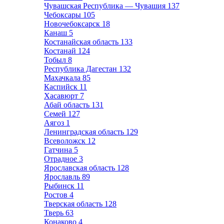
Чувашская Республика — Чувашия
137
Чебоксары
105
Новочебоксарск
18
Канаш
5
Костанайская область
133
Костанай
124
Тобыл
8
Республика Дагестан
132
Махачкала
85
Каспийск
11
Хасавюрт
7
Абай область
131
Семей
127
Аягоз
1
Ленинградская область
129
Всеволожск
12
Гатчина
5
Отрадное
3
Ярославская область
128
Ярославль
89
Рыбинск
11
Ростов
4
Тверская область
128
Тверь
63
Конаково
4