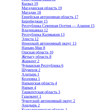
Кызыл
19
Магаданская область
19
Магадан
18
Еврейская автономная область
17
Биробиджан
15
Республика Северная Осетия — Алания
15
Владикавказ
12
Республика Калмыкия
13
Элиста
12
Ненецкий автономный округ
13
Нарьян-Мар
8
Ошская область
10
Жетысу область
8
Жаркент
2
Чувашская Республика
6
Шумерля
2
Алатырь
1
Козловка
1
Нарынская область
4
Нарын
4
Ташкентская область
3
Газалкент
1
Чукотский автономный округ
2
Анадырь
2
Кызылординская область
1