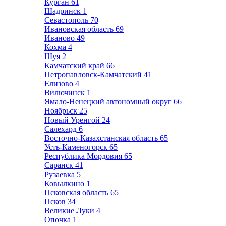
Курган
61
Шадринск
1
Севастополь
70
Ивановская область
69
Иваново
49
Кохма
4
Шуя
2
Камчатский край
66
Петропавловск-Камчатский
41
Елизово
4
Вилючинск
1
Ямало-Ненецкий автономный округ
66
Ноябрьск
25
Новый Уренгой
24
Салехард
6
Восточно-Казахстанская область
65
Усть-Каменогорск
65
Республика Мордовия
65
Саранск
41
Рузаевка
5
Ковылкино
1
Псковская область
65
Псков
34
Великие Луки
4
Опочка
1