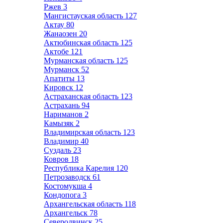
Ржев
3
Мангистауская область
127
Актау
80
Жанаозен
20
Актюбинская область
125
Актобе
121
Мурманская область
125
Мурманск
52
Апатиты
13
Кировск
12
Астраханская область
123
Астрахань
94
Нариманов
2
Камызяк
2
Владимирская область
123
Владимир
40
Суздаль
23
Ковров
18
Республика Карелия
120
Петрозаводск
61
Костомукша
4
Кондопога
3
Архангельская область
118
Архангельск
78
Северодвинск
25