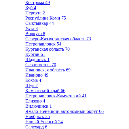
Кострома
49
Буй
4
Нерехта
2
Республика Коми
75
Сыктывкар
44
Ухта
8
Воркута
8
Северо-Казахстанская область
73
Петропавловск
54
Курганская область
70
Курган
61
Шадринск
1
Севастополь
70
Ивановская область
69
Иваново
49
Кохма
4
Шуя
2
Камчатский край
66
Петропавловск-Камчатский
41
Елизово
4
Вилючинск
1
Ямало-Ненецкий автономный округ
66
Ноябрьск
25
Новый Уренгой
24
Салехард
6