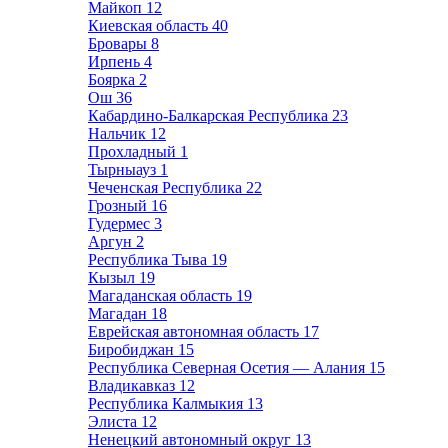
Майкоп
12
Киевская область
40
Бровары
8
Ирпень
4
Боярка
2
Ош
36
Кабардино-Балкарская Республика
23
Нальчик
12
Прохладный
1
Тырныауз
1
Чеченская Республика
22
Грозный
16
Гудермес
3
Аргун
2
Республика Тыва
19
Кызыл
19
Магаданская область
19
Магадан
18
Еврейская автономная область
17
Биробиджан
15
Республика Северная Осетия — Алания
15
Владикавказ
12
Республика Калмыкия
13
Элиста
12
Ненецкий автономный округ
13