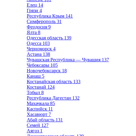
Елец
14
Грязи
4
Республика Крым
141
Симферополь
31
Феодосия
9
Ялта
8
Одесская область
139
Одесса
103
Черноморск
4
Астана
138
Чувашская Республика — Чувашия
137
Чебоксары
105
Новочебоксарск
18
Канаш
5
Костанайская область
133
Костанай
124
Тобыл
8
Республика Дагестан
132
Махачкала
85
Каспийск
11
Хасавюрт
7
Абай область
131
Семей
127
Аягоз
1