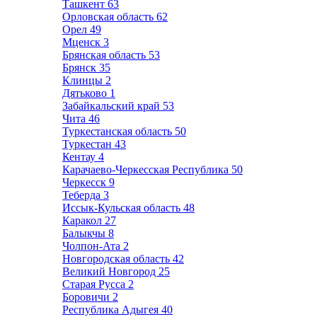
Ташкент
63
Орловская область
62
Орел
49
Мценск
3
Брянская область
53
Брянск
35
Клинцы
2
Дятьково
1
Забайкальский край
53
Чита
46
Туркестанская область
50
Туркестан
43
Кентау
4
Карачаево-Черкесская Республика
50
Черкесск
9
Теберда
3
Иссык-Кульская область
48
Каракол
27
Балыкчы
8
Чолпон-Ата
2
Новгородская область
42
Великий Новгород
25
Старая Русса
2
Боровичи
2
Республика Адыгея
40