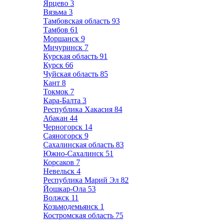
Ярцево
3
Вязьма
3
Тамбовская область
93
Тамбов
61
Моршанск
9
Мичуринск
7
Курская область
91
Курск
66
Чуйская область
85
Кант
8
Токмок
7
Кара-Балта
3
Республика Хакасия
84
Абакан
44
Черногорск
14
Саяногорск
9
Сахалинская область
83
Южно-Сахалинск
51
Корсаков
7
Невельск
4
Республика Марий Эл
82
Йошкар-Ола
53
Волжск
11
Козьмодемьянск
1
Костромская область
75