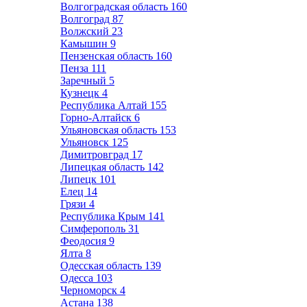
Волгоградская область
160
Волгоград
87
Волжский
23
Камышин
9
Пензенская область
160
Пенза
111
Заречный
5
Кузнецк
4
Республика Алтай
155
Горно-Алтайск
6
Ульяновская область
153
Ульяновск
125
Димитровград
17
Липецкая область
142
Липецк
101
Елец
14
Грязи
4
Республика Крым
141
Симферополь
31
Феодосия
9
Ялта
8
Одесская область
139
Одесса
103
Черноморск
4
Астана
138