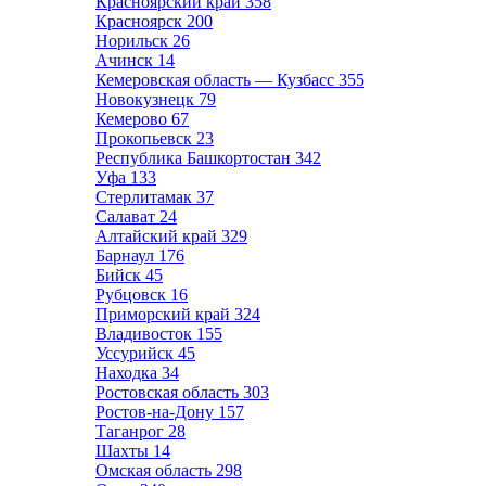
Красноярский край
358
Красноярск
200
Норильск
26
Ачинск
14
Кемеровская область — Кузбасс
355
Новокузнецк
79
Кемерово
67
Прокопьевск
23
Республика Башкортостан
342
Уфа
133
Стерлитамак
37
Салават
24
Алтайский край
329
Барнаул
176
Бийск
45
Рубцовск
16
Приморский край
324
Владивосток
155
Уссурийск
45
Находка
34
Ростовская область
303
Ростов-на-Дону
157
Таганрог
28
Шахты
14
Омская область
298