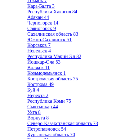
Токмок
7
Кара-Балта
3
Республика Хакасия
84
Абакан
44
Черногорск
14
Саяногорск
9
Сахалинская область
83
Южно-Сахалинск
51
Корсаков
7
Невельск
4
Республика Марий Эл
82
Йошкар-Ола
53
Волжск
11
Козьмодемьянск
1
Костромская область
75
Кострома
49
Буй
4
Нерехта
2
Республика Коми
75
Сыктывкар
44
Ухта
8
Воркута
8
Северо-Казахстанская область
73
Петропавловск
54
Курганская область
70