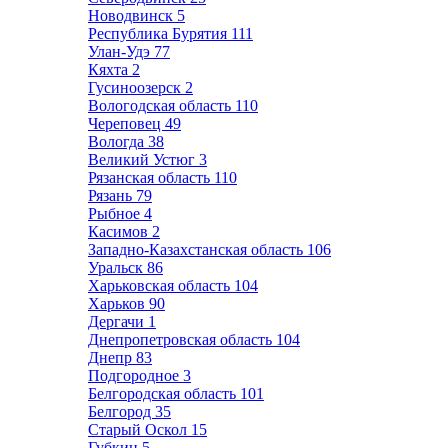
Новодвинск
5
Республика Бурятия
111
Улан-Удэ
77
Кяхта
2
Гусиноозерск
2
Вологодская область
110
Череповец
49
Вологда
38
Великий Устюг
3
Рязанская область
110
Рязань
79
Рыбное
4
Касимов
2
Западно-Казахстанская область
106
Уральск
86
Харьковская область
104
Харьков
90
Дергачи
1
Днепропетровская область
104
Днепр
83
Подгородное
3
Белгородская область
101
Белгород
35
Старый Оскол
15
Губкин
5