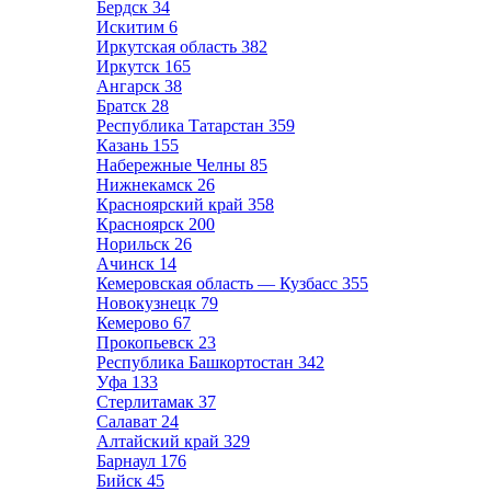
Бердск
34
Искитим
6
Иркутская область
382
Иркутск
165
Ангарск
38
Братск
28
Республика Татарстан
359
Казань
155
Набережные Челны
85
Нижнекамск
26
Красноярский край
358
Красноярск
200
Норильск
26
Ачинск
14
Кемеровская область — Кузбасс
355
Новокузнецк
79
Кемерово
67
Прокопьевск
23
Республика Башкортостан
342
Уфа
133
Стерлитамак
37
Салават
24
Алтайский край
329
Барнаул
176
Бийск
45