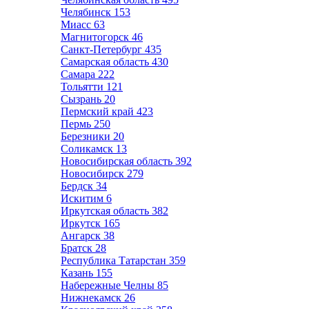
Челябинск
153
Миасс
63
Магнитогорск
46
Санкт-Петербург
435
Самарская область
430
Самара
222
Тольятти
121
Сызрань
20
Пермский край
423
Пермь
250
Березники
20
Соликамск
13
Новосибирская область
392
Новосибирск
279
Бердск
34
Искитим
6
Иркутская область
382
Иркутск
165
Ангарск
38
Братск
28
Республика Татарстан
359
Казань
155
Набережные Челны
85
Нижнекамск
26