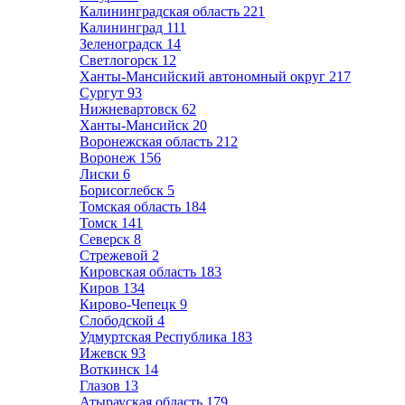
Калининградская область
221
Калининград
111
Зеленоградск
14
Светлогорск
12
Ханты-Мансийский автономный округ
217
Сургут
93
Нижневартовск
62
Ханты-Мансийск
20
Воронежская область
212
Воронеж
156
Лиски
6
Борисоглебск
5
Томская область
184
Томск
141
Северск
8
Стрежевой
2
Кировская область
183
Киров
134
Кирово-Чепецк
9
Слободской
4
Удмуртская Республика
183
Ижевск
93
Воткинск
14
Глазов
13
Атырауская область
179