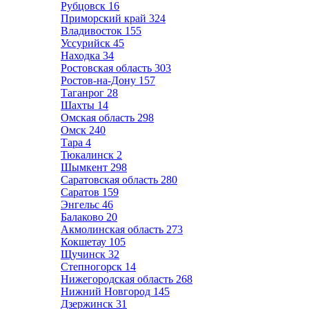
Рубцовск
16
Приморский край
324
Владивосток
155
Уссурийск
45
Находка
34
Ростовская область
303
Ростов-на-Дону
157
Таганрог
28
Шахты
14
Омская область
298
Омск
240
Тара
4
Тюкалинск
2
Шымкент
298
Саратовская область
280
Саратов
159
Энгельс
46
Балаково
20
Акмолинская область
273
Кокшетау
105
Щучинск
32
Степногорск
14
Нижегородская область
268
Нижний Новгород
145
Дзержинск
31