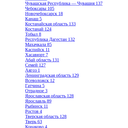
Чувашская Республика — Чувашия
137
Чебоксары
105
Новочебоксарск
18
Канаш
5
Костанайская область
133
Костанай
124
Тобыл
8
Республика Дагестан
132
Махачкала
85
Каспийск
11
Хасавюрт
7
Абай область
131
Семей
127
Аягоз
1
Ленинградская область
129
Всеволожск
12
Гатчина
5
Отрадное
3
Ярославская область
128
Ярославль
89
Рыбинск
11
Ростов
4
Тверская область
128
Тверь
63
Конаково
4