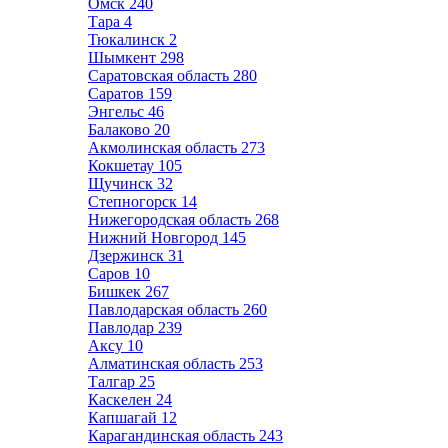
Омск
240
Тара
4
Тюкалинск
2
Шымкент
298
Саратовская область
280
Саратов
159
Энгельс
46
Балаково
20
Акмолинская область
273
Кокшетау
105
Щучинск
32
Степногорск
14
Нижегородская область
268
Нижний Новгород
145
Дзержинск
31
Саров
10
Бишкек
267
Павлодарская область
260
Павлодар
239
Аксу
10
Алматинская область
253
Талгар
25
Каскелен
24
Капшагай
12
Карагандинская область
243