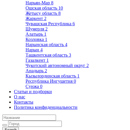
Нарьян-Мар
8
Ошская область
10
Жетысу область
8
Жаркент
2
Чувашская Республика
6
Шумерля
2
Алатырь
1
Козловка
1
Нарынская область
4
Нарын
4
Ташкентская область
3
Газалкент
1
Чукотский автономный округ
2
Анадырь
2
Кызылординская область
1
Республика Ингушетия
0
Сунжа
0
Статьи и подборки
О нас
Контакты
Политика конфиденциальности