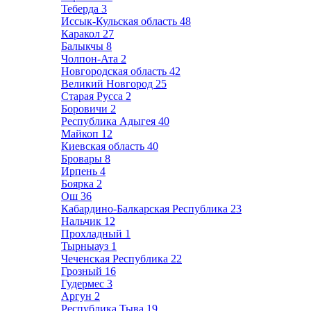
Теберда
3
Иссык-Кульская область
48
Каракол
27
Балыкчы
8
Чолпон-Ата
2
Новгородская область
42
Великий Новгород
25
Старая Русса
2
Боровичи
2
Республика Адыгея
40
Майкоп
12
Киевская область
40
Бровары
8
Ирпень
4
Боярка
2
Ош
36
Кабардино-Балкарская Республика
23
Нальчик
12
Прохладный
1
Тырныауз
1
Чеченская Республика
22
Грозный
16
Гудермес
3
Аргун
2
Республика Тыва
19