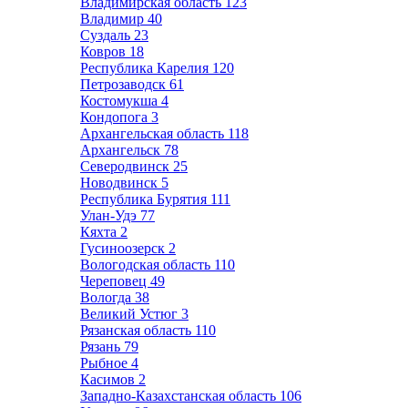
Владимирская область
123
Владимир
40
Суздаль
23
Ковров
18
Республика Карелия
120
Петрозаводск
61
Костомукша
4
Кондопога
3
Архангельская область
118
Архангельск
78
Северодвинск
25
Новодвинск
5
Республика Бурятия
111
Улан-Удэ
77
Кяхта
2
Гусиноозерск
2
Вологодская область
110
Череповец
49
Вологда
38
Великий Устюг
3
Рязанская область
110
Рязань
79
Рыбное
4
Касимов
2
Западно-Казахстанская область
106