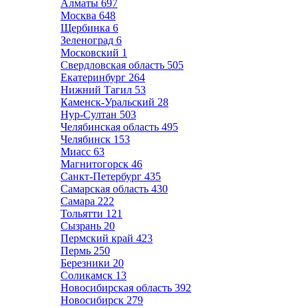
Алматы
697
Москва
648
Щербинка
6
Зеленоград
6
Московский
1
Свердловская область
505
Екатеринбург
264
Нижний Тагил
53
Каменск-Уральский
28
Нур-Султан
503
Челябинская область
495
Челябинск
153
Миасс
63
Магнитогорск
46
Санкт-Петербург
435
Самарская область
430
Самара
222
Тольятти
121
Сызрань
20
Пермский край
423
Пермь
250
Березники
20
Соликамск
13
Новосибирская область
392
Новосибирск
279