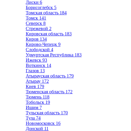
Лиски
6
Борисоглебск
5
Томская область
184
Томск
141
Северск
8
Стрежевой
2
Кировская область
183
Киров
134
Кирово-Чепецк
9
Слободской
4
Удмуртская Республика
183
Ижевск
93
Воткинск
14
Глазов
13
Атырауская область
179
Атырау
172
Киев
179
Тюменская область
172
Тюмень
118
Тобольск
19
Ишим
7
Тульская область
170
Тула
74
Новомосковск
16
Донской
11