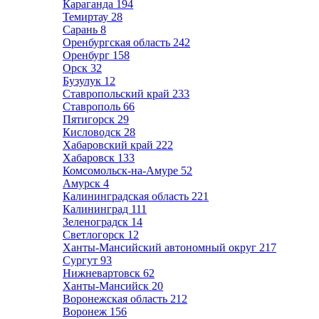
Караганда
194
Темиртау
28
Сарань
8
Оренбургская область
242
Оренбург
158
Орск
32
Бузулук
12
Ставропольский край
233
Ставрополь
66
Пятигорск
29
Кисловодск
28
Хабаровский край
222
Хабаровск
133
Комсомольск-на-Амуре
52
Амурск
4
Калининградская область
221
Калининград
111
Зеленоградск
14
Светлогорск
12
Ханты-Мансийский автономный округ
217
Сургут
93
Нижневартовск
62
Ханты-Мансийск
20
Воронежская область
212
Воронеж
156